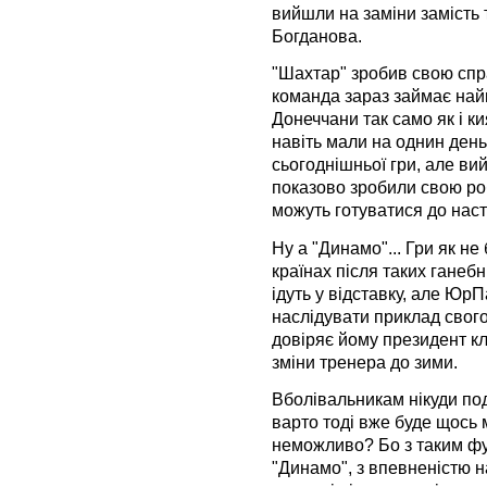
вийшли на заміни замість 
Богданова.
"Шахтар" зробив свою спр
команда зараз займає найв
Донеччани так само як і ки
навіть мали на однин день
сьогоднішньої гри, але вий
показово зробили свою роб
можуть готуватися до наст
Ну а "Динамо"... Гри як не 
країнах після таких ганеб
ідуть у відставку, але ЮрП
наслідувати приклад свого
довіряє йому президент кл
зміни тренера до зими.
Вболівальникам нікуди под
варто тоді вже буде щось 
неможливо? Бо з таким фу
"Динамо", з впевненістю н