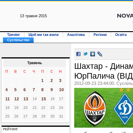
13 травня 2015
Тренінг
Щоб ми так жили
Аналітика
Регіони
Освіта
Суспільство
Травень
Шахтар - Динам
П
В
С
Ч
П
С
Н
ЮрПалича (ВІ
1
2
3
2012-09-23 23:44:00. Суспіл
4
5
6
7
8
9
10
11
12
13
15
14
16
17
18
19
20
21
22
23
24
25
26
27
28
29
30
31
РЕЙТИНГ