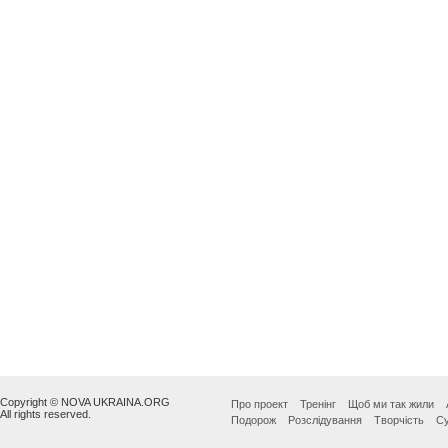
Copyright © NOVA UKRAINA.ORG
Про проект
Тренінг
Щоб ми так жили
All rights reserved.
Подорож
Розслідування
Творчість
Су