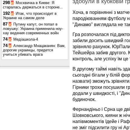
здобули в кубковій г
298
Москвичка в Киеве: Я
старалась держаться в стороне...
Хоча, в порівнянні з матчем
192
Итак, что происходит в
Украине на самом деле
пародіюванням футболу на
87
"Динамо" виглядала не так
Путину капут, он попал в
ловушку: Украина применила ноу-
хау ведения современных войн
Гра розпочалася під дикто
74
Медіашкола-4
забили досить швидкий гол
74
Александр Мнацаканян: Вам,
зрівняло рахунок. ЮрПали
дорогие украинцы, придется
Тейшейра забив другого. К
учиться убивать врага
контроль, але успіху їм це 
В другому таймі навіть зда
сьогодні бігали у білій фо
назвати) зможуть зрівняти
Гірники трохи посушили гр
додали у швидкості, і "Ди
будиночок.
Фернандіньо і Срна ще двіч
Шовковського, кияни ж ніч
напівмоментів Ідейе і Ра
не зміг підсилити гру ні А