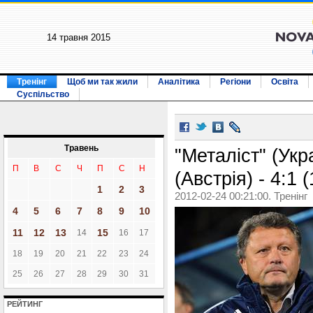
14 травня 2015
Тренінг
Щоб ми так жили
Аналітика
Регіони
Освіта
Суспільство
Травень
"Металіст" (Укр
П
В
С
Ч
П
С
Н
(Австрія) - 4:1 (
1
2
3
2012-02-24 00:21:00. Тренінг
4
5
6
7
8
9
10
11
12
13
15
14
16
17
18
19
20
21
22
23
24
25
26
27
28
29
30
31
РЕЙТИНГ