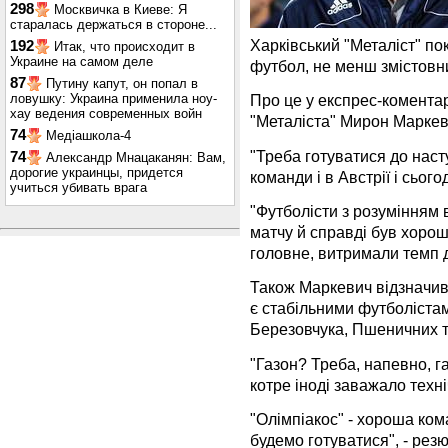
298
Москвичка в Киеве: Я
старалась держаться в стороне...
Харківський "Металіст" пок
192
Итак, что происходит в
Украине на самом деле
футбол, не менш змістовний
87
Путину капут, он попал в
ловушку: Украина применила ноу-
Про це у експрес-коментар
хау ведения современных войн
"Металіста" Мирон Марке
74
Медіашкола-4
"Треба готуватися до наст
74
Александр Мнацаканян: Вам,
дорогие украинцы, придется
команди і в Австрії і сьогод
учиться убивать врага
"Футболісти з розумінням 
матчу й справді був хороши
головне, витримали темп д
Також Маркевич відзначив 
є стабільними футболістам
Березовчука, Пшеничних 
"Газон? Треба, напевно, га
котре іноді заважало техн
"Олімпіакос" - хороша кома
будемо готуватися", - ре