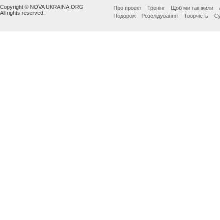
Copyright © NOVA UKRAINA.ORG
Про проект
Тренінг
Щоб ми так жили
All rights reserved.
Подорож
Розслідування
Творчість
Су