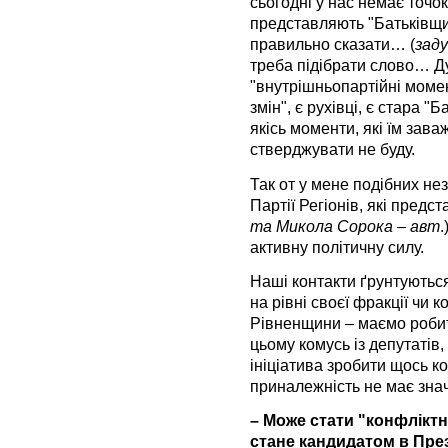
сьогодні у нас немає точок 
представляють "Батьківщи
правильно сказати… (
зад
треба підібрати слово… Д
"внутрішньопартійні моме
змін", є рухівці, є стара "
якісь моменти, які їм зав
стверджувати не буду.
Так от у мене подібних не
Партії Регіонів, які пред
та Микола Сорока – авт
.
активну політичну силу.
Наші контакти ґрунтуються
на рівні своєї фракції чи 
Рівненщини – маємо робит
цьому комусь із депутатів
ініціатива зробити щось ко
приналежність не має зна
– Може стати "конфліктн
стане кандидатом в Пре