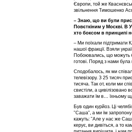
Європи, той же Кваснєвськи
звільнення Тимошенко Асоц
– Знаю, що ви були прис
Повєткіним у Москві. В У
хто боксом в принципі н
– Ми поїхали підтримати К
нашої фракції. Взяли украї
Побоювались, що можуть бу
готові. Поряд з нами була 
Сподобалось, як ми співал
телевізору. З 25 тисяч пр
тисяча. Так от, коли ми сп
свистіли, а цивілізовано 
заважати їм в… їхньому ща
Був один курйоз. Ці челяб
"Саша", а ми їм запропон
кажуть: "Але у нас же Саша
керує, ви дивіться, а то ка
питання вирішите, і нам п