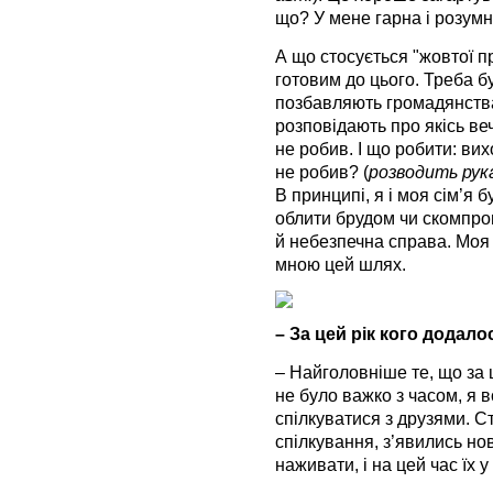
що? У мене гарна і розум
А що стосується "жовтої пр
готовим до цього. Треба б
позбавляють громадянства,
розповідають про якісь веч
не робив. І що робити: вих
не робив? (
розводить рук
В принципі, я і моя сім’я 
облити брудом чи скомпром
й небезпечна справа. Моя с
мною цей шлях.
– За цей рік кого додало
– Найголовніше те, що за ц
не було важко з часом, я 
спілкуватися з друзями. С
спілкування, з’явились но
наживати, і на цей час їх 