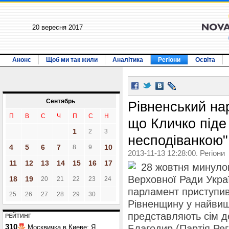
20 вересня 2017
Анонс
Щоб ми так жили
Аналітика
Регіони
Освіта
Сентябрь
Рівненський на
П
В
С
Ч
П
С
Н
що Кличко піде
1
2
3
несподіванкою"
4
5
6
7
10
8
9
2013-11-13 12:28:00. Регіони
11
12
13
14
15
16
17
28 жовтня минулог
Верховної Ради Укра
18
19
20
21
22
23
24
парламент приступив
25
26
27
28
29
30
Рівненщину у найвищ
представляють сім д
РЕЙТИНГ
310
Благодир (Партія Рег
Москвичка в Киеве: Я