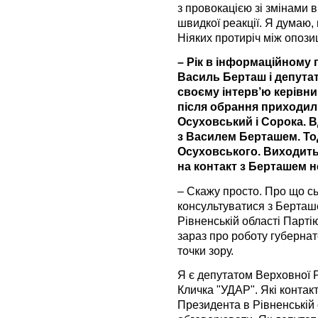
з провокацією зі змінами 
швидкої реакції. Я думаю,
Ніяких протиріч між опози
– Рік в інформаційному
Василь Берташ і депутат
своєму інтерв’ю керівник
після обрання приходили
Осуховський і Сорока. В
з Василем Берташем. Тоді
Осуховського. Виходить,
на контакт з Берташем н
– Скажу просто. Про що сь
консультуватися з Берташ
Рівненській області Парті
зараз про роботу губернато
точки зору.
Я є депутатом Верховної Ра
Кличка "УДАР". Які контак
Президента в Рівненській