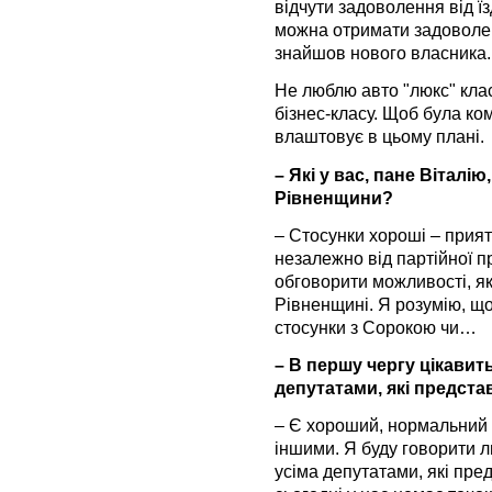
відчути задоволення від їз
можна отримати задоволенн
знайшов нового власника.
Не люблю авто "люкс" кла
бізнес-класу. Щоб була ко
влаштовує в цьому плані.
– Які у вас, пане Віталі
Рівненщини?
– Стосунки хороші – прияте
незалежно від партійної п
обговорити можливості, як
Рівненщині. Я розумію, що
стосунки з Сорокою чи…
– В першу чергу цікавит
депутатами, які предст
– Є хороший, нормальний к
іншими. Я буду говорити л
усіма депутатами, які пре