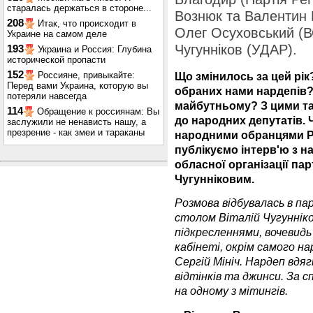
старалась держаться в стороне...
Вознюк та Валентин 
208
Итак, что происходит в
Олег Осуховський (В
Украине на самом деле
Чугунніков (УДАР).
193
Украина и Россия: Глубина
исторической пропасти
152
Россияне, привыкайте:
Що змінилось за цей рік
Перед вами Украина, которую вы
обраних нами нардепів? 
потеряли навсегда
майбутньому? З цими т
114
Обращение к россиянам: Вы
до народних депутатів. Ч
заслужили не ненависть нашу, а
презрение - как змеи и тараканы
народними обранцями Р
публікуємо інтерв'ю з 
обласної організації пар
Чугунніковим.
Розмова відбувалась в па
столом Віталій Чугунніков
підкресленнями, вочевидь
кабінеті, окрім самого на
Сергій Мініч. Нардеп вдяг
відтінків та джинси. За с
на одному з мітингів.