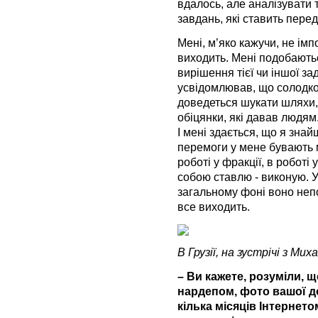
вдалось, але аналізувати 
завдань, які ставить перед
Мені, м’яко кажучи, не ім
виходить. Мені подобають
вирішення тієї чи іншої з
усвідомлював, що солодко 
доведеться шукати шляхи,
обіцянки, які давав людям
І мені здається, що я знай
перемоги у мене бувають м
роботі у фракції, в роботі 
собою ставлю - виконую. У
загальному фоні воно непо
все виходить.
В Грузії, на зустрічі з Ми
– Ви кажете, розуміли, 
нардепом, фото вашої до
кілька місяців Інтернет