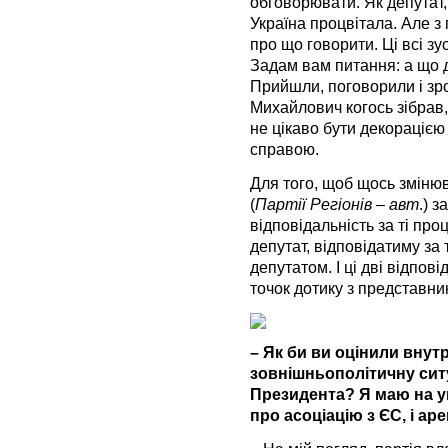
обговорювати. Як депутат,
Україна процвітала. Але 
про що говорити. Ці всі зус
Задам вам питання: а що да
Прийшли, поговорили і зр
Михайлович когось зібрав,
не цікаво бути декорацією 
справою.
Для того, щоб щось змінюв
(
Партії Регіонів – авт
.) з
відповідальність за ті проц
депутат, відповідатиму за т
депутатом. І ці дві відпов
точок дотику з представни
– Як би ви оцінили внут
зовнішньополітичну ситу
Президента? Я маю на ув
про асоціацію з ЄС, і а