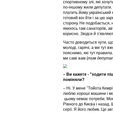
спортивному злі, які хочу
по-іншому жили депутати. 
платить йому український 
готовий він йти і за цю за
сторону. Не подобається, 
якихось там санаторіїв, ав
корисно. Звідси й з’являю
Часто доводиться чути, що
молоді, гарячі, а ми тут в
пояснимо, які тут правила
ми самі вам (
тим депутат
– Ви кажете - "ходити пі
поміняли?
– Ні. У мене "Тойота Кемрі
люблю хороші машини і мож
цьому немає потреби. Моя 
Рівного до Києва і назад.
серії. Я його любив. Це а