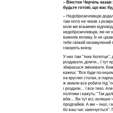
– Вінстон Черчіль казав
будьте готові, що вас б
– Недоброзичливців додал
там ніхто не чекав з розкр
коли ми візьмемо відповіда
недоброзичливців, які не х
важелів впливу. Їх не ціка
тебе свіжий незамулений п
говорять внизу.
У них там "тихе болотце",
роздавати, ділити... І тут 
збираєшся змінювати. Ком
кажеш: "Все буде по-іншому"
на круглих столах, в парл
ж звикли все робити під "
і роздали… І все тихо. Але
політики і кажуть: "Так да
вбік… Ви тут всі, колишні ч
продпайків. А ми – інші, і
бо ваш час закінчується".