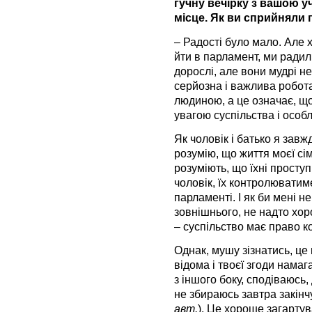
гучну вечірку з вашою уч
місце. Як ви сприйняли 
– Радості було мало. Але х
йти в парламент, ми радил
дорослі, але вони мудрі не
серйозна і важлива робота
людиною, а це означає, що
увагою суспільства і особл
Як чоловік і батько я завж
розумію, що життя моєї сі
розуміють, що їхні просту
чоловік, їх контролюватим
парламенті. І як би мені не
зовнішнього, не надто хор
– суспільство має право к
Однак, мушу зізнатись, це
відома і твоєї згоди намаг
з іншого боку, сподіваюсь
не збираюсь завтра закінчу
авт.
). Це хороше загартува