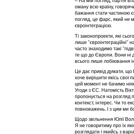
– На мій погляд, партія вл
оману всю країну, говоряч
бажання стати частиною є
погляд, це фарс, який не 
євроінтеграцією.
Ті законопроекти, які сьо
лише "євроінтеграційні" н
часто знаходимо такі "підв
те що до Європи. Вони ні 
всього лише лобіювання ін
Це дає привід думати, що 
хоче вирішити якісь свої п
цей момент не бачимо нія
Угоди з ЄС. Натомість Вік
пропонується на розгляд п
контекст, інтерес. Чи то е
повноважень. І з цим ми б
Щодо звільнення Юлії Воло
Я не говоритиму про їх які
розглядати і якийсь з вар