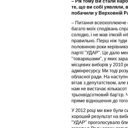
– Рік тому Ви стали нар
те, що ви собі уявляли, 
побачили у Верховній Р
– Питання всеохоплююче 
багато моїх сподівань спр
солодко, і не мав ілюзій н
правильно. Перш ніж туди
половиною роки керівником
партії "УДАР". Це дало мен
"товаришами", у яких зараз
місцевих виборів у 2010 р
адмінресурсу. Ми тоді роз
обласної ради. На наступн
вітав з депутатством, але
нам не вистачає кількасот
трьохвідсотковий бар’єр. 
пряме відношення до того,
У 2012 році ми вже були с
хороший результат на вибо
"УДАР" проголосувало близ