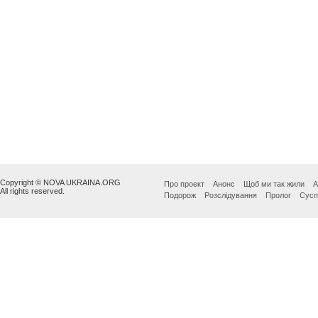
Copyright © NOVA UKRAINA.ORG
Про проект
Анонс
Щоб ми так жили
А
All rights reserved.
Подорож
Розслідування
Пролог
Сусп