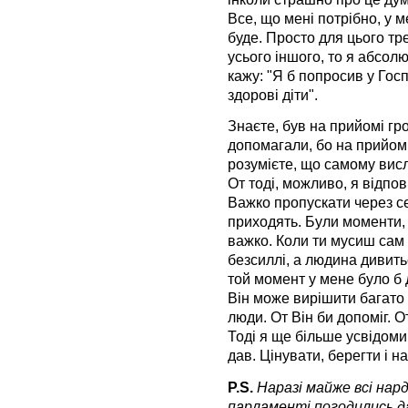
Все, що мені потрібно, у м
буде. Просто для цього т
усього іншого, то я абсолю
кажу: "Я б попросив у Гос
здорові діти".
Знаєте, був на прийомі гр
допомагали, бо на прийом
розумієте, що самому висл
От тоді, можливо, я відпо
Важко пропускати через се
приходять. Були моменти, 
важко. Коли ти мусиш сам
безсиллі, а людина дивить
той момент у мене було б 
Він може вирішити багато 
люди. От Він би допоміг. 
Тоді я ще більше усвідомив
дав. Цінувати, берегти і 
P.S.
Наразі майже всі нар
парламенті погодились да