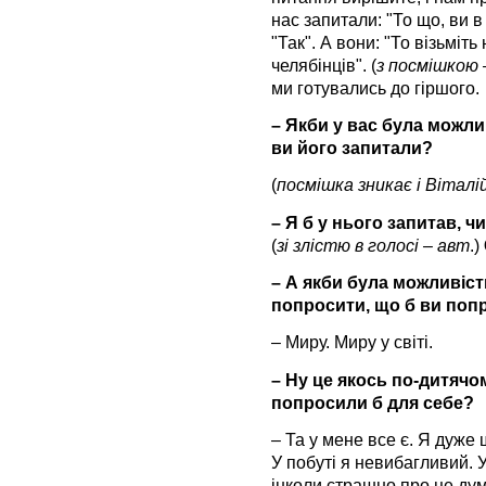
нас запитали: "То що, ви 
"Так". А вони: "То візьміть
челябінців". (
з посмішкою 
ми готувались до гіршого.
– Якби у вас була можли
ви його запитали?
(
посмішка зникає і Віталі
– Я б у нього запитав, 
(
зі злістю в голосі – авт
.)
– А якби була можливіст
попросити, що б ви поп
– Миру. Миру у світі.
– Ну це якось по-дитячом
попросили б для себе?
– Та у мене все є. Я дуже
У побуті я невибагливий. У
інколи страшно про це дум