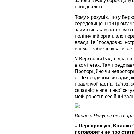
завели в Раду сорок депут
приєднались.
Тому я розумів, що у Верх
середовище. При цьому чі
займатись законотворчою 
політичний орган, але пер
влади. І в "посадових інст
він має забезпечувати за
У Верховній Раді є два нап
в комітетах. Там представл
Пропорційно чи непропорц
є. Не поодинокі випадки, к
правлячої партії... (
зітхаюч
складність нинішньої ситу
моїй роботі в сесійній залі
Віталій Чугунніков в пар
– Перепрошую, Віталію 
поговорити не про стати