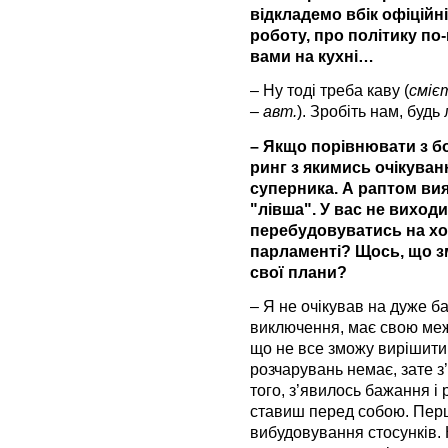
відкладемо вбік офіційн
роботу, про політику по-
вами на кухні…
– Ну тоді треба каву (
сміє
– авт.
). Зробіть нам, будь 
– Якщо порівнювати з б
ринг з якимись очікуван
суперника. А раптом вия
"лівша". У вас не виход
перебудовуватись на хо
парламенті? Щось, що зм
свої плани?
– Я не очікував на дуже ба
виключення, має свою меж
що не все зможу вирішити 
розчарувань немає, зате з
того, з’явилось бажання і р
ставиш перед собою. Перш
вибудовування стосунків. 