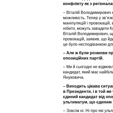
конфлікту як з регіоналам
– Віталій Володимирович н
можливість. Тепер у зв’яз
маніпуляцій і провокацій, 
нібито, можуть завадити К
Віталій Володимирович, що
провокацій, заявив, що йд
це було несподіванкою для 
– Але ж були розмови п
опозиційних партій.
– Ми й сьогодні не відмовл
кандидат, який має найбі
Януковича.
– Виходить цікава ситуа
в Президенти, і в той же
єдиний кандидат від опо
ультиматум, що єдиним
– Зовсім ні. Ні про які ул