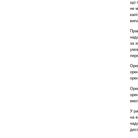
що 
не 
капі
випа
Пра
над
за з
умо
пер
Оре
оре
орен
Оре
оре
вмот
У ра
на в
над
деся