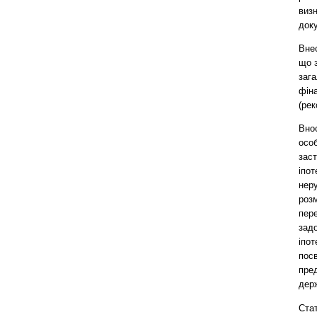
виз
доку
Внес
що 
заг
фін
(рек
Внос
особ
зас
іпот
неру
розм
пере
зад
іпо
посв
пред
дер
Стат