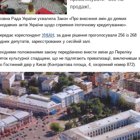
продаж!..
ховна Рада України ухвалила Закон «Про внесення змін до деяких
онодавчих актів України щодо сприяння іпотечному кредитуванню».
передає кореспондент
УНІАН
, за дане рішення проголосували 256 із 268
дних депутатів, зареєстрованих у сесійній залі.
ехідними положеннями закону передбачено внести зміни до Переліку
яток культурної спадщини, що не підлягають приватизації, виключивши з
о Гостинний двір у Києві (Контрактова площа, 4, охоронний номер 872).