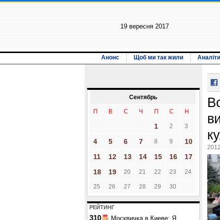
19 вересня 2017
Анонс
Щоб ми так жили
Аналіт
Сентябрь
В
П
В
С
Ч
П
С
Н
в
1
2
3
к
4
5
6
7
10
8
9
2012
11
12
13
14
15
16
17
18
19
20
21
22
23
24
25
26
27
28
29
30
РЕЙТИНГ
310
Москвичка в Киеве: Я