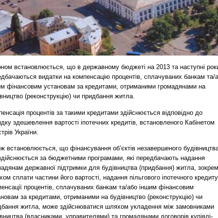
оном встановлюється, що в державному бюджеті на 2013 та наступні рок
едбачаються видатки на компенсацію процентів, сплачуваних банкам та/
им фінансовим установам за кредитами, отриманими громадянами на
вництво (реконструкцію) чи придбання житла.
енсація процентів за такими кредитами здійснюється відповідно до
дку здешевлення вартості іпотечних кредитів, встановленого Кабінетом
стрів України.
ож встановлюється, що фінансування об’єктів незавершеного будівництва
здійснюється за бюджетними програмами, які передбачають надання
мадянам державної підтримки для будівництва (придбання) житла, зокре
ом сплати частини його вартості, надання пільгового іпотечного кредиту
пенсації процентів, сплачуваних банкам та/або іншим фінансовим
новам за кредитами, отриманими на будівництво (реконструкцію) чи
дбання житла, може здійснюватися шляхом укладення між замовниками
вництва (власниками, управителями) та громадянами договорів купівлі-