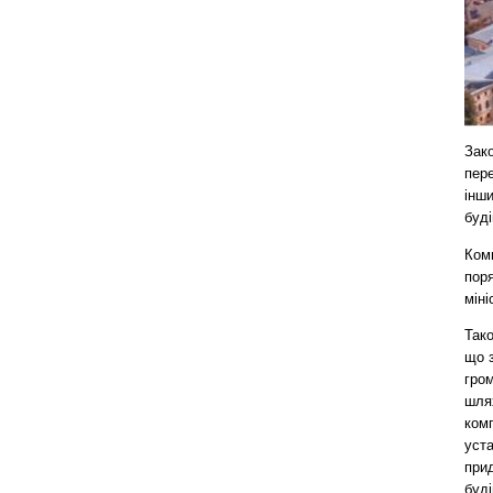
Зак
пер
інш
буді
Комп
поря
міні
Так
що 
гро
шлях
ком
уста
при
буді