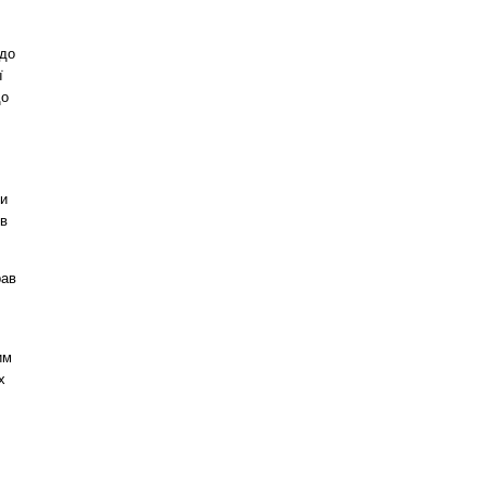
 до
ї
до
ди
 в
рав
им
х