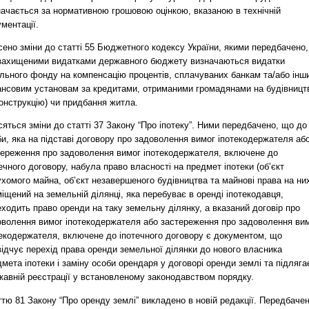
начається за нормативною грошовою оцінкою, вказаною в технічній
ментації.
ено зміни до статті 55 Бюджетного кодексу України, якими передбачено,
захищеними видатками державного бюджету визначаються видатки
ального фонду на компенсацію процентів, сплачуваних банкам та/або інш
ансовим установам за кредитами, отриманими громадянами на будівницт
онструкцію) чи придбання житла.
яться зміни до статті 37 Закону “Про іпотеку”. Ними передбачено, що до
и, яка на підставі договору про задоволення вимог іпотекодержателя аб
тереження про задоволення вимог іпотекодержателя, включене до
ечного договору, набула право власності на предмет іпотеки (об’єкт
хомого майна, об’єкт незавершеного будівництва та майнові права на них
іщений на земельній ділянці, яка перебуває в оренді іпотекодавця,
ходить право оренди на таку земельну ділянку, а вказаний договір про
оволення вимог іпотекодержателя або застереження про задоволення ви
текодержателя, включене до іпотечного договору є документом, що
ідчує перехід права оренди земельної ділянки до нового власника
мета іпотеки і заміну особи орендаря у договорі оренди землі та підляга
жавній реєстрації у встановленому законодавством порядку.
тю 81 Закону “Про оренду землі” викладено в новій редакції. Передбачен