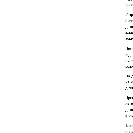
про
У п
Зем
діл
зак
земл
Під 
відч
на я
кож
На д
на н
діля
Пра
акт
діл
фіз
Так
роз