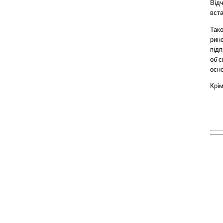
Відч
вст
Тако
рино
під
об’є
осно
Крім