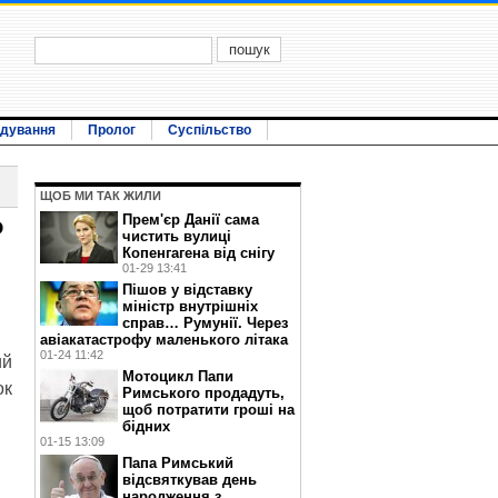
ідування
Пролог
Суспільство
ЩОБ МИ ТАК ЖИЛИ
Прем'єр Данії сама
Р
чистить вулиці
Копенгагена від снігу
01-29 13:41
Пішов у відставку
міністр внутрішніх
справ… Румунії. Через
авіакатастрофу маленького літака
01-24 11:42
ий
Мотоцикл Папи
ок
Римського продадуть,
щоб потратити гроші на
бідних
01-15 13:09
Папа Римський
відсвяткував день
народження з