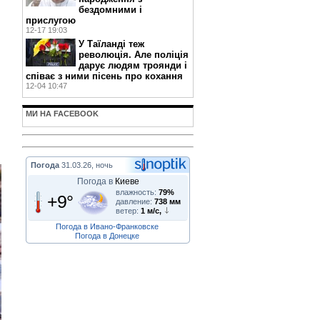
бездомними і
прислугою
12-17 19:03
У Таїланді теж
революція. Але поліція
дарує людям троянди і
співає з ними пісень про кохання
12-04 10:47
МИ НА FACEBOOK
Погода
31.03.26, ночь
Погода в
Киеве
влажность:
79%
+9°
давление:
738 мм
ветер:
1 м/с,
Погода в Ивано-Франковске
Погода в Донецке