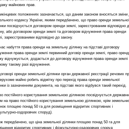
дажу майнових прав.
рикінцевих положеннях зазначається, що даним законом вносяться зміни
ельного кодексу України, якими передбачено, що право оренди земельно
янки посвідчується договором оренди землі, зареєстрованим відповідно 
ону, або договором оренди землі та договором відчуження права оренди
і, зареєстрованими відповідно до закону.
час набуття права оренди на земельну ділянку на підставі договору
уження права оренди землі первинний договір оренди землі, право орен
ку відчужується, додається до договору відчуження права оренди землі
ному такому разі відчуження.
оговорі оренди земельної ділянки орган державної реєстрації речових п
ерухоме майно робить відмітку про перехід права оренди земельної
нки із зазначенням документа, на підставі якого відбувся такий перехід.
во постійного користування земельною ділянкою посвідчується державн
ом на право постійного користування земельною ділянкою, крім земельни
янок площею понад 50 га для розміщення відкритих спортивних і
культурно-оздоровчих споруд).
ож передбачено, що ціна земельної ділянки площею понад 50 га для
міщення відкритих спортивних і фізкультурно-оздоровчих споруд