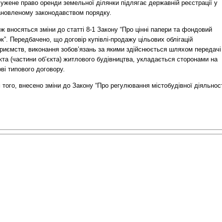
ужене право оренди земельної ділянки підлягає державній реєстрації у
ановленому законодавством порядку.
ж вносяться зміни до статті 8-1 Закону “Про цінні папери та фондовий
к”. Передбачено, що договір купівлі-продажу цільових облігацій
приємств, виконання зобов’язань за якими здійснюється шляхом передачі
кта (частини об’єкта) житлового будівництва, укладається сторонами на
ві типового договору.
 того, внесено зміни до Закону “Про регулювання містобудівної діяльност