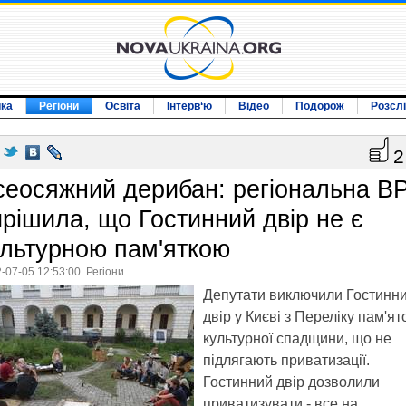
ика
Регіони
Освіта
Інтерв‘ю
Відео
Подорож
Розсл
2
сеосяжний дерибан: регіональна В
ирішила, що Гостинний двір не є
ультурною пам'яткою
-07-05 12:53:00. Регіони
Депутати виключили Гостинн
двір у Києві з Переліку пам'ят
культурної спадщини, що не
підлягають приватизації.
Гостинний двір дозволили
приватизувати - все на