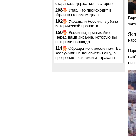
старалась держаться в стороне...
208
Итак, что происходит в
Украине на самом деле
Вер
192
Украина и Россия: Глубина
зак
исторической пропасти
150
Россияне, привыкайте:
Як 
Перед вами Украина, которую вы
наро
потеряли навсегда
114
Обращение к россиянам: Вы
Пер
заслужили не ненависть нашу, а
пам'
презрение - как змеи и тараканы
ньог