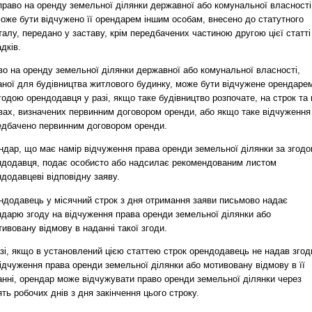
право на оренду земельної ділянки державної або комунальної власності
може бути відчужено її орендарем іншим особам, внесено до статутного
талу, передано у заставу, крім передбачених частиною другою цієї статті
дків.
во на оренду земельної ділянки державної або комунальної власності,
аної для будівництва житлового будинку, може бути відчужене орендаре
годою орендодавця у разі, якщо таке будівництво розпочате, на строк та 
вах, визначених первинним договором оренди, або якщо таке відчуження
едбачено первинним договором оренди.
ндар, що має намір відчуження права оренди земельної ділянки за згод
ндодавця, подає особисто або надсилає рекомендованим листом
додавцеві відповідну заяву.
ндодавець у місячний строк з дня отримання заяви письмово надає
ндарю згоду на відчуження права оренди земельної ділянки або
ивовану відмову в наданні такої згоди.
зі, якщо в установлений цією статтею строк орендодавець не надав згод
ідчуження права оренди земельної ділянки або мотивовану відмову в її
анні, орендар може відчужувати право оренди земельної ділянки через
ть робочих днів з дня закінчення цього строку.