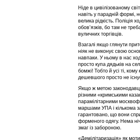
Ніде в цивілізованому сві
навіть у парадній формі, 
велика рідкість. Поліція 
обов’язків, бо там не тре
вуличних торгівців.
Взагалі якщо глянути при
ніяк не виконує свою основ
навпаки. У ньому в нас хо
просто купа дядьків на се
бомжі! Тобто й усі ті, ком
дешевшого просто не існу
Якщо ж метою законодавці
різними «кримськими каза
парамілітарними москвофі
маршами УПА і кількома за
гарантовано, що вони спр
форменого одягу. Нема ні
змаг із забороною.
«Демілітаризація» як моти