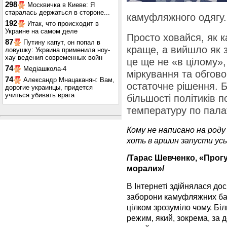
298
Москвичка в Киеве: Я
старалась держаться в стороне...
камуфляжного одягу.
192
Итак, что происходит в
Украине на самом деле
Просто ховайся, як к
87
Путину капут, он попал в
краще, а вийшло як 
ловушку: Украина применила ноу-
хау ведения современных войн
це ще не «в цілому»,
74
Медіашкола-4
міркування та обгово
74
Александр Мнацаканян: Вам,
остаточне рішення. Б
дорогие украинцы, придется
учиться убивать врага
більшості політиків 
температуру по пала
Кому не написано на род
хоть в аршин запусти ус
/Тарас Шевченко, «Прогу
морали»/
В Інтернеті здійнялася до
заборони камуфляжних бар
цілком зрозуміло чому. Бі
режим, який, зокрема, за