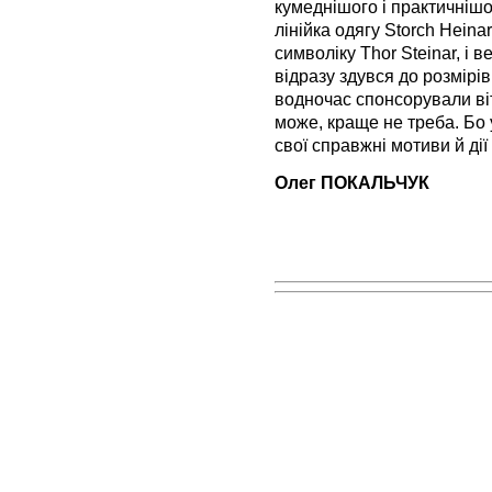
кумеднішого і практичнішо
лінійка одягу Storch Heina
символіку Thor Steinar, і
відразу здувся до розмірів
водночас спонсорували ві
може, краще не треба. Бо 
свої справжні мотиви й ді
Олег ПОКАЛЬЧУК