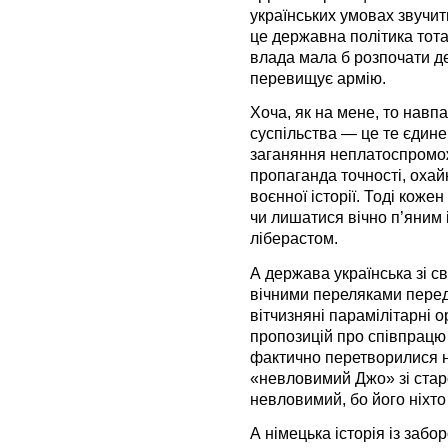
українських умовах звучит
це державна політика тота
влада мала б розпочати дем
перевищує армію.
Хоча, як на мене, то навпа
суспільства — це те єдине
заганяння неплатоспромо
пропаганда точності, охайн
воєнної історії. Тоді коже
чи лишатися вічно п’яним
ліберастом.
А держава українська зі 
вічними переляками перед
вітчизняні парамілітарні о
пропозицій про співпрацю
фактично перетворилися н
«невловимий Джо» зі старо
невловимий, бо його ніхто
А німецька історія із забо