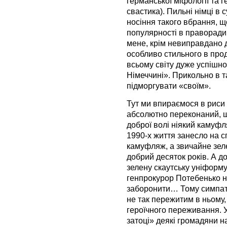
германської міфології та 
свастика). Пильні німці в
носіння такого вбрання, щ
популярності в праворади
мене, крім невиправдано д
особливо стильного в проду
всьому світу дуже успішно
Німеччині». Прикольно в т
підморгувати «своїм».
Тут ми впираємося в риси 
абсолютно переконаний, що
доброї волі ніякий камуфл
1990-х життя занесло на с
камуфляж, а звичайне зеле
добрий десяток років. А д
зелену скаутську уніформу
генпрокурор Потебенько н
заборонити… Тому симпаті
не так пережитим в ньому,
героїчного переживання. У
затоці» деякі громадяни н