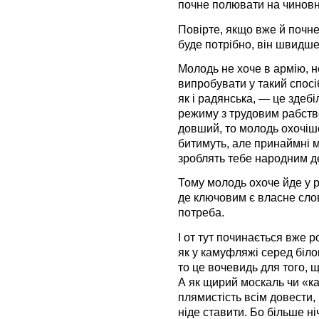
почне полювати на чиновн
Повірте, якщо вже й почне
буде потрібно, він швидш
Молодь не хоче в армію, н
випробувати у такий спосіб
як і радянська, — це здебі
режиму з трудовим рабство
довший, то молодь охочіше
битимуть, але принаймні м
зроблять тебе народним де
Тому молодь охоче йде у р
де ключовим є власне сло
потреба.
І от тут починається вже 
як у камуфляжі серед біло
то це вочевидь для того, щ
А як щирий москаль чи «ка
плямистість всім довести,
ніде ставити. Бо більше ні