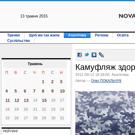
13 травня 2015
Тренінг
Щоб ми так жили
Аналітика
Регіони
Освіта
Суспільство
Травень
Камуфляж здор
П
В
С
Ч
П
С
Н
2011-09-12 16:39:00. Аналітика.
Автор —
Олег ПОКАЛЬЧУК
1
2
3
4
5
6
7
8
9
10
11
12
13
15
14
16
17
18
19
20
21
22
23
24
25
26
27
28
29
30
31
РЕЙТИНГ