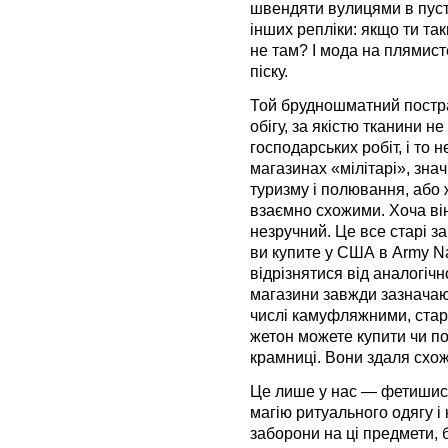
швендяти вулицями в пус
інших репліки: якщо ти таки
не там? І мода на плямист
піску.
Той брудношматний постр
обігу, за якістю тканини не
господарських робіт, і то 
магазинах «мілітарі», зна
туризму і полювання, або ж 
взаємно схожими. Хоча він
незручний. Це все старі за
ви купите у США в Army Nav
відрізнятися від аналогічн
магазини завжди зазначаю
числі камуфляжними, старо
жетон можете купити чи п
крамниці. Вони здаля схож
Це лише у нас — фетишист
магію ритуального одягу і
заборони на ці предмети, б