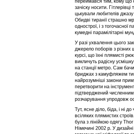
переймався тим, кому що о
зачіску носити. Гітлерівці
цькували любителів джазу 
Обидві тиранії страшно мр
однострої, і з тогочасної 
кумедні парамілітарні мун
У разі ухвалення цього за
джерело поборів з різних ш
курсі, що їхні плямисті рюк
викличуть радісну усмішку
на станції метро. Сам бачи
бриджах з камуфляжем типу
найрозумніші закони прим
перетворити на інструмен
підтверджений численним
розчарування упродовж ост
Тут, ясне діло, біда, і ні 
всіляких плямистих строїв
була з лінійкою одягу Thor
Німечині 2002 р. У дизайн