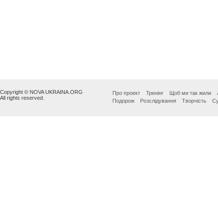
Copyright © NOVA UKRAINA.ORG
Про проект
Тренінг
Щоб ми так жили
All rights reserved.
Подорож
Розслідування
Творчість
Су