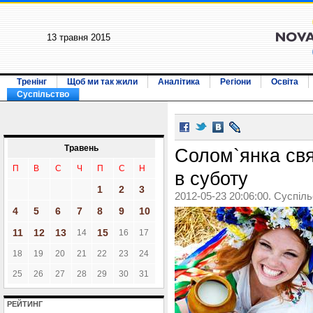
13 травня 2015
Тренінг
Щоб ми так жили
Аналітика
Регіони
Освіта
Суспільство
Травень
Солом`янка св
П
В
С
Ч
П
С
Н
в суботу
1
2
3
2012-05-23 20:06:00. Суспіл
4
5
6
7
8
9
10
11
12
13
15
14
16
17
18
19
20
21
22
23
24
25
26
27
28
29
30
31
РЕЙТИНГ