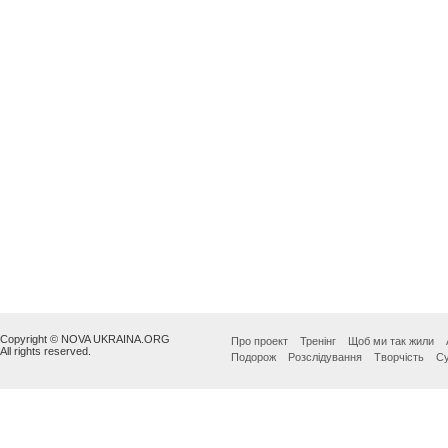
Copyright © NOVA UKRAINA.ORG
Про проект
Тренінг
Щоб ми так жили
All rights reserved.
Подорож
Розслідування
Творчість
Су