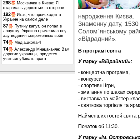
298
Москвичка в Киеве: Я
старалась держаться в стороне...
192
Итак, что происходит в
народження Києва.
Украине на самом деле
Знаменну дату, 1530 
87
Путину капут, он попал в
Солом`янському райо
ловушку: Украина применила ноу-
хау ведения современных войн
«Відрадний».
74
Медіашкола-4
74
Александр Мнацаканян: Вам,
В програмі свята
дорогие украинцы, придется
учиться убивать врага
У парку «Відрадний»:
- концертна програма,
- конкурси,
- спортивні ігри,
- змагання по шахах серед 
- виставка та майстер-клас
- святкова торгівля та ярм
Найменших гостей свята 
Початок об 11:30.
У парку «ім. Островськ