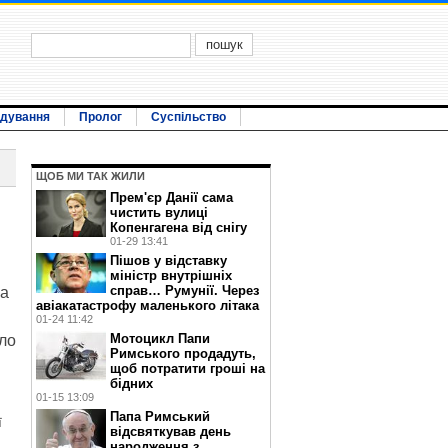
ідування
Пролог
Суспільство
ЩОБ МИ ТАК ЖИЛИ
Прем'єр Данії сама
чистить вулиці
Копенгагена від снігу
01-29 13:41
Пішов у відставку
міністр внутрішніх
справ… Румунії. Через
на
авіакатастрофу маленького літака
01-24 11:42
Мотоцикл Папи
уло
Римського продадуть,
щоб потратити гроші на
бідних
01-15 13:09
Папа Римський
ї
відсвяткував день
народження з