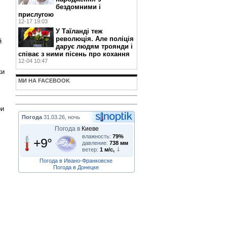
бездомними і
прислугою
12-17 19:03
У Таїланді теж
революція. Але поліція
й
дарує людям троянди і
співає з ними пісень про кохання
12-04 10:47
ки
МИ НА FACEBOOK
ри
Погода
31.03.26, ночь
,
Погода в
Киеве
влажность:
79%
+9°
давление:
738 мм
ветер:
1 м/с,
Погода в Ивано-Франковске
Погода в Донецке