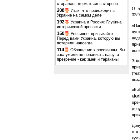
старалась держаться в стороне...
О. Б
208
Итак, что происходит в
32/9
Украине на самом деле
192
Украина и Россия: Глубина
«Наш
исторической пропасти
пун
150
Россияне, привыкайте:
над
Перед вами Украина, которую вы
потеряли навсегда
прив
114
Обращение к россиянам: Вы
вони
заслужили не ненависть нашу, а
презрение - как змеи и тараканы
Згід
прив
(теа
поз
«Ки
бібл
оре
деп
прим
Депу
стат
куль