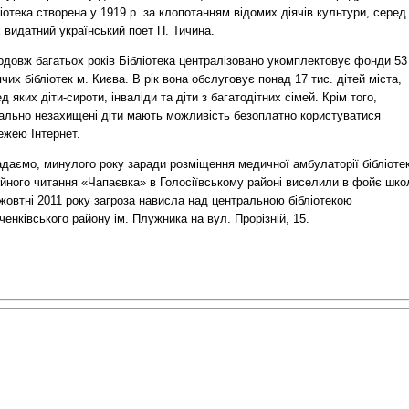
іотека створена у 1919 р. за клопотанням відомих діячів культури, серед
 видатний український поет П. Тичина.
одовж багатьох років Бібліотека централізовано укомплектовує фонди 53
чих бібліотек м. Києва. В рік вона обслуговує понад 17 тис. дітей міста,
д яких діти-сироти, інваліди та діти з багатодітних сімей. Крім того,
іально незахищені діти мають можливість безоплатно користуватися
ежею Інтернет.
адаємо, минулого року заради розміщення медичної амбулаторії бібліоте
ейного читання «Чапаєвка» в Голосіївському районі виселили в фойє шко
жовтні 2011 року загроза нависла над центральною бібліотекою
енківського району ім. Плужника на вул. Прорізній, 15.