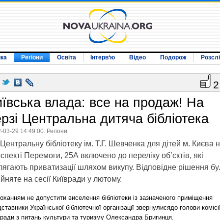
ика
Регіони
Освіта
Інтерв‘ю
Відео
Подорож
Розсл
2
иївська влада: все на продаж! На
ерзі Центральна дитяча бібліотека
-03-29 14:49:00. Регіони
Центральну бібліотеку ім. Т.Г. Шевченка для дітей м. Києва 
спекті Перемоги, 25А включено до переліку об’єктів, які
лягають приватизації шляхом викупу. Відповідне рішення б
йняте на сесії Київради у лютому.
оханням не допустити виселення бібліотеки із зазначеного приміщення
ставники Української бібліотечної організації звернулисядо голови комісі
вради з питань культури та туризму Олександра Бригинця.