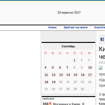
19 вересня 2017
Анонс
Щоб ми так жили
Аналіт
Сентябрь
К
П
В
С
Ч
П
С
Н
ч
1
2
3
2012
4
5
6
7
10
8
9
про
11
12
13
14
15
16
17
під
18
19
20
21
22
23
24
при
25
26
27
28
29
30
З пр
пред
РЕЙТИНГ
Киї
310
Москвичка в Киеве: Я