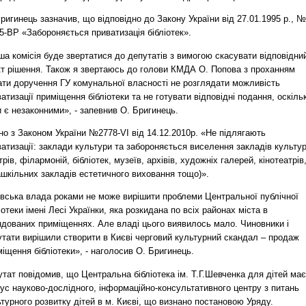
ригинець зазначив, що відповідно до Закону України від 27.01.1995 р., №
5-ВР «Забороняється приватизація бібліотек».
а комісія буде звертатися до депутатів з вимогою скасувати відповідни
кт рішення. Також я звертаюсь до голови КМДА О. Попова з проханням
ати доручення ГУ комунальної власності не розглядати можливість
атизації приміщення бібліотеки та не готувати відповідні подання, оскіль
 є незаконними», - запевнив О. Бригинець.
но з Законом України №2778-VI від 14.12.2010р. «Не підлягають
атизації: заклади культури та забороняється виселення закладів культу
трів, філармоній, бібліотек, музеїв, архівів, художніх галерей, кінотеатрів
ашкільних закладів естетичного виховання тощо)».
ївська влада роками не може вирішити проблеми Центральної публічної
іотеки імені Лесі Українки, яка розкидана по всіх районах міста в
ндованих приміщеннях. Але владі цього виявилось мало. Чиновники і
утати вирішили створити в Києві черговий культурний скандал – продаж
іщення бібліотеки», - наголосив О. Бригинець.
тат повідомив, що Центральна бібліотека ім. Т.Г.Шевченка для дітей має
ус науково-дослідного, інформаційно-консультативного центру з питань
турного розвитку дітей в м. Києві, що визнано постановою Уряду.