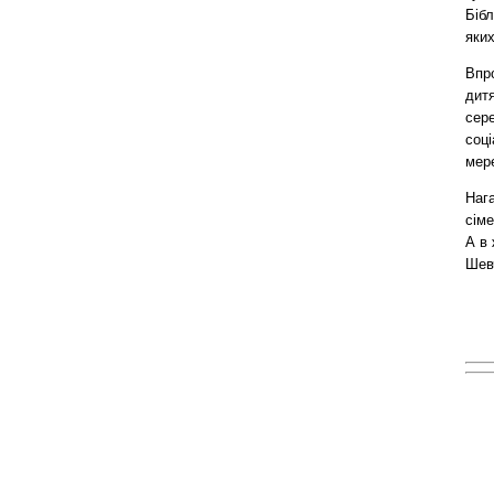
Бібл
яких
Впр
дитя
сере
соц
мер
Наг
сім
А в 
Шевч