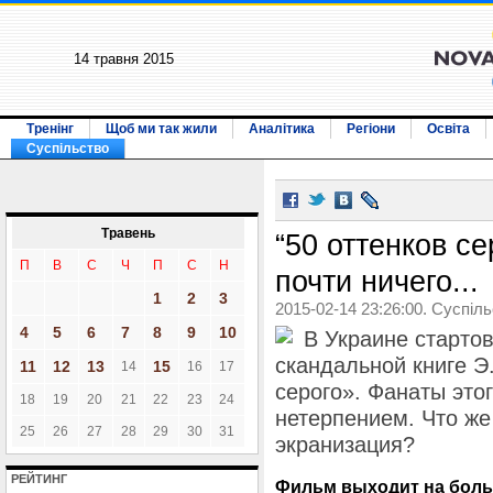
14 травня 2015
Тренінг
Щоб ми так жили
Аналітика
Регіони
Освіта
Суспільство
Травень
“50 оттенков се
П
В
С
Ч
П
С
Н
почти ничего...
1
2
3
2015-02-14 23:26:00. Суспіл
4
5
6
7
8
9
10
В Украине старто
скандальной книге Э
11
12
13
15
14
16
17
серого». Фанаты это
18
19
20
21
22
23
24
нетерпением. Что же
25
26
27
28
29
30
31
экранизация?
РЕЙТИНГ
Фильм выходит на боль