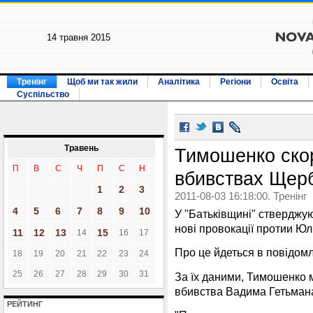
14 травня 2015
Тренінг
Щоб ми так жили
Аналітика
Регіони
Освіта
Суспільство
Травень
Тимошенко скор
П
В
С
Ч
П
С
Н
вбивствах Щерб
1
2
3
2011-08-03 16:18:00. Тренінг
4
5
6
7
8
9
10
У "Батьківщині" стверджую
нові провокації протии Юл
11
12
13
15
14
16
17
Про це йдеться в повідомл
18
19
20
21
22
23
24
25
26
27
28
29
30
31
За їх даними, Тимошенко м
вбивства Вадима Гетьман
РЕЙТИНГ