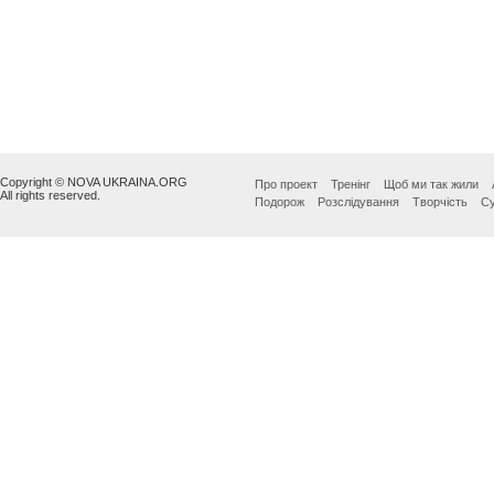
Copyright © NOVA UKRAINA.ORG
Про проект
Тренінг
Щоб ми так жили
All rights reserved.
Подорож
Розслідування
Творчість
Су