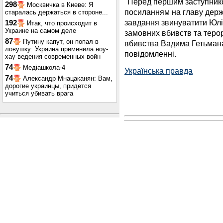
"Перед першим заступник
298
Москвичка в Киеве: Я
посиланням на главу дер
старалась держаться в стороне...
завдання звинуватити Юлі
192
Итак, что происходит в
Украине на самом деле
замовних вбивств та терор
87
Путину капут, он попал в
вбивства Вадима Гетьмана
ловушку: Украина применила ноу-
повідомленні.
хау ведения современных войн
74
Медіашкола-4
Українська правда
74
Александр Мнацаканян: Вам,
дорогие украинцы, придется
учиться убивать врага