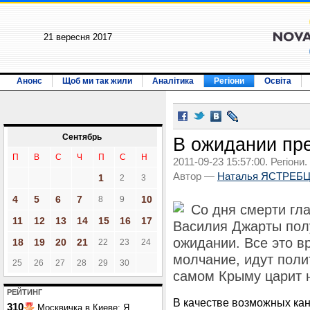
21 вересня 2017
Анонс
Щоб ми так жили
Аналітика
Регіони
Освіта
Сентябрь
В ожидании пр
П
В
С
Ч
П
С
Н
2011-09-23 15:57:00. Регіони.
Автор —
Наталья ЯСТРЕБ
1
2
3
4
5
6
7
10
8
9
Со дня смерти гл
11
12
13
14
15
16
17
Василия Джарты пол
ожидании. Все это в
18
19
20
21
22
23
24
молчание, идут поли
25
26
27
28
29
30
самом Крыму царит н
РЕЙТИНГ
В качестве возможных кан
310
Москвичка в Киеве: Я