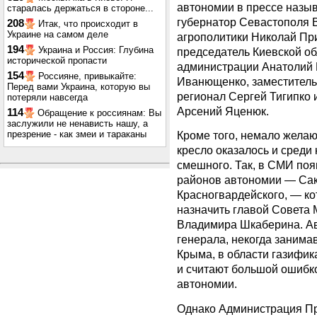
автономии в прессе назы
старалась держаться в стороне...
губернатор Севастополя 
208
Итак, что происходит в
Украине на самом деле
агрополитики Николай Пр
194
Украина и Россия: Глубина
председатель Киевской об
исторической пропасти
администрации Анатолий
154
Россияне, привыкайте:
Иванющенко, заместитель
Перед вами Украина, которую вы
регионал Сергей Тигипко
потеряли навсегда
Арсений Яценюк.
114
Обращение к россиянам: Вы
заслужили не ненависть нашу, а
презрение - как змеи и тараканы
Кроме того, немало жела
кресло оказалось и среди
смешного. Так, в СМИ по
районов автономии — Сак
Красногвардейского, — к
назначить главой Совета
Владимира Шкаберина. Ав
генерала, некогда заним
Крыма, в области газифи
и считают большой ошибко
автономии.
Однако Администрация Пр