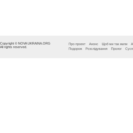
Copyright © NOVA UKRAINA.ORG
Про проект
Анонс
Щоб ми так жили
А
All rights reserved.
Подорож
Розслідування
Пролог
Сусп