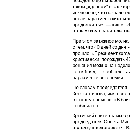
незадолго до выборов ни
таком „ядерном“ в электо
исключено, что назначени
после парламентских выбо
продолжится», — пишет «
в крымском правительстве
При этом затяжное молча
с тем, что 40 дней со дн
прошло. «Президент когда-
христиански, подождать 4
решения можно на неделе,
сентября», — сообщил са
парламенте автономии.
По словам председателя 
Константинова, имя новог
в скором времени. «В бл
сообщил он.
Крымский спикер также до
председателя Совета Мини
эту тему продолжаются. В