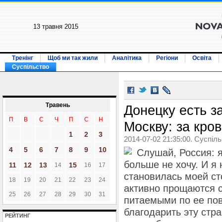
13 травня 2015
Тренінг
Щоб ми так жили
Аналітика
Регіони
Освіта
Суспільство
Травень
Донецку есть з
П
В
С
Ч
П
С
Н
Москву: за кро
1
2
3
2014-07-02 21:35:00. Суспіл
4
5
6
7
8
9
10
Слушай, Россия: я
больше не хочу. И я 
11
12
13
15
14
16
17
становилась моей сто
18
19
20
21
22
23
24
активно прощаются 
25
26
27
28
29
30
31
питаемыми по ее пов
благодарить эту стра
РЕЙТИНГ