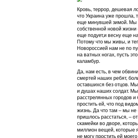
Кровь, террор, дешевая ло
что Украина уже прошла, т
еще минувшей зимой. Мы б
собственной новой жизни 
еще подует,и весну еще на
Потому что мы живы, и те
Новороссией нам не по пут
на ватных ногах, пусть эт
каламбур.
Да, нам есть, в чем обви
смертей наших ребят, бол
оставшихся без отцов. Мы
и душах наших солдат. Мы
расстрелянных городов и
простить ей, что под вид
жизнь. Да что там – мы не
пришлось расстаться, – 
скамейки во дворе, котор
миллион вещей, которые я 
не могу простить ей моего