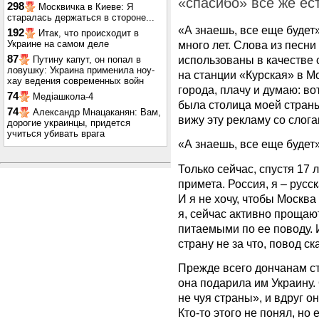
«спасибо» все же ест
298
Москвичка в Киеве: Я
старалась держаться в стороне...
«А знаешь, все еще будет
192
Итак, что происходит в
Украине на самом деле
много лет. Слова из песн
87
использованы в качестве 
Путину капут, он попал в
ловушку: Украина применила ноу-
на станции «Курская» в Мо
хау ведения современных войн
города, плачу и думаю: во
74
Медіашкола-4
была столица моей стран
74
Александр Мнацаканян: Вам,
вижу эту рекламу со слог
дорогие украинцы, придется
учиться убивать врага
«А знаешь, все еще будет»
Только сейчас, спустя 17 
примета. Россия, я – русск
И я не хочу, чтобы Москва
я, сейчас активно прощаю
питаемыми по ее поводу. И
страну не за что, повод ск
Прежде всего дончанам ст
она подарила им Украину.
не чуя страны», и вдруг о
Кто-то этого не понял, но 