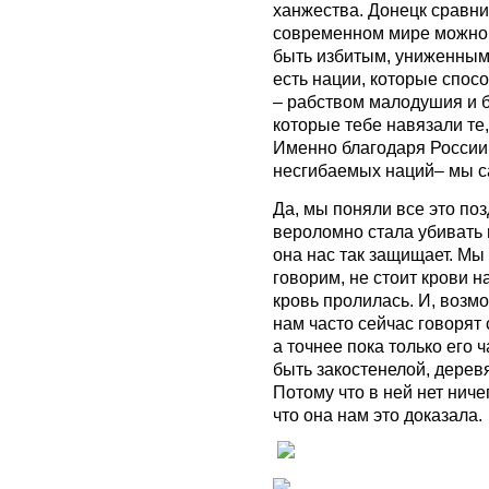
ханжества. Донецк сравнил
современном мире можно 
быть избитым, униженным
есть нации, которые спос
– рабством малодушия и б
которые тебе навязали те,
Именно благодаря России 
несгибаемых наций– мы с
Да, мы поняли все это поз
вероломно стала убивать н
она нас так защищает. Мы 
говорим, не стоит крови н
кровь пролилась. И, возмо
нам часто сейчас говорят
а точнее пока только его ч
быть закостенелой, дере
Потому что в ней нет ниче
что она нам это доказала.