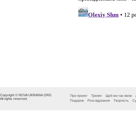
Copyright © NOVA UKRAINA.ORG
Про проект
Тренінг
Щоб ми так жили
All rights reserved.
Подорож
Розслідування
Творчість
Су