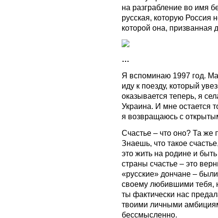
на разграбление во имя б
русская, которую Россия н
которой она, призванная д
…
Я вспоминаю 1997 год. Май
иду к поезду, который уве
оказывается теперь, я сел
Украина. И мне остается т
я возвращаюсь с открыты
Счастье – что оно? Та же 
Знаешь, что такое счастье
это жить на родине и быт
страны счастье – это вер
«русские» дончане – были
своему любившими тебя, н
ты фактически нас преда
твоими личными амбициями
бессмысленно.