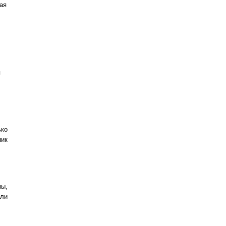
ая
я
ько
ник
мы,
 ли