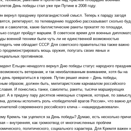
олетов День победы стал уже при Путине в 2008 году.
ин вернул празднику пропагандистский смысл. Теперь к параду загодя
овятся, репетируют, по телевидению подробно рассказывают сколько буд
ков и самолетов, какие баллистические ракеты прокатят по площади,
лько солдат пройдут маршем. В советское время для военных дипломат
ады военной техники были чуть ли не единственной возможностью
глядеть чем обладает СССР. Для советского правительства также важно
о продемонстрировать мощь оружия, попугать своих явных и
енциальных противников.
зидент Ельцин ненадолго вернул Дню победы статус народного праздник
 возможность ветеранам, и так неизбалованным вниманием, хотя бы на
н день превратиться в героев. Путин решил иначе – День победы,
вным образом, должен быть, милитаристским карнавалом российского
славия. И понеслись танки, самолеты, ракеты, тысячи марширующих
дат. А в придачу пару десятков немощных стариков, которые, по замысл
ина, должны исполнять роль «победителей врагов России», что важно д
олнителей современного российского клича – «нашидедывоевали».
ему Кремль так уцепился за День победы? Думаю, есть несколько причи
вая – внутренняя, как громоотвод от многочисленных проблем
номического, политического, социального характера. Для Кремля важен 