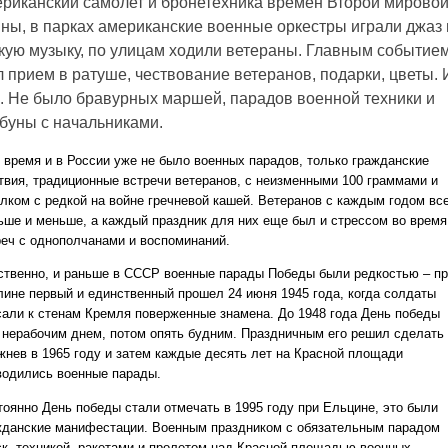
риканский самолет и бронетехника времен Второй мирово
ны, в парках американские военные оркестры играли джаз 
кую музыку, по улицам ходили ветераны. Главным событие
 прием в ратуше, чествование ветеранов, подарки, цветы. 
. Не было бравурных маршей, парадов военной техники и
буны с начальниками.
о время и в России уже не было военных парадов, только гражданские
твия, традиционные встречи ветеранов, с неизменными 100 граммами и
елком с редкой на войне гречневой кашей. Ветеранов с каждым годом вс
ьше и меньше, а каждый праздник для них еще был и стрессом во время
реч с однополчанами и воспоминаний.
ственно, и раньше в СССР военные парады Победы были редкостью – п
лине первый и единственный прошел 24 июня 1945 года, когда солдаты
сали к стенам Кремля поверженные знамена. До 1948 года День победы
 нерабочим днем, потом опять будним. Праздничным его решил сделать
жнев в 1965 году и затем каждые десять лет на Красной площади
водились военные парады.
тоянно День победы стали отмечать в 1995 году при Ельцине, это были
жданские манифестации. Военным праздником с обязательным парадом
ск, техникой, ракетами и пролетом над Красной площадью военных