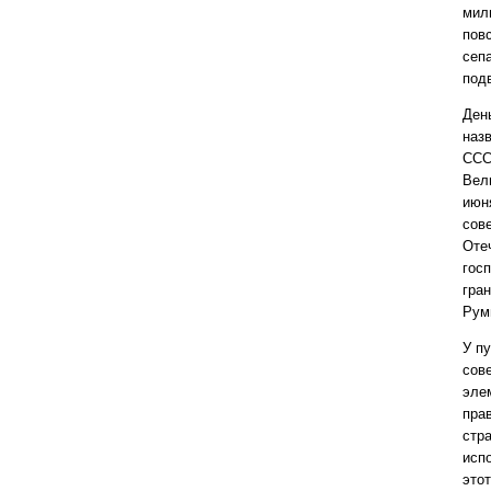
мил
пов
сеп
под
Ден
наз
ССС
Вел
июня
сов
Оте
гос
гра
Рум
У пу
сов
эле
пра
стр
исп
этот