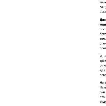
мат
защ
выс
Для
мни
пос
пох
тол
спо
про
И, 
тре
от 
для
поб
Не 
Пут
они
это
буд