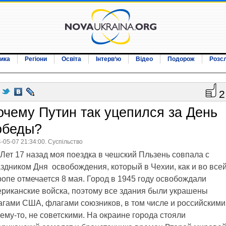
ика
Регіони
Освіта
Інтерв‘ю
Відео
Подорож
Розс
2
очему Путин так уцепился за День
обеды?
-05-07 21:34:00. Суспільство
Лет 17 назад моя поездка в чешский Пльзень совпала с
здником Дня освобождения, который в Чехии, как и во все
опе отмечается 8 мая. Город в 1945 году освобождали
риканские войска, поэтому все здания были украшены
гами США, флагами союзников, в том числе и российскими
ему-то, не советскими. На окраине города стояли