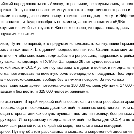
сийский народ захватывать Аляску, то россияне, не задумываясь, испол
приказ. По пути они ненароком могут затоптать еще живых ветеранов и
риками «нашидедывоевали» начнут громить все подряд – могут и Эйфел
ню свалить, и Тауэр разобрать по камням, а потом с криками «ВДВ»
хнуться в семейных трусах в Женевское озеро, из горла наслаждаясь
нцузским коньяком.
очем, Путин не первый, кто придумал использовать капитуляцию Герман
воих личных целях. Его давний предшественник тов. Сталин тоже мечтал
ом дне – чтобы советские люди забыли о репрессиях, надрывных стройк
мунизма, голодоморе и ГУЛАГе. За первые 28 лет существования
етской власти СССР успел поучаствовать в десяти войнах и ни одна из н
могла претендовать на почетную роль всенародного праздника. Последн
на – советско-финская, вообще была тяжким позором. За несколько
яцев советская армия потеряла около 150 000 человек убитыми, 17 000 
павшими без вести, и 325 000 человек ранеными.
ле окончания Второй мировой войны советская, а потом российская арм
ствовала еще в нескольких десятках войн и военных конфликтов – или к
ющая сторона, или как сочувствующая, поставляя технику, боеприпасы 
трукторов. И по-прежнему ни одна из этих войн не была для СССР, а пот
оссии выигрышной или, по крайней мере, геополитически выгодной.
ерное, Путину об этом рассказывали создатели современной идеологии