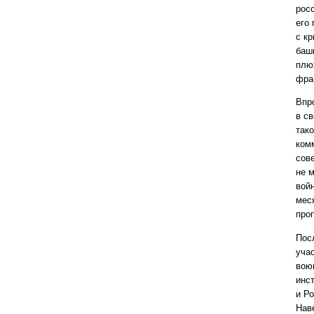
рос
его 
с к
баш
плю
фра
Впр
в с
так
ком
сов
не 
вой
мес
про
Пос
уча
вою
инс
и Р
Нав