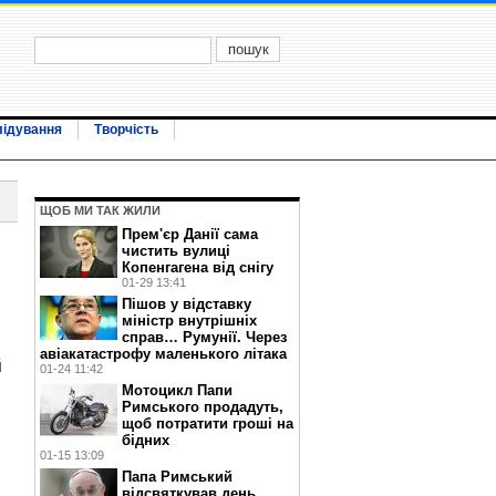
лідування
Творчість
ЩОБ МИ ТАК ЖИЛИ
Прем'єр Данії сама
чистить вулиці
Копенгагена від снігу
01-29 13:41
Пішов у відставку
міністр внутрішніх
справ… Румунії. Через
авіакатастрофу маленького літака
й
01-24 11:42
Мотоцикл Папи
Римського продадуть,
щоб потратити гроші на
бідних
01-15 13:09
Папа Римський
відсвяткував день