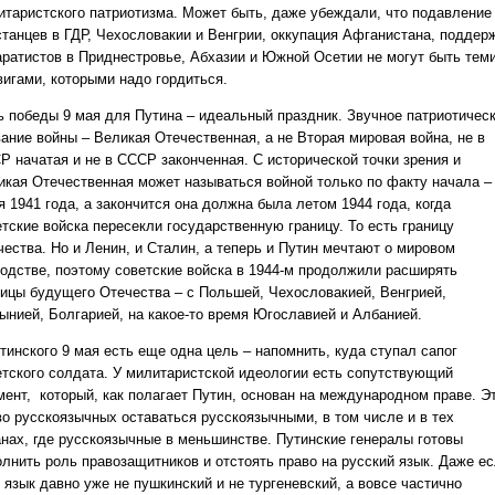
итаристского патриотизма. Может быть, даже убеждали, что подавление
станцев в ГДР, Чехословакии и Венгрии, оккупация Афганистана, поддер
аратистов в Приднестровье, Абхазии и Южной Осетии не могут быть тем
вигами, которыми надо гордиться.
ь победы 9 мая для Путина – идеальный праздник. Звучное патриотичес
вание войны – Великая Отечественная, а не Вторая мировая война, не в
Р начатая и не в СССР законченная. С исторической точки зрения и
икая Отечественная может называться войной только по факту начала –
 1941 года, а закончится она должна была летом 1944 года, когда
етские войска пересекли государственную границу. То есть границу
чества. Но и Ленин, и Сталин, а теперь и Путин мечтают о мировом
подстве, поэтому советские войска в 1944-м продолжили расширять
ницы будущего Отечества – с Польшей, Чехословакией, Венгрией,
ынией, Болгарией, на какое-то время Югославией и Албанией.
тинского 9 мая есть еще одна цель – напомнить, куда ступал сапог
етского солдата. У милитаристской идеологии есть сопутствующий
мент, который, как полагает Путин, основан на международном праве. Э
во русскоязычных оставаться русскоязычными, в том числе и в тех
анах, где русскоязычные в меньшинстве. Путинские генералы готовы
олнить роль правозащитников и отстоять право на русский язык. Даже е
 язык давно уже не пушкинский и не тургеневский, а вовсе частично