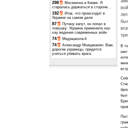
аме
298
Москвичка в Киеве: Я
старалась держаться в стороне...
вой
192
Итак, что происходит в
лег
Украине на самом деле
был
87
Путину капут, он попал в
все
ловушку: Украина применила ноу-
хау ведения современных войн
три
74
Медіашкола-4
74
Александр Мнацаканян: Вам,
В т
дорогие украинцы, придется
шес
учиться убивать врага
кот
мен
вст
Соб
Ста
бро
был
Бре
про
Пос
гра
вой