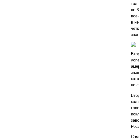
тол
по 
вое
в н
чет
знае
Вто
усп
аме
зна
кото
на 
Вто
кол
гла
иск
зав
Рос
Само