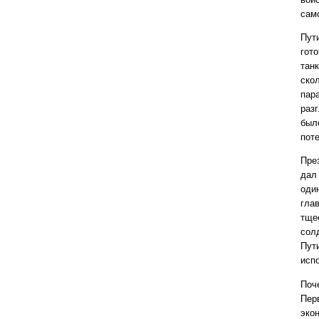
сам
Пут
гот
тан
ско
пар
раз
был
пот
Пре
дал
оди
гла
тще
сол
Пут
исп
Поч
Пер
эко