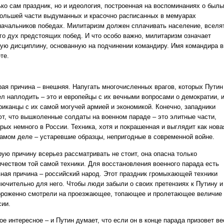
ько сам праздник, но и идеология, построенная на воспоминаниях о былы
большей части выдуманных и красочно расписанных в мемуарах
начальников победах. Милитаризм должен сплачивать население, вселя
его дух предстоящих побед. И что особо важно, милитаризм означает
кую дисциплину, основанную на подчинении командиру. Имя командира 
те.
рая причина – внешняя. Напугать многочисленных врагов, которых Путин
ел наплодить – это и европейцы с их вечными вопросами о демократии, 
риканцы с их самой могучей армией и экономикой. Конечно, западники
ют, что вышколенные солдаты на военном параде – это элитные части,
рых немного в России. Техника, хотя и покрашенная и выглядит как нова
самом деле – устаревшие образцы, непригодные в современной войне.
рую причину всерьез рассматривать не стоит, она опасна только
ичеством той самой техники. Для восстановления военного парада есть
вная причина – российский народ. Этот праздник громыхающей техники
лючительно для него. Чтобы люди забыли о своих претензиях к Путину и
ороженно смотрели на проезжающее, топающее и пролетающее величие
сии.
е интересное – и Путин думает, что если он в конце парада призовет ве