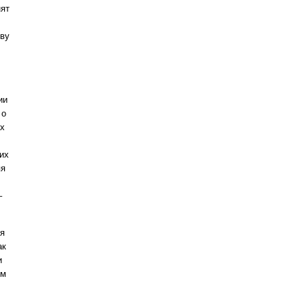
нят
еву
ии
 о
ах
их
яя
–
ия
ак
и
ом