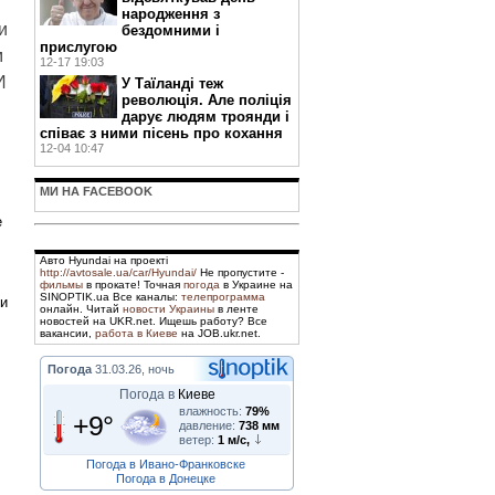
й
народження з
и
бездомними і
прислугою
м
12-17 19:03
И
У Таїланді теж
революція. Але поліція
дарує людям троянди і
співає з ними пісень про кохання
12-04 10:47
МИ НА FACEBOOK
е
Авто Hyundai на проекті
http://avtosale.ua/car/Hyundai/
Не пропустите -
фильмы
в прокате! Точная
погода
в Украине на
SINOPTIK.ua Все каналы:
телепрограмма
ри
онлайн. Читай
новости Украины
в ленте
новостей на UKR.net. Ищешь работу? Все
вакансии,
работа в Киеве
на JOB.ukr.net.
Погода
31.03.26, ночь
Погода в
Киеве
влажность:
79%
+9°
давление:
738 мм
ветер:
1 м/с,
Погода в Ивано-Франковске
Погода в Донецке