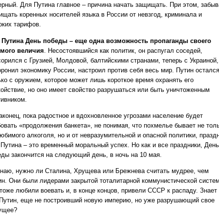
ерный. Для Путина главное – причина начать защищать. При этом, забыв
ищать коренных носителей языка в России от невзгод, криминала и
оких тарифов.
 Путина День победы – еще одна возможность пропаганды своего
мого величия
. Несостоявшийся как политик, он распугал соседей,
сорился с Грузией, Молдовой, балтийскими странами, теперь с Украиной,
оронил экономику России, настроил против себя весь мир. Путин осталс
ько с оружием, которое может лишь короткое время охранять его
койствие, но оно имеет свойство разрушаться или быть уничтоженным
тивником.
наконец, пока радостное и вдохновленное угрозами население будет
бовать «продолжения банкета», не понимая, что похмелье бывает не тол
любимого алкоголя, но и от невразумительной и опасной политики, празд
 Путина – это временный моральный успех. Но как и все праздники, День
еды закончится на следующий день, в ночь на 10 мая.
знаю, нужно ли Сталина, Хрущева или Брежнева считать мудрее, чем
ин. Они были лидерами закрытой тоталитарной коммунистической систе
 тоже любили воевать и, в конце концов, привели СССР к распаду. Знает
 Путин, еще не построивший новую империю, но уже разрушающий свое
ущее?