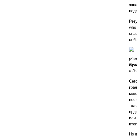
зап
под
Рез
who
спа
себ
(Кс
Бух
в б
Сег
гра
меж
пос
тол
орд
или
втоп
Но 