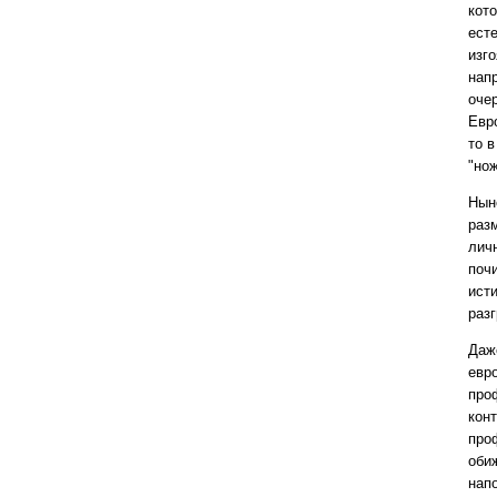
кот
ест
изг
нап
оче
Евро
то в
"нож
Нын
раз
личн
поч
ист
раз
Даж
евр
про
конт
про
оби
нап