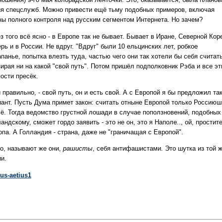
ия спецслужб. Можно привести ещё тьму подобных примеров, включая
ны полного контроля над русским сегментом Интернета. Но зачем?
з того всё ясно - в Европе так не бывает. Бывает в Иране, Северной Кор
рь и в России. Не вдруг. "Вдруг" были 10 ельцинских лет, робкое
панье, попытка влезть туда, частью чего они так хотели бы себя считать
ирая ни на какой "свой путь". Потом пришёл подполковник Рэба и все эт
ости пресёк.
 правильно, - свой путь, он и есть свой. А с Европой я бы предложил та
иант. Пусть Дума примет закон: считать отныне Европой только Россиюш
сё. Тогда ведомство грустной лошади в случае поползновений, подобных
андскому, сможет гордо заявить - это не он, это я Наполе.., ой, простите
па. А Голландия - страна, даже не "граничащая с Европой".
то, называют же они,
рашисты
, себя антифашистами. Это шутка из той 
и.
ius-aetius1