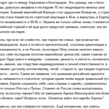
ходит где-то между Харьковом и Белгородом. Эта граница, как и было
гда, довольно аморфна и последние 70 лет неоднократно меняла свои
ртания. Бывший европейский Виипури стал ордынским Выборгом, а стра
ии стали Азией после советской оккупации в 40-м, и вернулись в Европу
тя независимость в 90-91 гг. Украина же только сейчас вновь становится
опейской страной и ей ещё долго предстоит изживать советское, оно же
ынское наследие.
опа, при всех её слабостях, при торжестве левых, при всевластии
обюрократии, была и остаётся притягательной, эталоном цивилизации и
илизованности, и не России, на которую Пётр силком напялил камзол,
тать себя последним оплотом европейских ценностей, самая главная из
орых Орде вовсе и неведома - гуманизм, ценность и святость человеческ
ни, именно, как следствие индивидуализма и личной ответственности, в
тивовес русскому коллективизму, читай - стадности, где каждая отдельн
ность - ничто. Самое же забавное, что нынешние российские идеологи
вь набиваются в спасители, которым одним якобы ведом правильный пут
.Помочь Европе сохранить себя, свои страны и народы, суверенитеты
ут только Россия и Путин. Станет ли Россия снова вытаскивать
опу за косичку парика? Или по завещанию барона Мюнхгаузена она долж
 сделать сама? Вопросы есть. Ответов ждут все народы Европы".
ересно, как они собираются помогать. Ещё интереснее, про ответы,