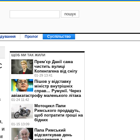
ідування
Пролог
Суспільство
ЩОБ МИ ТАК ЖИЛИ
Прем'єр Данії сама
с
чистить вулиці
Копенгагена від снігу
01-29 13:41
Пішов у відставку
міністр внутрішніх
справ… Румунії. Через
авіакатастрофу маленького літака
а
01-24 11:42
Мотоцикл Папи
Римського продадуть,
щоб потратити гроші на
бідних
,
01-15 13:09
 и
Папа Римський
відсвяткував день
ам
народження з