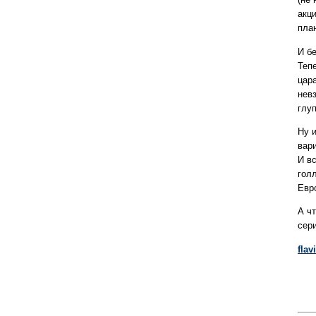
акц
пла
И бе
Тепе
цара
невз
глуп
Ну и
вар
И в
голл
Евро
А ч
сери
flav