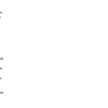
ны
,
ой
ая
ь:
на