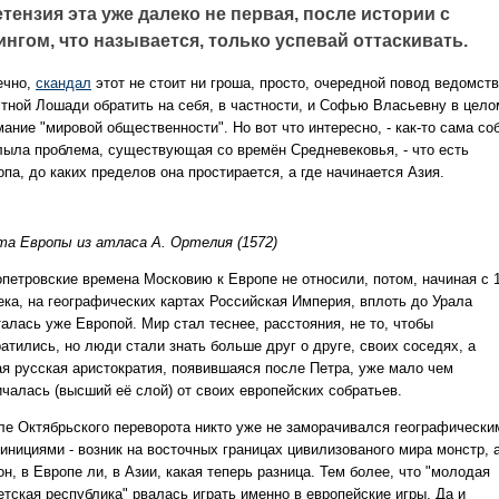
тензия эта уже далеко не первая, после истории с
нгом, что называется, только успевай оттаскивать.
ечно,
скандал
этот не стоит ни гроша, просто, очередной повод ведомст
стной Лошади обратить на себя, в частности, и Софью Власьевну в цело
ание "мировой общественности". Но вот что интересно, - как-то сама со
лыла проблема, существующая со времён Средневековья, - что есть
па, до каких пределов она простирается, а где начинается Азия.
та Европы из атласа А. Ортелия (1572)
опетровские времена Московию к Европе не относили, потом, начиная с 1
века, на географических картах Российская Империя, вплоть до Урала
алась уже Европой. Мир стал теснее, расстояния, не то, чтобы
атились, но люди стали знать больше друг о друге, своих соседях, а
ая русская аристократия, появившаяся после Петра, уже мало чем
ичалась (высший её слой) от своих европейских собратьев.
ле Октябрьского переворота никто уже не заморачивался географически
инициями - возник на восточных границах цивилизованого мира монстр, 
он, в Европе ли, в Азии, какая теперь разница. Тем более, что "молодая
етская республика" рвалась играть именно в европейские игры. Да и