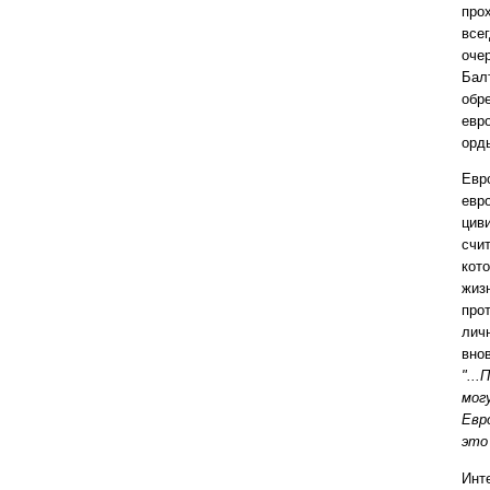
про
все
оче
Балт
обре
евр
орд
Евр
евр
цив
счи
кот
жиз
про
лич
вно
"..
мог
Евр
это
Инт