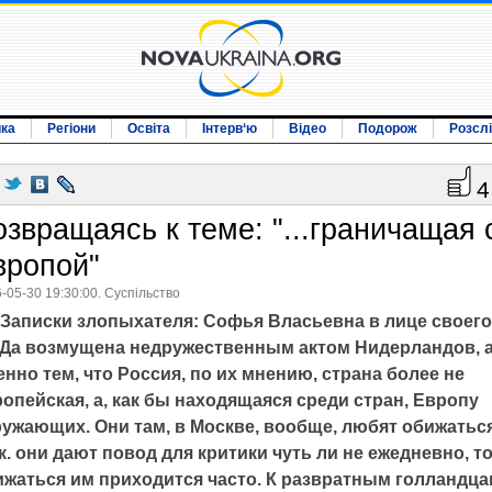
ика
Регіони
Освіта
Інтерв‘ю
Відео
Подорож
Розсл
4
озвращаясь к теме: "...граничащая 
вропой"
-05-30 19:30:00. Суспільство
Записки злопыхателя: Софья Власьевна в лице своего
Да возмущена недружественным актом Нидерландов, 
нно тем, что Россия, по их мнению, страна более не
опейская, а, как бы находящаяся среди стран, Европу
ружающих. Они там, в Москве, вообще, любят обижаться
.к. они дают повод для критики чуть ли не ежедневно, то
ижаться им приходится часто. К развратным голландц