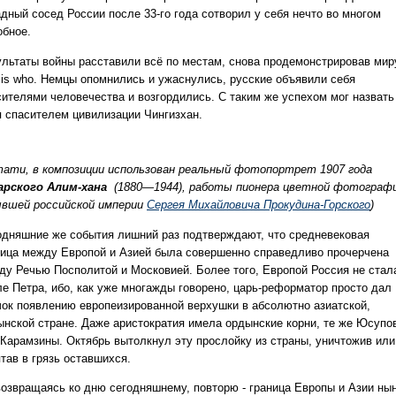
адный сосед России после 33-го года сотворил у себя нечто во многом
обное.
ультаты войны расставили всё по местам, снова продемонстрировав мир
 is who. Немцы опомнились и ужаснулись, русские объявили себя
сителями человечества и возгордились. С таким же успехом мог назвать
я спасителем цивилизации Чингизхан.
тати, в композиции использован реальный фотопортрет 1907 года
арского Алим-
хана
(1880—1944), работы пионера цветной фотограф
ывшей российской империи
Сергея Михайловича Прокудина-Горского
)
одняшние же события лишний раз подтверждают, что средневековая
ница между Европой и Азией была совершенно справедливо прочерчена
ду Речью Посполитой и Московией. Более того, Европой Россия не стал
ле Петра, ибо, как уже многажды говорено, царь-реформатор просто дал
чок появлению европеизированной верхушки в абсолютно азиатской,
ынской стране. Даже аристократия имела ордынские корни, те же Юсупо
 Карамзины. Октябрь вытолкнул эту прослойку из страны, уничтожив или
тав в грязь оставшихся.
возвращаясь ко дню сегодняшнему, повторю - граница Европы и Азии ны