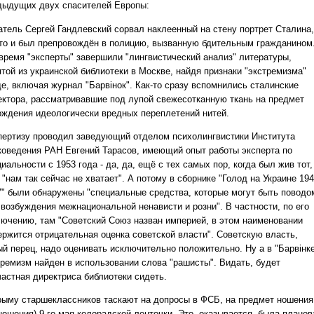
дыдущих двух спасителей Европы:
атель Сергей Гандлевский сорвал наклеенный на стену портрет Сталина,
что и был препровождён в полицию, вызванную бдительным гражданином
 время "эксперты" завершили "лингвистический анализ" литературы,
ятой из украинской библиотеки в Москве, найдя признаки "экстремизма"
де, включая журнал "Барвiнок". Как-то сразу вспомнились сталинские
ектора, рассматривавшие под лупой свежесотканную ткань на предмет
ождения идеологически вредных переплетений нитей.
пертизу проводил заведующий отделом психолингвистики Института
коведения РАН Евгений Тарасов, имеющий опыт работы эксперта по
иальности с 1953 года - да, да, ещё с тех самых пор, когда был жив тот,
 "нам так сейчас не хватает". А потому в сборнике "Голод на Украине 194
7" были обнаружены "специальные средства, которые могут быть поводо
 возбуждения межнациональной ненависти и розни". В частности, по его
лючению, там "Советский Союз назван империей, в этом наименовании
ержится отрицательная оценка советской власти". Советскую власть,
ый перец, надо оценивать исключительно положительно. Ну а в "Барвiнк
тремизм найден в использовании слова "рашисты". Видать, будет
частная директриса библиотеки сидеть.
рыму старшеклассников таскают на допросы в ФСБ, на предмет ношения
ношения) 9-го мая колорадской ленточки. Это, оказывается, была планов