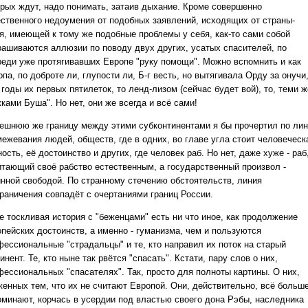
орых ждут, надо понимать, затаив дыхание. Кроме совершенно
ественного недоумения от подобных заявлений, исходящих от страны-
оя, имеющей к тому же подобные проблемы у себя, как-то сами собой
рашиваются аллюзии по поводу двух других, усатых спасителей, по
реди уже протягивавших Европе "руку помощи". Можно вспомнить и как
па, по доброте ли, глупости ли, Б-г весть, но вытягивала Орду за онучи
 годы их первых пятилеток, то ленд-лизом (сейчас будет вой), то, теми ж
ками Буша". Но нет, они же всегда и всё сами!
ешнюю же границу между этими субконтинентами я бы прочертил по ли
межевания людей, обществ, где в одних, во главе угла стоит человеческ
ость, её достоинство и других, где человек раб. Но нет, даже хуже - раб
итающий своё рабство естественным, а государственный произвол -
инной свободой. По странному стечению обстоятельств, линия
граничения совпадёт с очертаниями границ России.
е тоскливая история с "беженцами" есть ни что иное, как продолжение
опейских достоинств, а именно - гуманизма, чем и пользуются
фессиональные "страдальцы" и те, кто направил их поток на старый
инент. Те, кто ныне так рвётся "спасать". Кстати, пару слов о них,
фессиональных "спасателях". Так, просто для полноты картины. О них,
женных тем, что их не считают Европой. Они, действительно, всё больш
оминают, корчась в усердии под властью своего дона Рэбы, наследника