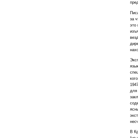
пре
Пис
за 
это
изъ
вез
дир
нах
Экс
язы
спец
кого
194
для
зак
сод
ясн
экс
нес
В К
(не 