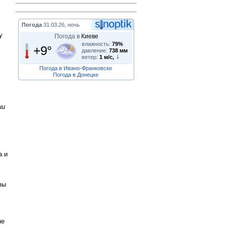
Погода
31.03.26, ночь
у
Погода в
Киеве
влажность:
79%
+9°
давление:
738 мм
ветер:
1 м/с,
Погода в Ивано-Франковске
Погода в Донецке
ии
а и
вы
не