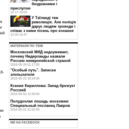
бездомними і
прислугою
12-17 19:03
У Таїланді теж
ва
революція. Але поліція
дарує людям троянди і
м
співає з ними пісень про кохання
бой
12-04 10:47
МАТЕРIАЛИ ПО ТЕМI
Московский МИД недоумевает,
почему Нидерланды назвали
Россию неевропейской страной
2016-05-28 01:17:00
"Oсобый путь". Записки
8-
злопыхателя
2016-05-23 18:34:00
Ксения Кириллова: Запад брезгует
Россией
2016-05-02 12:59:00
Полудохлая лошадь московии:
Специальный посланец Лавров
2016-05-01 21:02:00
ми
а
МИ НА FACEBOOK