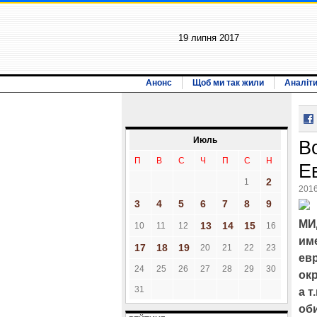
19 липня 2017
Анонс
Щоб ми так жили
Аналіт
Июль
В
П
В
С
Ч
П
С
Н
Е
2
1
2016
3
4
5
6
7
8
9
МИ
13
14
15
10
11
12
16
име
17
18
19
20
21
22
23
евр
24
25
26
27
28
29
30
ок
31
а т
об