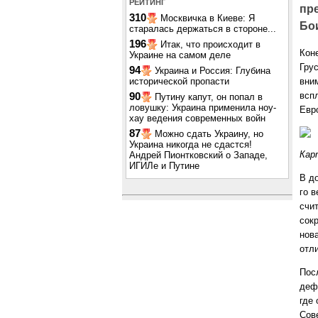
РЕЙТИНГ
пре
310
Москвичка в Киеве: Я
Бои
старалась держаться в стороне...
196
Итак, что происходит в
Кон
Украине на самом деле
Гру
94
Украина и Россия: Глубина
исторической пропасти
вним
всп
90
Путину капут, он попал в
ловушку: Украина применила ноу-
Евро
хау ведения современных войн
87
Можно сдать Украину, но
Украина никогда не сдастся!
Кар
Андрей Пионтковский о Западе,
ИГИЛе и Путине
В д
го 
счит
сокр
нов
отл
Пос
деф
где 
Сов