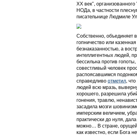
ХХ век", организованного
НОДа, в частности плесну
писательнице Людмиле Ул
Собственно, объединяет в
гопничество или казенная
безнаказанностью, а вост
интеллигентных людей, пр
бессильна против гопоты,
совестливый человек прос
распоясавшимся подонком
справедливо
отметил
, чт
людей всю мразь, выверну
хорошего, разрешила уби
гонения, травлю, ненавис
засадила мозги шовинизм
имперским величием, убра
практически до нуля, дала
можно… В стране, орущей 
как известно, если Бога н