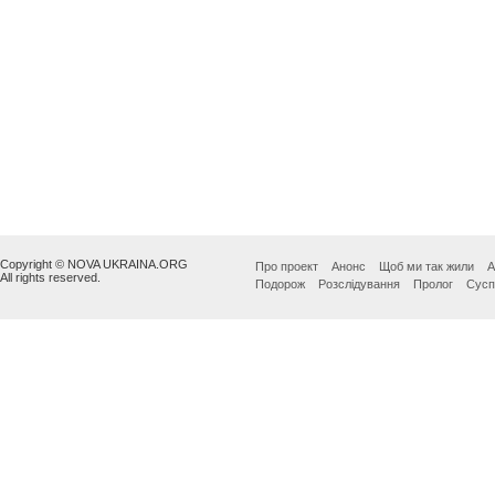
Copyright © NOVA UKRAINA.ORG
Про проект
Анонс
Щоб ми так жили
А
All rights reserved.
Подорож
Розслідування
Пролог
Сусп