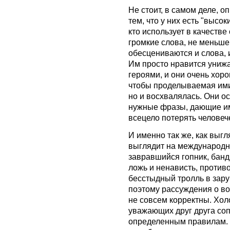
Не стоит, в самом деле, 
тем, что у них есть "высо
кто использует в качестве
громкие слова, не меньше
обесцениваются и слова, 
Им просто нравится унижат
героями, и они очень хоро
чтобы проделываемая ими 
но и восхвалялась. Они о
нужные фразы, дающие им
всецело потерять человеч
И именно так же, как выгл
выглядит на международн
завравшийся гопник, банд
ложь и ненависть, против
бесстыдный тролль в зар
поэтому рассуждения о в
не совсем корректны. Хо
уважающих друг друга соп
определенным правилам. 