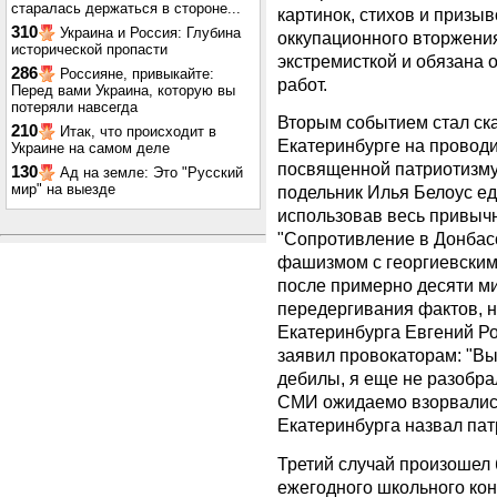
старалась держаться в стороне...
картинок, стихов и призы
310
Украина и Россия: Глубина
оккупационного вторжени
исторической пропасти
экстремисткой и обязана 
286
Россияне, привыкайте:
работ.
Перед вами Украина, которую вы
потеряли навсегда
Вторым событием стал ск
210
Итак, что происходит в
Екатеринбурге на проводи
Украине на самом деле
посвященной патриотизму.
130
Ад на земле: Это "Русский
мир" на выезде
подельник Илья Белоус ед
использовав весь привыч
"Сопротивление в Донбасс
фашизмом с георгиевскими
после примерно десяти м
передергивания фактов, 
Екатеринбурга Евгений Р
заявил провокаторам: "Вы
дебилы, я еще не разобра
СМИ ожидаемо взорвались
Екатеринбурга назвал па
Третий случай произошел 
ежегодного школьного кон