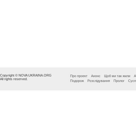
Copyright © NOVA UKRAINA.ORG
Про проект
Анонс
Щоб ми так жили
А
All rights reserved.
Подорож
Розслідування
Пролог
Сусп