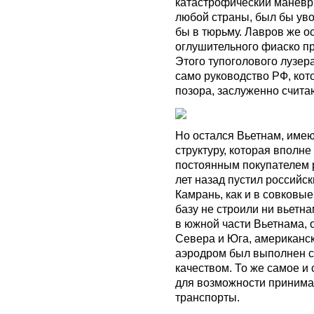
катастрофический маневр
любой страны, был бы увол
бы в тюрьму. Лавров же ос
оглушительного фиаско пр
Этого тупоголового лузер
само руководство РФ, кот
позора, заслуженно счита
Но остался Вьетнам, име
структуру, которая вполн
постоянным покупателем 
лет назад пустил российс
Камрань, как и в совковые
базу не строили ни вьетн
в южной части Вьетнама, 
Севера и Юга, американ
аэродром был выполнен с
качеством. То же самое и
для возможности принима
транспорты.