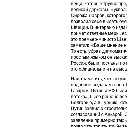
вещи, которые трудно пр
великой державы. Букваль
Сирожа Лавров, которого
позволил себе выдать оче
Швеции. В интервью издан
примет ответные меры, е
это премьер-министр Шве
заметил: «Ваше мнение ни
То есть, убрав дипломати
простым языком он высказа
Россия, были посланы по 
это официально и на выс
Надо заметить, что это уж
подобное выдавал глава 
Газпром, Путин и РФ был
потока», было решено всех
Болгарию, а в Турцию, кот
Путин заявил о строитель
согласований с Анкарой. 
заявление примерно так: 
позволить топить трубы та