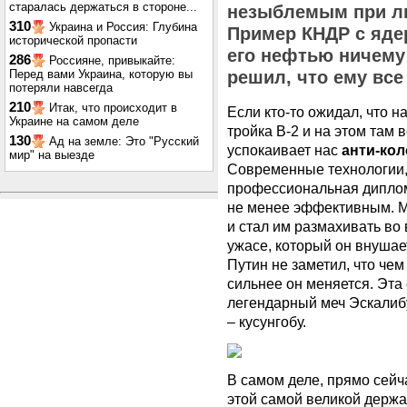
старалась держаться в стороне...
незыблемым при л
310
Украина и Россия: Глубина
Пример КНДР с яде
исторической пропасти
его нефтью ничему
286
Россияне, привыкайте:
Перед вами Украина, которую вы
решил, что ему все
потеряли навсегда
210
Итак, что происходит в
Если кто-то ожидал, что н
Украине на самом деле
тройка В-2 и на этом там 
130
Ад на земле: Это "Русский
успокаивает нас
анти-ко
мир" на выезде
Современные технологии,
профессиональная диплом
не менее эффективным. М
и стал им размахивать во
ужасе, который он внуша
Путин не заметил, что че
сильнее он меняется. Эта 
легендарный меч Эскалиб
– кусунгобу.
В самом деле, прямо сейч
этой самой великой держа