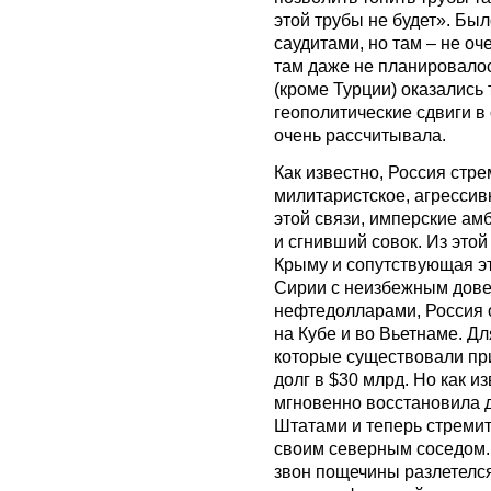
этой трубы не будет». Бы
саудитами, но там – не о
там даже не планировало
(кроме Турции) оказались
геополитические сдвиги в 
очень рассчитывала.
Как известно, Россия стр
милитаристское, агрессив
этой связи, имперские а
и сгнивший совок. Из это
Крыму и сопутствующая эт
Сирии с неизбежным довес
нефтедолларами, Россия 
на Кубе и во Вьетнаме. Дл
которые существовали при
долг в $30 млрд. Но как из
мгновенно восстановила 
Штатами и теперь стремит
своим северным соседом. В
звон пощечины разлетелся