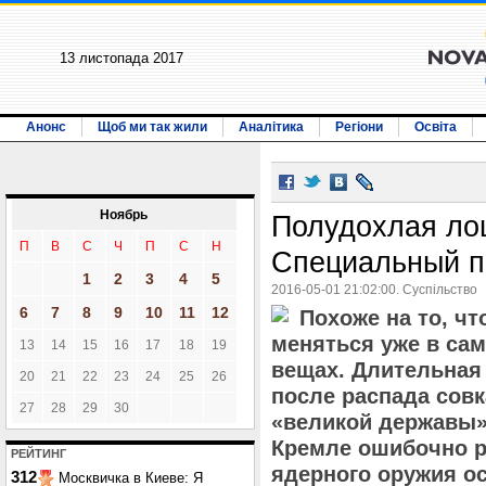
13 листопада 2017
Анонс
Щоб ми так жили
Аналітика
Регіони
Освіта
Ноябрь
Полудохлая ло
П
В
С
Ч
П
С
Н
Специальный п
1
2
3
4
5
2016-05-01 21:02:00. Суспільство
6
7
8
9
10
11
12
Похоже на то, чт
меняться уже в с
13
14
15
16
17
18
19
вещах. Длительная 
20
21
22
23
24
25
26
после распада совк
27
28
29
30
«великой державы»
Кремле ошибочно р
РЕЙТИНГ
ядерного оружия ос
312
Москвичка в Киеве: Я