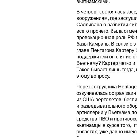
вьетнамскими.
В четверг состоялось засе
вооружениям, где заслуш
Салливана о развитии си
всего прочего, была отме
провокационная роль РФ в
базы Камрань. В связи с 
главе Пентагона Картеру 
поддержит ли он снятие о
Вьетнаму? Картер четко и 
Такое бывает лишь тогда,
этому вопросу.
Через сотрудника Heritag
озвучивалась острая заин
из США вертолетов, беспи
и разведывательного обор
артиллерии у Вьетнама по
средства ПВО и противок
вьетнамцы в курсе того, ч
областях, уже давно имею