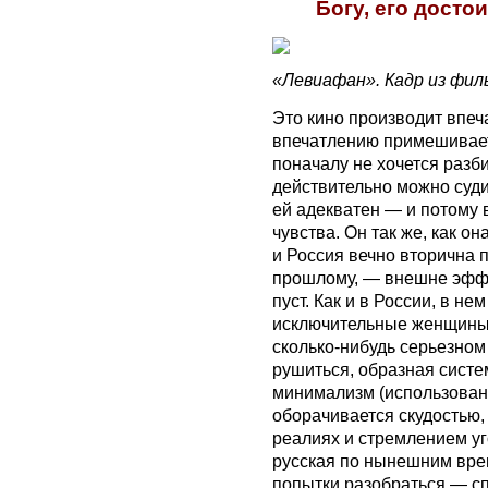
Богу, его досто
«Левиафан». Кадр из фил
Это кино производит впеча
впечатлению примешивает
поначалу не хочется разби
действительно можно суди
ей адекватен — и потому
чувства. Он так же, как о
и Россия вечно вторична 
прошлому, — внешне эффе
пуст. Как и в России, в н
исключительные женщины, 
сколько-нибудь серьезно
рушиться, образная сист
минимализм (использован
оборачивается скудостью
реалиях и стремлением уг
русская по нынешним вре
попытки разобраться — сп