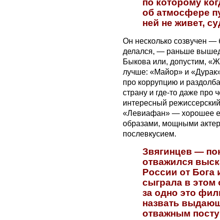
по которому ког
об атмосфере пу
ней не живет, су
Он несколько созвучен — 
делался, — раньше выше
Быкова или, допустим, «Ж
лучше: «Майор» и «Дурак
про коррупцию и раздолба
страну и где-то даже про
интересный режиссерский
«Левиафан» — хорошее ев
образами, мощными актер
послевкусием.
Звягинцев — по
отважился выск
России от Бога 
сыграла в этом
за одно это фи
назвать выдаю
отважным поступ