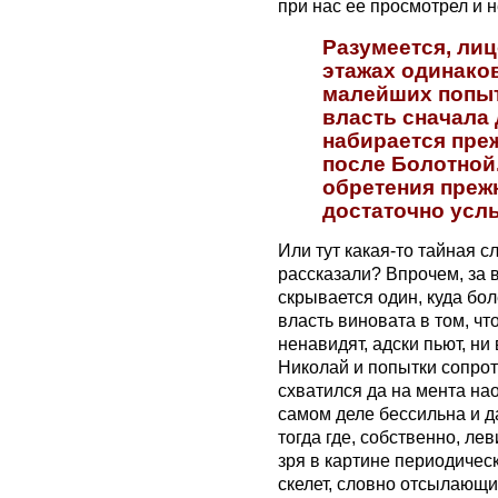
при нас ее просмотрел и н
Разумеется, лиц
этажах одинаков
малейших попыт
власть сначала 
набирается преж
после Болотной
обретения преж
достаточно усл
Или тут какая-то тайная с
рассказали? Впрочем, за
скрывается один, куда бо
власть виновата в том, чт
ненавидят, адски пьют, ни
Николай и попытки сопрот
схватился да на мента на
самом деле бессильна и д
тогда где, собственно, лев
зря в картине периодичес
скелет, словно отсылающи