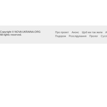
Copyright © NOVA UKRAINA.ORG
Про проект
Анонс
Щоб ми так жили
А
All rights reserved.
Подорож
Розслідування
Пролог
Сусп