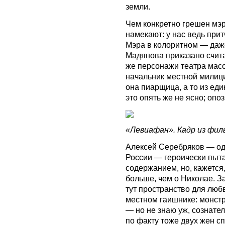
земли.
Чем конкретно грешен мэр
намекают: у нас ведь при
Мэра в колоритном — даж
Мадянова приказано счита
же персонажи театра мас
начальник местной милиц
она пиарщица, а то из ед
это опять же не ясно; опо
«Левиафан». Кадр из фил
Алексей Серебряков — од
России — героически пыт
содержанием, но, кажется
больше, чем о Николае. За
тут пространство для люб
местном гаишнике: монстр,
— но не знаю уж, сознател
по факту тоже двух жен сп