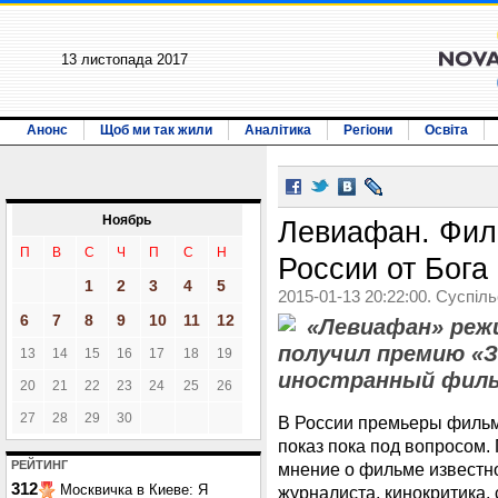
13 листопада 2017
Анонс
Щоб ми так жили
Аналітика
Регіони
Освіта
Ноябрь
Левиафан. Фил
П
В
С
Ч
П
С
Н
России от Бога
1
2
3
4
5
2015-01-13 20:22:00. Суспіл
6
7
8
9
10
11
12
«Левиафан» реж
получил премию «З
13
14
15
16
17
18
19
иностранный филь
20
21
22
23
24
25
26
27
28
29
30
В России премьеры фильм
показ пока под вопросом
РЕЙТИНГ
мнение о фильме известно
312
Москвичка в Киеве: Я
журналиста, кинокритика,