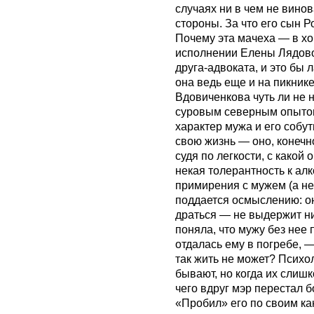
случаях ни в чем не винов
стороны. За что его сын 
Почему эта мачеха — в хо
исполнении Елены Лядовой
друга-адвоката, и это бы л
она ведь еще и на пикнике
Вдовиченкова чуть ли не н
суровым северным опыто
характер мужа и его собу
свою жизнь — оно, конечно
судя по легкости, с какой
некая толерантность к ал
примирения с мужем (а не
поддается осмыслению: оно
драться — не выдержит ни
поняла, что мужу без нее 
отдалась ему в погребе, —
так жить не может? Психо
бывают, но когда их слиш
чего вдруг мэр перестал 
«Пробил» его по своим ка