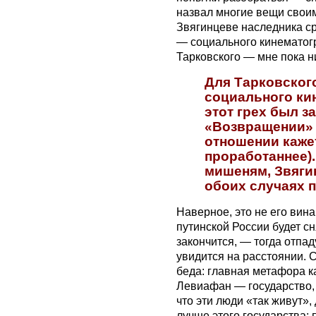
назвал многие вещи своим
Звягинцеве наследника ср
— социального кинематогр
Тарковского — мне пока ни
Для Тарковского
социального ки
этот грех был з
«Возвращении» (
отношении каже
проработаннее)
мишеням, Звяги
обоих случаях 
Наверное, это не его вин
путинской России будет сн
закончится, — тогда отпа
увидится на расстоянии. Сп
беда: главная метафора к
Левиафан — государство, 
что эти люди «так живут»,
лучше этого государства: 