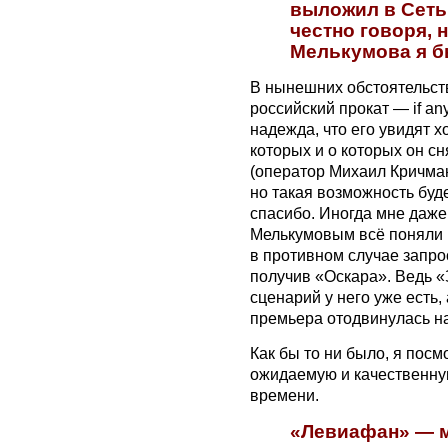
выложил в Сеть 
честно говоря, 
Мелькумова я б
В нынешних обстоятельс
российский прокат — if an
надежда, что его увидят х
которых и о которых он сн
(оператор Михаил Кричман
но такая возможность буде
спасибо. Иногда мне даже 
Мелькумовым всё поняли 
в противном случае запро
получив «Оскара». Ведь «
сценарий у него уже есть,
премьера отодвинулась на
Как бы то ни было, я пос
ожидаемую и качественну
времени.
«Левиафан» — м