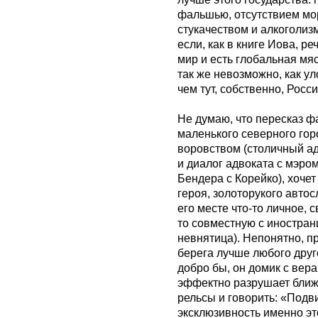
фальшью, отсутствием мо
стукачеством и алкоголиз
если, как в книге Иова, р
мир и есть глобальная мя
так же невозможно, как у
чем тут, собственно, Росси
Не думаю, что пересказ ф
маленького северного гор
воровством (столичный ад
и диалог адвоката с мэро
Бендера с Корейко), хоче
героя, золоторукого авто
его месте что-то личное, 
то совместную с иностран
невнятица). Непонятно, п
берега лучше любого друго
добро бы, он домик с вера
эффектно разрушает ближе
рельсы и говорить: «Подв
эксклюзивность именно эт