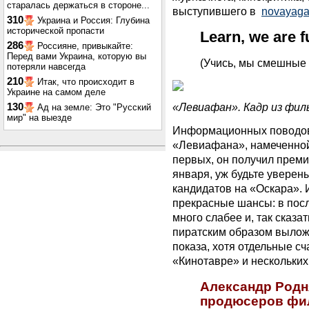
старалась держаться в стороне...
выступившего в
novayaga
310
Украина и Россия: Глубина
исторической пропасти
Learn, we are f
286
Россияне, привыкайте:
Перед вами Украина, которую вы
(Учись, мы смешные 
потеряли навсегда
210
Итак, что происходит в
Украине на самом деле
«Левиафан». Кадр из фил
130
Ад на земле: Это "Русский
мир" на выезде
Информационных поводов
«Левиафана», намеченной 
первых, он получил преми
января, уж будьте уверен
кандидатов на «Оскара». 
прекрасные шансы: в пос
много слабее и, так сказа
пиратским образом выло
показа, хотя отдельные сч
«Кинотавре» и нескольких
Александр Родн
продюсеров филь