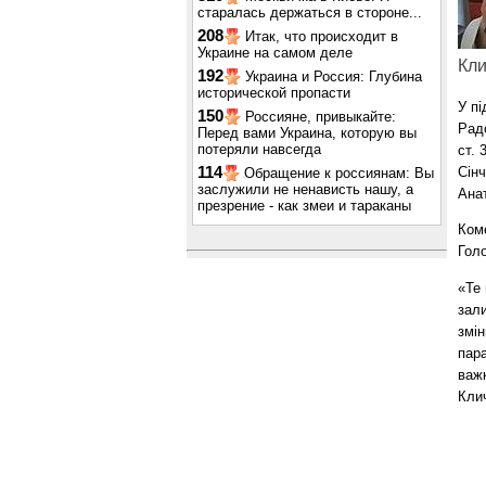
старалась держаться в стороне...
208
Итак, что происходит в
Украине на самом деле
Кли
192
Украина и Россия: Глубина
исторической пропасти
У пі
150
Россияне, привыкайте:
Рад
Перед вами Украина, которую вы
потеряли навсегда
ст. 
114
Сін
Обращение к россиянам: Вы
заслужили не ненависть нашу, а
Ана
презрение - как змеи и тараканы
Коме
Голо
«Те 
зали
змі
пара
важк
Кли