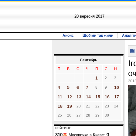
20 вересня 2017
Анонс
Щоб ми так жили
Аналіт
Сентябрь
І
П
В
С
Ч
П
С
Н
о
1
2
3
2013
4
5
6
7
10
8
9
11
12
13
14
15
16
17
18
19
20
21
22
23
24
25
26
27
28
29
30
РЕЙТИНГ
310
Москвичка в Киеве: Я