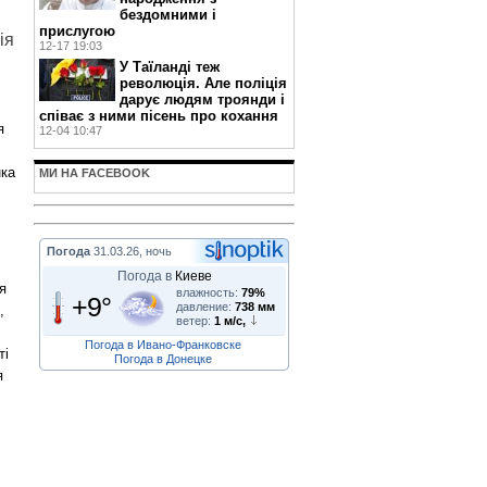
бездомними і
прислугою
ія
12-17 19:03
У Таїланді теж
революція. Але поліція
дарує людям троянди і
співає з ними пісень про кохання
я
12-04 10:47
нка
МИ НА FACEBOOK
Погода
31.03.26, ночь
Погода в
Киеве
я
влажность:
79%
+9°
давление:
738 мм
,
ветер:
1 м/с,
Погода в Ивано-Франковске
ті
Погода в Донецке
я