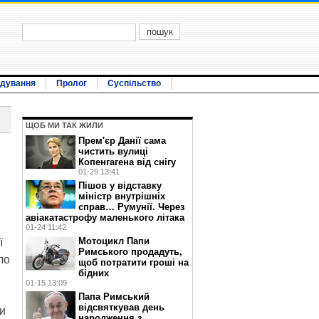
ідування
Пролог
Суспільство
ЩОБ МИ ТАК ЖИЛИ
Прем'єр Данії сама
чистить вулиці
Копенгагена від снігу
01-29 13:41
Пішов у відставку
міністр внутрішніх
справ… Румунії. Через
авіакатастрофу маленького літака
01-24 11:42
Мотоцикл Папи
ї
Римського продадуть,
ло
щоб потратити гроші на
бідних
01-15 13:09
Папа Римський
відсвяткував день
ви
народження з