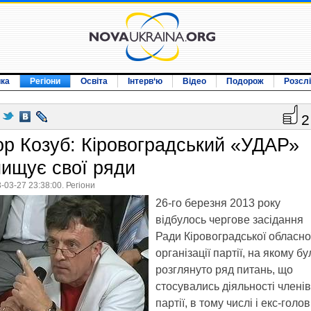
ика
Регіони
Освіта
Інтерв‘ю
Відео
Подорож
Розсл
2
гор Козуб: Кіровоградський «УДАР»
чищує свої ряди
-03-27 23:38:00. Регіони
26-го березня 2013 року
відбулось чергове засідання
Ради Кіровоградської обласно
організації партії, на якому бу
розглянуто ряд питань, що
стосувались діяльності членів
партії, в тому числі і екс-голо