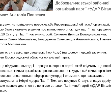
Добровеличківської районної
організації партії «УДАР Вітал
чка» Анатолія Павленка.
дсумку, як повідомляє прес-служба Кіровоградської обласної організації,
ою було ухвалено рішення про виключення зі складу партії, за порушенн
3.10 Статуту Партії, наступних осіб: Сінченко Дмитра Володимировича,
ченко Олени Миколаївни, Бондаренка Олександра Анатолійовича, Павле
толія Микитовича.
нтує ситуацію, що склалась, Ігор Козуб (
на фото
), перший заступник
ви Кіровоградської обласної організації партії:
що відбулось сьогодні – процес очищення партії, який свідчить, що парті
шається живим організмом, розвивається і, як будь–який живий організм
нюється, оновлюється, відторгає чужорідні елементи, що намагались
зитувати на іміджі лідера Партії. Тим, хто порушує Статут, знищує здобу
ою працею досягнення, не місце в лавах Політичної партії «УДАР Віталі
чка».