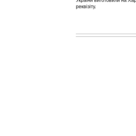
України виготовили на Хар
реквізіту.