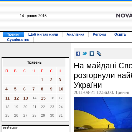
14 травня 2015
Тренінг
Щоб ми так жили
Аналітика
Регіони
Освіта
Суспільство
Травень
На майдані Сво
П
В
С
Ч
П
С
Н
розгорнули най
1
2
3
України
4
5
6
7
8
9
10
2011-08-21 12:56:00. Тренінг
11
12
13
15
14
16
17
18
19
20
21
22
23
24
25
26
27
28
29
30
31
РЕЙТИНГ