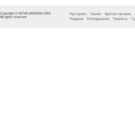
Copyright © NOVA UKRAINA.ORG
Про проект
Тренінг
Щоб ми так жили
All rights reserved.
Подорож
Розслідування
Творчість
Су