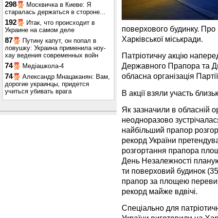
298
Москвичка в Киеве: Я
старалась держаться в стороне...
192
Итак, что происходит в
поверхового будинку. Про
Украине на самом деле
Харківської міськради.
87
Путину капут, он попал в
ловушку: Украина применила ноу-
Патріотичну акцію напере
хау ведения современных войн
Державного Прапора та Дн
74
Медіашкола-4
обласна організація Партії
74
Александр Мнацаканян: Вам,
дорогие украинцы, придется
учиться убивать врага
В акції взяли участь близьк
Як зазначили в обласній ор
неодноразово зустрічалася
найбільший прапор розгорн
рекорд України претендув
розгортання прапора площе
День Незалежності планую
ти поверховий будинок (35
прапор за площею переви
рекорд майже вдвічі.
Спеціально для патріотич