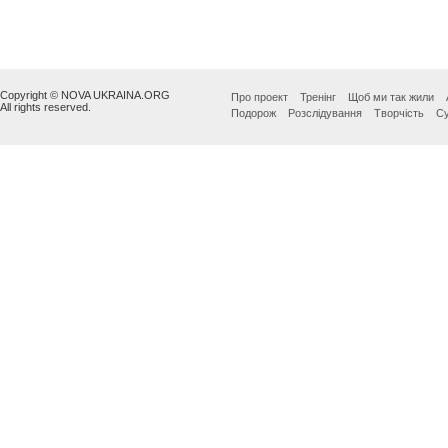
Copyright © NOVA UKRAINA.ORG
Про проект
Тренінг
Щоб ми так жили
All rights reserved.
Подорож
Розслідування
Творчість
Су