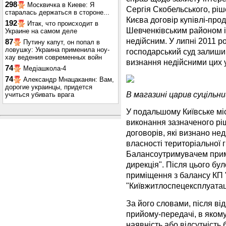
298
Москвичка в Киеве: Я
Сергія Скобельського, ріш
старалась держаться в стороне...
Києва договір купівлі-про
192
Итак, что происходит в
Шевченківським районом і
Украине на самом деле
недійсним. У липні 2011 р
87
Путину капут, он попал в
ловушку: Украина применила ноу-
господарський суд залишив
хау ведения современных войн
визнання недійсними цих у
74
Медіашкола-4
74
Александр Мнацаканян: Вам,
дорогие украинцы, придется
В магазині царив суцільн
учиться убивать врага
У подальшому Київське міс
виконання зазначеного рі
договорів, які визнано не
власності територіальної 
Балансоутримувачем прим
дирекція". Після цього бу
приміщення з балансу КП 
"Київжитлоспецексплуатац
За його словами, після ві
прийому-передачі, в яком
наявність або відсутність