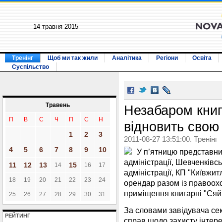
14 травня 2015
Тренінг
Щоб ми так жили
Аналітика
Регіони
Освіта
Суспільство
Травень
Незабаром книг
П
В
С
Ч
П
С
Н
відновить свою
1
2
3
2011-08-27 13:51:00. Тренінг
4
5
6
7
8
9
10
У п’ятницю представник
адміністрації, Шевченківсь
11
12
13
15
14
16
17
адміністрації, КП "Київжи
18
19
20
21
22
23
24
орендар разом із правоо
приміщення книгарні "Сяй
25
26
27
28
29
30
31
За словами завідувача сек
РЕЙТИНГ
справ щодо захисту інтере