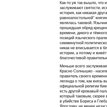
Как-то уж так вышло, что
заслуживают святости, исх
история, как никакая друг
равноапостольной" княгин
являлась таковой. Язычни
прошедшая обряд крещени
времени, дикого и тёмного
позиций языческого прагм
сиюминутной политической
никак не вписывается в б
истории, а потому и живёт
благочестивой правительн
Меньше всего заслуживае
Красно Солнышко - насиль
правитель своего времен
легенда о том, как князь 
официальной религии Киев
есть другой кровавый пал
который таковым, скорее в
в убийстве Бориса и Глеб
Ярославу, не менее неза