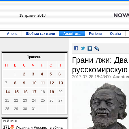
19 травня 2018
Анонс
Щоб ми так жили
Аналітика
Регіони
Освіта
Травень
Грани лжи: Два
П
В
С
Ч
П
С
Н
русскомирскую 
2
3
4
5
6
1
2017-07-28 18:43:00. Аналіти
8
9
10
11
12
13
7
14
15
16
17
19
18
20
21
22
23
24
25
26
27
28
29
30
31
РЕЙТИНГ
371
Украина и Россия: Глубина