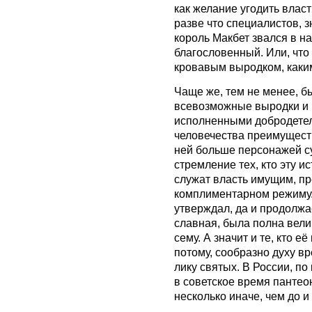
как желание угодить власт
разве что специалистов, з
король Макбет звался в на
благословенный. Или, что
кровавым выродком, каки
Чаще же, тем не менее, бы
всевозможные выродки и 
исполненными добродетеле
человечества преимуществ
ней больше персонажей су
стремление тех, кто эту и
служат власть имущим, п
комплиментарном режиму.
утверждал, да и продолжа
славная, была полна вели
сему. А значит и те, кто е
потому, сообразно духу в
лику святых. В России, по
в советское время пантео
несколько иначе, чем до и