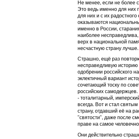
Не менее, если не более 
Это ведь именно для них 
для них и с их радостног
оказываются национальны
именно в России, старания
наиболее несправедлива, 
верх в национальной памят
несчастную страну лучше.
Страшно, ещё раз повторю,
несправедливую историю 
одобрении российского н
эклектичный вариант исто
сочетающий тоску по сов
российских самодержцев. И
- тоталитарный, имперский
всегда. Вот и стал святы
страну, отдавший её на ра
"святости", даже после см
праве на самое человечно
Они действительно страшн