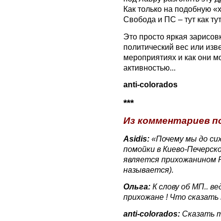
Как только на подобную «
Свобода и ПС – тут как ту
Это просто яркая зарисовк
политический вес или изв
мероприятиях и как они м
активностью...
anti-colorados
***
Из комментариев п
Asidis:
«Почему мы до си
помойки в Киево-Печерск
является прихожанином 
называется).
Ольга:
К слову об МП.. в
прихожане ! Что сказать 
anti-colorados:
Сказать т