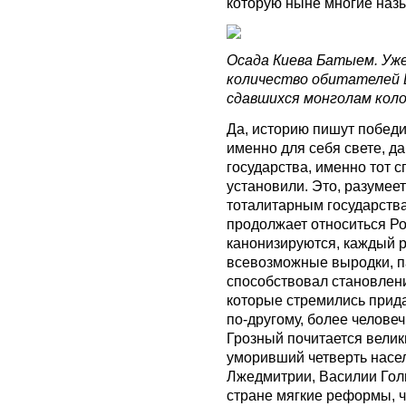
которую ныне многие наз
Осада Киева Батыем. Уже
количество обитателей 
сдавшихся монголам колон
Да, историю пишут победи
именно для себя свете, д
государства, именно тот 
установили. Это, разумеет
тоталитарным государства
продолжает относиться Ро
канонизируются, каждый р
всевозможные выродки, па
способствовал становлени
которые стремились прида
по-другому, более челове
Грозный почитается велики
уморивший четверть насел
Лжедмитрии, Василии Голи
стране мягкие реформы, ч