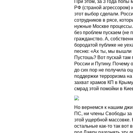
При этом, за 3 года попы 
РФ (страной агрессором) и
этот выбор сделали. Росс
сотрудников в рясе, кото
нужные Москве процессы. 
без проблем пускаем (не 
гражданство. А, собствен
бородатой публике не уех
песню: «Ах ты, мы вышли 
Пустошь? Вот пускай там 
России и Путину. Почему 
до сих пор не получила оц
поддержки терроризма на
захват храмов КП в Крым
смрад этой помойки в Ки
Но вернемся к нашим джиг
ПС, ни члены Свободы за 
этой ущербной массовке. К
остальные как-то так вот
под Лавру разгонять эту д