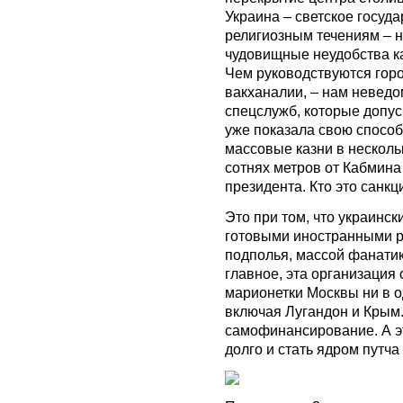
Украина – светское госуда
религиозным течениям – н
чудовищные неудобства ка
Чем руководствуются горо
вакханалии, – нам неведо
спецслужб, которые допус
уже показала свою спосо
массовые казни в несколь
сотнях метров от Кабмина
президента. Кто это санкц
Это при том, что украин
готовыми иностранными р
подполья, массой фанати
главное, эта организация 
марионетки Москвы ни в о
включая Лугандон и Крым
самофинансирование. А это
долго и стать ядром путч