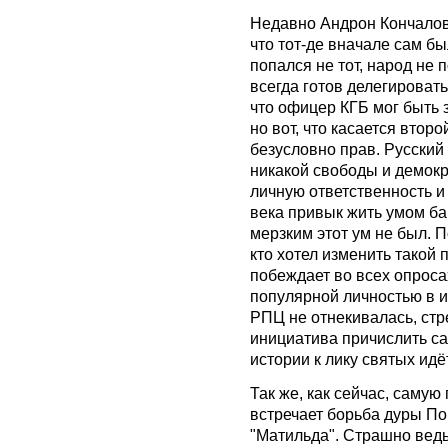
Недавно Андрон Кончаловс
что тот-де вначале сам бы
попался не тот, народ не
всегда готов делегироват
что офицер КГБ мог быть 
но вот, что касается втор
безусловно прав. Русский
никакой свободы и демокр
личную ответственность и
века привык жить умом б
мерзким этот ум не был. 
кто хотел изменить такой
побеждает во всех опроса
популярной личностью в и
РПЦ не отнекивалась, стр
инициатива причислить са
истории к лику святых идё
Так же, как сейчас, саму
встречает борьба дуры П
"Матильда". Страшно ведь