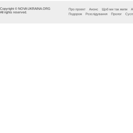
Copyright © NOVA UKRAINA.ORG
Про проект
Анонс
Щоб ми так жили
А
All rights reserved.
Подорож
Розслідування
Пролог
Сусп