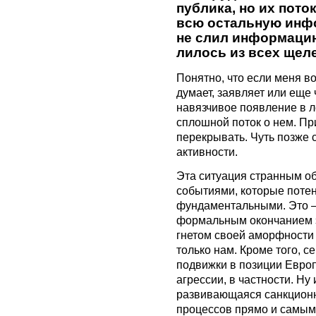
публика, но их пот
всю остальную инф
не слил информацию
лилось из всех щел
Понятно, что если меня во
думает, заявляет или еще 
навязчивое появление в л
сплошной поток о нем. Пр
перекрывать. Чуть позже 
активности.
Эта ситуация странным о
событиями, которые поте
фундаментальными. Это – 
формальным окончанием э
гнетом своей аморфности 
только нам. Кроме того, с
подвижки в позиции Евро
агрессии, в частности. Ну
развивающаяся санкционн
процессов прямо и самым