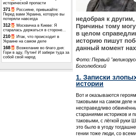
исторической пропасти
371
Россияне, привыкайте:
Перед вами Украина, которую вы
недобрая к другим,
потеряли навсегда
312
Причины тому могу
Москвичка в Киеве: Я
старалась держаться в стороне...
в целом справедлив
210
Итак, что происходит в
историю пишут побе
Украине на самом деле
данный момент нах
168
Возжелание во благо дня:
Гори в аду, Путин! И забери туда за
собой свой народ
Фото: Первый "великорусс
Боголюбский
1. Записки злопы
истории
Вот и оказываются героям
таковыми на самом деле ни
несправедливо обвинённы
стараниями историков и п
таковыми, с лёгкой руки 
это было в угоду тогдашн
гении тоже люди, со всем