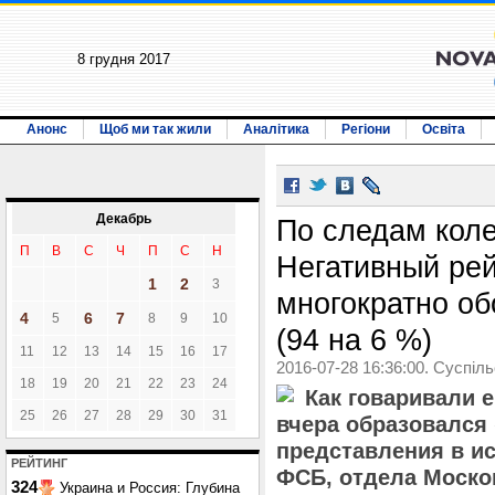
8 грудня 2017
Анонс
Щоб ми так жили
Аналітика
Регіони
Освіта
Декабрь
По следам кол
П
В
С
Ч
П
С
Н
Негативный ре
1
2
3
многократно об
4
6
7
5
8
9
10
(94 на 6 %)
11
12
13
14
15
16
17
2016-07-28 16:36:00. Суспіл
18
19
20
21
22
23
24
Как говаривали 
25
26
27
28
29
30
31
вчера образовался
представления в и
РЕЙТИНГ
ФСБ, отдела Москов
324
Украина и Россия: Глубина