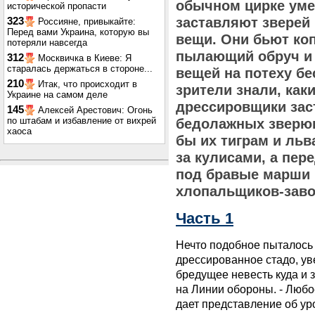
обычном цирке ум
исторической пропасти
заставляют зверей
323
Россияне, привыкайте:
Перед вами Украина, которую вы
вещи. Они бьют коп
потеряли навсегда
пылающий обруч и
312
Москвичка в Киеве: Я
старалась держаться в стороне...
вещей на потеху бе
210
Итак, что происходит в
зрители знали, ка
Украине на самом деле
дрессировщики зас
145
Алексей Арестович: Огонь
по штабам и избавление от вихрей
бедолажных зверюг,
хаоса
бы их тиграм и льв
за кулисами, а пер
под бравые марши
хлопальщиков-заво
Часть 1
Нечто подобное пыталось
дрессированное стадо, у
бредущее невесть куда и з
на Линии обороны. - Любо
дает представление об ур