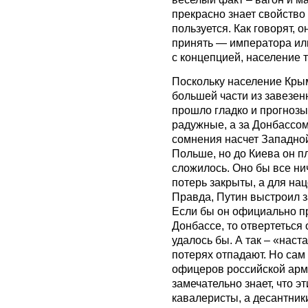
прекрасно знает свойство
пользуется. Как говорят, 
принять — императора ил
с концепцией, население тр
Поскольку население Крым
большей части из завезенн
прошло гладко и прогнозы
радужные, а за Донбассо
сомнения насчет Западно
Польше, но до Киева он п
сложилось. Оно бы все ни
потерь закрыты, а для на
Правда, Путин выстроил з
Если бы он официально пр
Донбассе, то отвертеться 
удалось бы. А так – «нас
потерях отпадают. Но сам 
офицеров российской арми
замечательно знает, что э
кавалеристы, а десантник