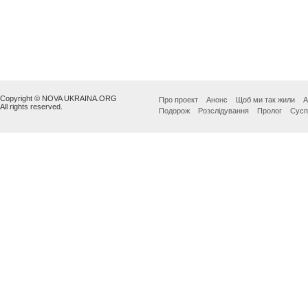
Copyright © NOVA UKRAINA.ORG
Про проект
Анонс
Щоб ми так жили
А
All rights reserved.
Подорож
Розслідування
Пролог
Сусп