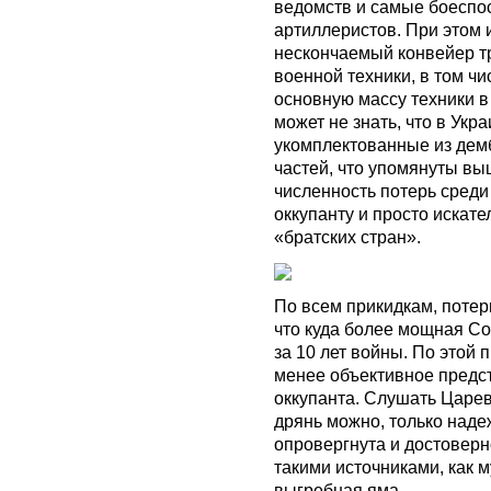
ведомств и самые боеспос
артиллеристов. При этом 
нескончаемый конвейер тр
военной техники, в том чи
основную массу техники в
может не знать, что в Ук
укомплектованные из демб
частей, что упомянуты вы
численность потерь среди
оккупанту и просто искат
«братских стран».
По всем прикидкам, потер
что куда более мощная С
за 10 лет войны. По этой
менее объективное предс
оккупанта. Слушать Царе
дрянь можно, только наде
опровергнута и достоверн
такими источниками, как 
выгребная яма.