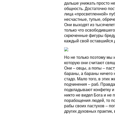
дальше унижать просто не
общность. Достаточно пос
лица «просветленной» публ
несчастные, тупые, обреч
Они выходят из тысячелет
только что освободившего
скрюченные фигуры бредут
каждый свой оставшийся 
Но не только поэтому мы и
которую они считают свяще
Они – овцы, а попы – паст
бараны, а бараны ничего н
стадо. Мало того, в этих 
подчинения – раб. Правда
подкладывают конфетку и 
никто не видел Бога и не 
порабощения людей, то по
рабы своих пастухов – по
других духовных практик,