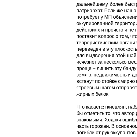
дальнейшему, более быст
патриархат. Если же наша
потребует у МП объяснени
оккупированной территори
действиях и прочего и не 
поставит вопрос о том, ч
террористическим организ
переведен в эту плоскост
для выдворения этой шайк
исчезнет за несколько ме
проще – лишить эту банду 
землю, недвижимость и до
встанут по стойке смирно 
строевым шагом отправятс
жирных белок.
Что касается киевлян, на
бы отметить то, что автор
знакомыми. Ходоки ошибл
часть горожан. В основно
погибли от рук оккупантов