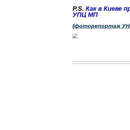
P.S.
Как в Киеве 
УПЦ МП
(
фоторепортаж УН