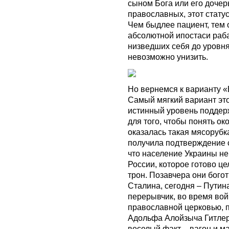
сыном Бога или его дочер
православных, этот стату
Чем быдлее пациент, тем 
абсолютной ипостаси раб
низведших себя до уровня
невозможно унизить.
Но вернемся к варианту 
Самый мягкий вариант эт
истинный уровень поддер
для того, чтобы понять ок
оказалась такая мясорубк
получила подтверждение 
что население Украины не
России, которое готово це
трон. Позавчера они бого
Сталина, сегодня – Путина
перерывчик, во время войн
православной церковью, п
Адольфа Алойзыча Гитлер
веселый факт – вагон и м