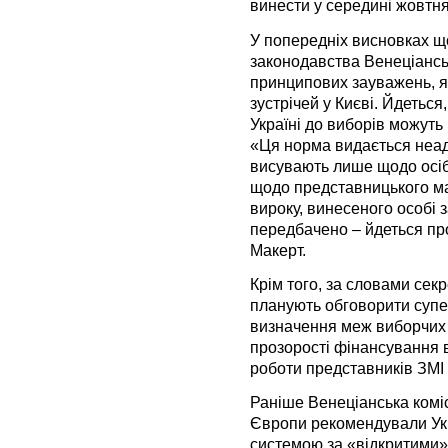
винести у середині жовтня
У попередніх висновках щ
законодавства Венеціансь
принципових зауважень, як
зустрічей у Києві. Йдеться,
Україні до виборів можуть 
«Ця норма видається неад
висувають лише щодо осіб,
щодо представницького ма
вироку, винесеного особі з
передбачено – йдеться про
Макерт.
Крім того, за словами секр
планують обговорити супер
визначення меж виборчих о
прозорості фінансування в
роботи представників ЗМІ
Раніше Венеціанська комі
Європи рекомендували Укр
системою за «відкритими»