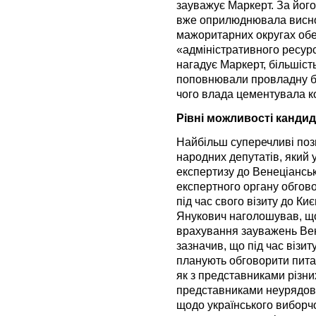
зауважує Маркерт. За його
вже оприлюднювала виснов
мажоритарних округах об
«адміністративного ресурс
нагадує Маркерт, більшіст
поповнювали провладну біл
чого влада цементувала к
Рівні можливості кандид
Найбільш суперечливі пози
народних депутатів, який 
експертизу до Венеціанськ
експертного органу обгов
під час свого візиту до К
Янукович наголошував, що
врахування зауважень Вен
зазначив, що під час візит
планують обговорити пита
як з представниками різних
представниками неурядови
щодо українського виборчо