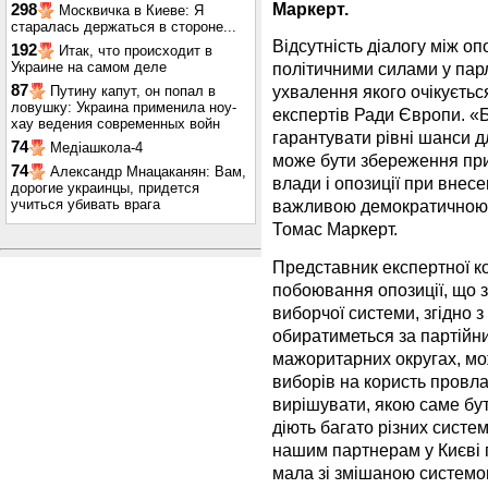
Маркерт.
298
Москвичка в Киеве: Я
старалась держаться в стороне...
Відсутність діалогу між о
192
Итак, что происходит в
Украине на самом деле
політичними силами у пар
87
ухвалення якого очікуєтьс
Путину капут, он попал в
ловушку: Украина применила ноу-
експертів Ради Європи. «
хау ведения современных войн
гарантувати рівні шанси д
74
Медіашкола-4
може бути збереження при 
74
Александр Мнацаканян: Вам,
влади і опозиції при внес
дорогие украинцы, придется
учиться убивать врага
важливою демократичною т
Томас Маркерт.
Представник експертної ко
побоювання опозиції, що 
виборчої системи, згідно 
обиратиметься за партійн
мажоритарних округах, мо
виборів на користь провла
вирішувати, якою саме бут
діють багато різних систе
нашим партнерам у Києві п
мала зі змішаною системою