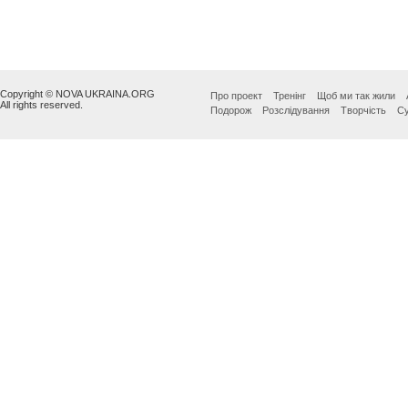
Copyright © NOVA UKRAINA.ORG
Про проект
Тренінг
Щоб ми так жили
All rights reserved.
Подорож
Розслідування
Творчість
Су