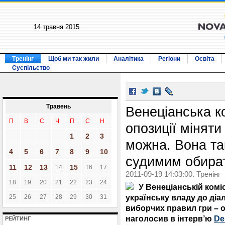
14 травня 2015
Тренінг
Щоб ми так жили
Аналітика
Регіони
Освіта
Суспільство
Травень
Венеціанська ко
П
В
С
Ч
П
С
Н
опозиції міняти
1
2
3
можна. Вона та
4
5
6
7
8
9
10
судимим обира
11
12
13
15
14
16
17
2011-09-19 14:03:00. Тренінг
18
19
20
21
22
23
24
У Венеціанській комі
українську владу до діа
25
26
27
28
29
30
31
виборчих правил гри – 
наголосив в інтерв’ю
De
РЕЙТИНГ