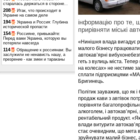
старалась держаться в стороне...
208
Итак, что происходит в
Украине на самом деле
інформацію про те, 
194
Украина и Россия: Глубина
исторической пропасти
прирівняти міські ав
154
Россияне, привыкайте:
Перед вами Украина, которую вы
«Нинішня влада вигадує р
потеряли навсегда
малого бізнесу працювати
114
Обращение к россиянам: Вы
автокав’ярні вибухонебезп
заслужили не ненависть нашу, а
презрение - как змеи и тараканы
геть з вулиць міста. Тепер
на колесах» не нестиме за
сплати підприємцями «МАФо
Бригинець.
Політик зауважив, що як і 
продаж кави з автівок пот
порівняти багатопрофільні
алкоголем, і автокав’ярні
рентабельний продукт. «Я
влади витурити автокав’яр
стає очевидним, що мета 
зруйнувати малий бізнес,