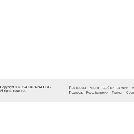
Copyright © NOVA UKRAINA.ORG
Про проект
Анонс
Щоб ми так жили
А
All rights reserved.
Подорож
Розслідування
Пролог
Сусп