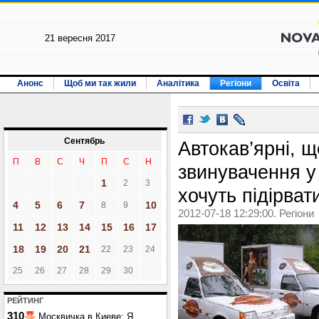
21 вересня 2017
Анонс
Щоб ми так жили
Аналітика
Регіони
Освіта
Сентябрь
Автокав’ярні, 
П
В
С
Ч
П
С
Н
звинувачення у
1
2
3
хочуть підірва
4
5
6
7
10
8
9
2012-07-18 12:29:00. Регіони
11
12
13
14
15
16
17
18
19
20
21
22
23
24
25
26
27
28
29
30
РЕЙТИНГ
310
Москвичка в Киеве: Я