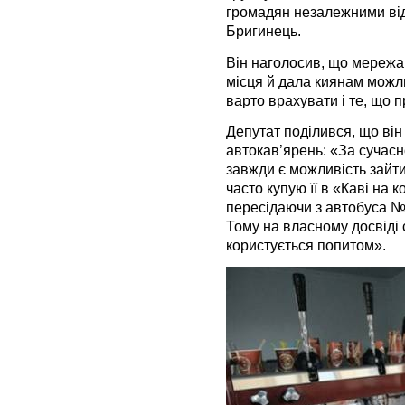
громадян незалежними від 
Бригинець.
Він наголосив, що мережа
місця й дала киянам можли
варто врахувати і те, що п
Депутат поділився, що він
автокав’ярень: «За сучасно
завжди є можливість зайти
часто купую її в «Каві на 
пересідаючи з автобуса № 
Тому на власному досвіді 
користується попитом».