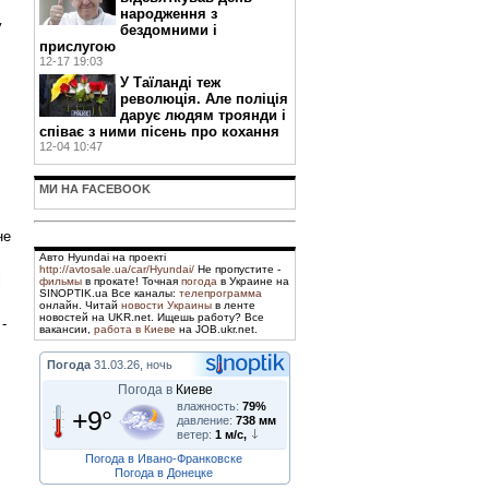
народження з
у
бездомними і
прислугою
12-17 19:03
У Таїланді теж
революція. Але поліція
дарує людям троянди і
співає з ними пісень про кохання
12-04 10:47
МИ НА FACEBOOK
не
Авто Hyundai на проекті
http://avtosale.ua/car/Hyundai/
Не пропустите -
і
фильмы
в прокате! Точная
погода
в Украине на
SINOPTIK.ua Все каналы:
телепрограмма
онлайн. Читай
новости Украины
в ленте
новостей на UKR.net. Ищешь работу? Все
-
вакансии,
работа в Киеве
на JOB.ukr.net.
Погода
31.03.26, ночь
Погода в
Киеве
влажность:
79%
+9°
давление:
738 мм
ветер:
1 м/с,
Погода в Ивано-Франковске
Погода в Донецке