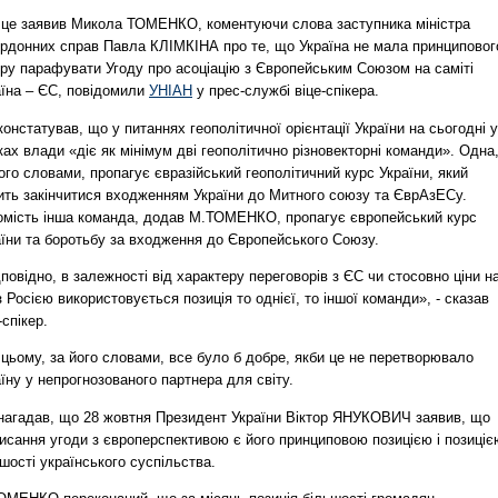
 це заявив Микола ТОМЕНКО, коментуючи слова заступника міністра
ордонних справ Павла КЛІМКІНА про те, що Україна не мала принциповог
іру парафувати Угоду про асоціацію з Європейським Союзом на саміті
аїна – ЄС, повідомили
УНІАН
у прес-службі віце-спікера.
констатував, що у питаннях геополітичної орієнтації України на сьогодні у
ах влади «діє як мінімум дві геополітично різновекторні команди». Одна
ого словами, пропагує євразійський геополітичний курс України, який
ить закінчитися входженням України до Митного союзу та ЄврАзЕСу.
омість інша команда, додав М.ТОМЕНКО, пропагує європейський курс
аїни та боротьбу за входження до Європейського Союзу.
повідно, в залежності від характеру переговорів з ЄС чи стосовно ціни н
з Росією використовується позиція то однієї, то іншої команди», - сказав
-спікер.
цьому, за його словами, все було б добре, якби це не перетворювало
їну у непрогнозованого партнера для світу.
 нагадав, що 28 жовтня Президент України Віктор ЯНУКОВИЧ заявив, що
исання угоди з європерспективою є його принциповою позицією і позиціє
шості українського суспільства.