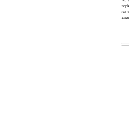
М.Т
зорі
заг
зак