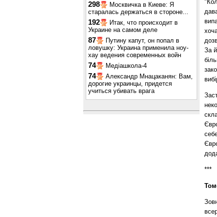
"Ко
298
Москвичка в Киеве: Я
дава
старалась держаться в стороне...
випа
192
Итак, что происходит в
Украине на самом деле
хоча
87
доз
Путину капут, он попал в
ловушку: Украина применила ноу-
За й
хау ведения современных войн
біль
74
Медіашкола-4
зако
74
Александр Мнацаканян: Вам,
вибі
дорогие украинцы, придется
учиться убивать врага
Зас
нек
скл
Євр
себе
Євро
дода
***
Том
Зов
все