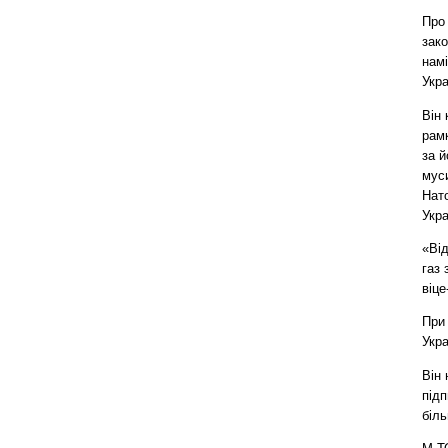
Про
зак
нам
Укр
Він 
рамк
за й
мус
Нат
Укр
«Від
газ 
віце
При 
Укра
Він
підп
біль