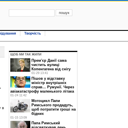
лідування
Творчість
ЩОБ МИ ТАК ЖИЛИ
Прем'єр Данії сама
чистить вулиці
Копенгагена від снігу
01-29 13:41
Пішов у відставку
міністр внутрішніх
,
справ… Румунії. Через
авіакатастрофу маленького літака
01-24 11:42
Мотоцикл Папи
Римського продадуть,
у в
щоб потратити гроші на
бідних
01-15 13:09
Папа Римський
відсвяткував день