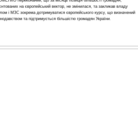
ОМЕНКО переконаний, що за місяць позиція більшості громадян,
єнтованих на європейський вектор, не змінилася, та закликав владу
алом і МЗС зокрема дотримуватися європейського курсу, що визначений
онодавством та підтримується більшістю громадян України.