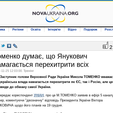
ика
Регіони
Освіта
Інтерв‘ю
Відео
Подорож
Розс
2
оменко думає, що Янукович
амагається перехитрити всіх
-11-25 12:03:00. Тренінг
Заступник голови Верховної Ради України Микола ТОМЕНКО вважає
українська влада намагається перехитрити як ЄС, так і Росію, але це
зведе до обману самої України.
передає кореспондент
УНІАН
, про це М.ТОМЕНКО заявив в ефірі 5 канал
ер, коментуючи "двозначну" відповідь Президента України Віктора
КОВИЧА щодо його планів на 19 грудня.