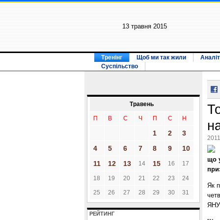
13 травня 2015
Тренінг
Щоб ми так жили
Аналіт
Суспільство
Травень
Т
П
В
С
Ч
П
С
Н
н
1
2
3
2011
4
5
6
7
8
9
10
що 
11
12
13
15
14
16
17
при
18
19
20
21
22
23
24
Як 
25
26
27
28
29
30
31
четв
ЯНУ
РЕЙТИНГ