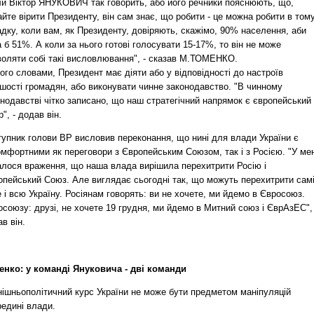
ли Віктор ЯНУКОВИЧ так говорить, або його речники пояснюють, що,
йте вірити Президенту, він сам знає, що робити - це можна робити в том
дку, коли вам, як Президенту, довіряють, скажімо, 90% населення, аби
 б 51%. А коли за нього готові голосувати 15-17%, то він не може
воляти собі такі висловлювання", - сказав М.ТОМЕНКО.
ого словами, Президент має діяти або у відповідності до настроїв
шості громадян, або виконувати чинне законодавство. "В чинному
нодавстві чітко записано, що наш стратегічний напрямок є європейський
р", - додав він.
тупник голови ВР висловив переконання, що нині для влади України є
омфортними як переговори з Європейським Союзом, так і з Росією. "У ме
алося враження, що наша влада вирішила перехитрити Росію і
опейський Союз. Але виглядає сьогодні так, що можуть перехитрити сам
 і всю Україну. Росіянам говорять: ви не хочете, ми йдемо в Євросоюз.
союзу: друзі, не хочете 19 грудня, ми йдемо в Митний союз і ЄврАзЕС", 
в він.
енко: у команді Януковича - дві команди
нішньополітичний курс України не може бути предметом маніпуляцій
редині влади.