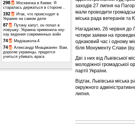
298
Москвичка в Киеве: Я
заходів 27 липня на Пагор
старалась держаться в стороне...
мали проводити громадська
192
Итак, что происходит в
міська рада ветеранів та К
Украине на самом деле
87
Путину капут, он попал в
Нагадаємо, 26 червня до Л
ловушку: Украина применила ноу-
хау ведения современных войн
чотири заявки на проведен
74
однаковий час і одному міс
Медіашкола-4
біля Монументу Слави (вул
74
Александр Мнацаканян: Вам,
дорогие украинцы, придется
учиться убивать врага
Дві з них від Львівської мі
молодіжної громадської орг
партії України.
Відтак, Львівська міська р
окружного адміністративно
липня.