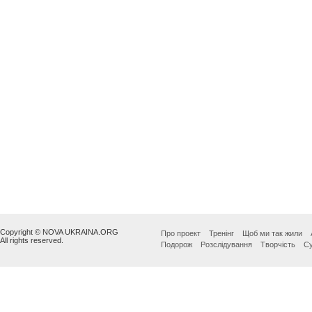
Copyright © NOVA UKRAINA.ORG
Про проект
Тренінг
Щоб ми так жили
All rights reserved.
Подорож
Розслідування
Творчість
Су