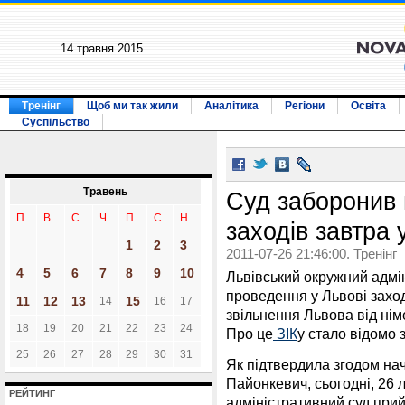
14 травня 2015
Тренінг
Щоб ми так жили
Аналітика
Регіони
Освіта
Суспільство
Травень
Суд заборонив 
П
В
С
Ч
П
С
Н
заходів завтра 
1
2
3
2011-07-26 21:46:00. Тренінг
4
5
6
7
8
9
10
Львівський окружний адмі
проведення у Львові заход
11
12
13
15
14
16
17
звільнення Львова від ні
18
19
20
21
22
23
24
Про це
ЗІК
у стало відомо 
25
26
27
28
29
30
31
Як підтвердила згодом на
Пайонкевич, сьогодні, 26 
РЕЙТИНГ
адміністративний суд при