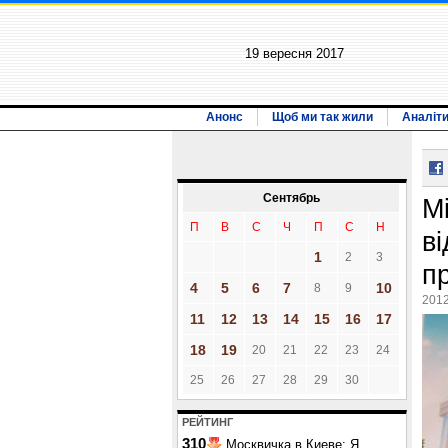
19 вересня 2017
Анонс
Щоб ми так жили
Аналіт
Сентябрь
М
П
В
С
Ч
П
С
Н
в
1
2
3
п
4
5
6
7
10
8
9
2012
11
12
13
14
15
16
17
18
19
20
21
22
23
24
25
26
27
28
29
30
РЕЙТИНГ
310
Москвичка в Киеве: Я