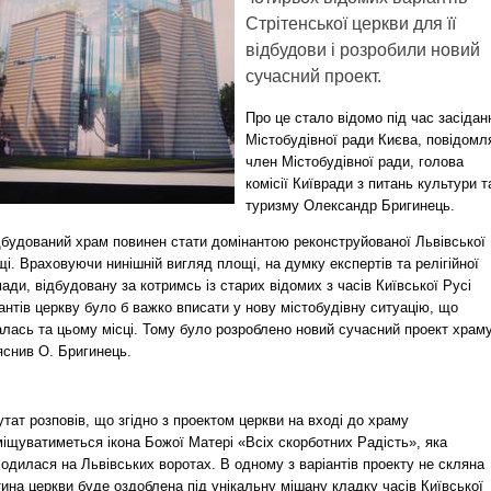
Стрітенської церкви для її
відбудови і розробили новий
сучасний проект.
Про це стало відомо під час засідан
Містобудівної ради Києва, повідомл
член Містобудівної ради, голова
комісії Київради з питань культури т
туризму Олександр Бригинець.
дбудований храм повинен стати домінантою реконструйованої Львівської
і. Враховуючи нинішній вигляд площі, на думку експертів та релігійної
ади, відбудовану за котримсь із старих відомих з часів Київської Русі
антів церкву було б важко вписати у нову містобудівну ситуацію, що
лась та цьому місці. Тому було розроблено новий сучасний проект храм
яснив О. Бригинець.
тат розповів, що згідно з проектом церкви на вході до храму
іщуватиметься ікона Божої Матері «Всіх скорботних Радість», яка
одилася на Львівських воротах. В одному з варіантів проекту не скляна
ина церкви буде оздоблена під унікальну мішану кладку часів Київської