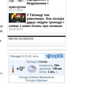
бездомними і
прислугою
12-17 19:03
У Таїланді теж
революція. Але поліція
дарує людям троянди і
співає з ними пісень про кохання
ня
12-04 10:47
яє
МИ НА FACEBOOK
а
Погода
31.03.26, ночь
Погода в
Киеве
влажность:
79%
+9°
давление:
738 мм
ветер:
1 м/с,
у»,
Погода в Ивано-Франковске
Погода в Донецке