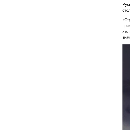
Русі
стол
«Стр
прих
хто
знач