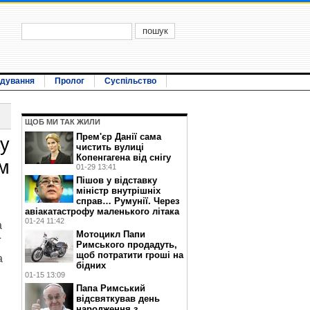
ідування
Пролог
Суспільство
ЩОБ МИ ТАК ЖИЛИ
Прем'єр Данії сама
ву
чистить вулиці
Копенгагена від снігу
им
01-29 13:41
Пішов у відставку
міністр внутрішніх
справ… Румунії. Через
авіакатастрофу маленького літака
01-24 11:42
а
Мотоцикл Папи
ї
Римського продадуть,
щоб потратити гроші на
а
бідних
01-15 13:09
Папа Римський
відсвяткував день
народження з