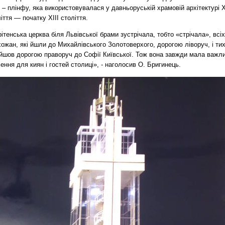
 – плінфу, яка використовувалася у давньоруській храмовій архітектурі 
іття — початку ХІІІ століття.
ітенська церква біля Львівської брами зустрічала, тобто «стрічала», всіх
ожан, які йшли до Михайлівського Золотоверхого, дорогою ліворуч, і тих
 йшов дорогою праворуч до Софії Київської. Тож вона завжди мала важл
ення для киян і гостей столиці», - наголосив О. Бригинець.