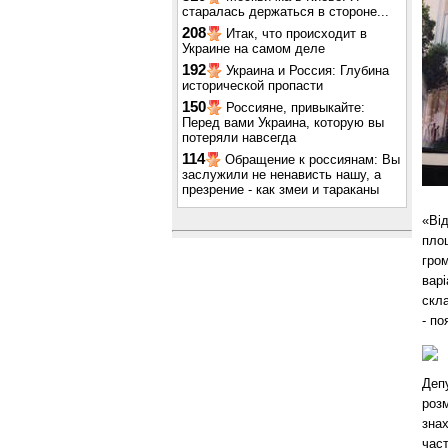
старалась держаться в стороне...
208
Итак, что происходит в
Украине на самом деле
192
Украина и Россия: Глубина
исторической пропасти
150
Россияне, привыкайте:
Перед вами Украина, которую вы
потеряли навсегда
114
Обращение к россиянам: Вы
заслужили не ненависть нашу, а
презрение - как змеи и тараканы
«Ві
площ
гром
варі
скла
- по
Депу
розм
знах
част