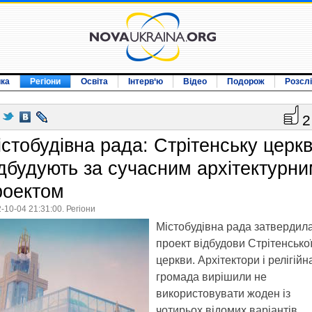
ика
Регіони
Освіта
Інтерв‘ю
Відео
Подорож
Розсл
2
істобудівна рада: Стрітенську церк
ідбудують за сучасним архітектурн
роектом
-10-04 21:31:00. Регіони
Містобудівна рада затвердил
проект відбудови Стрітенсько
церкви. Архітектори і релігійн
громада вирішили не
використовувати жоден із
чотирьох відомих варіантів