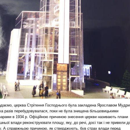
адаємо, церква Стрітення Господнього була закладена Ярославом Мудри
ька разів перебудовувалася, поки не була знищена більшовицькими
варами в 1934 р. Офіційною причиною знесення церкви називають плани
шньої влади реконструювати площу, яку, до речі, досі так і не привели д
у. А справжньою причиною, як стверджують, був страх влади перед