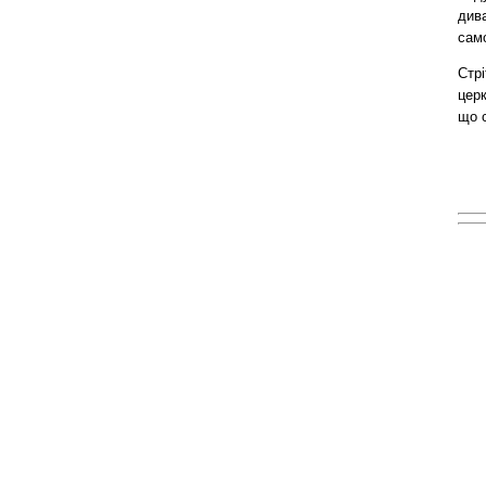
дива
сам
Стрі
церк
що с