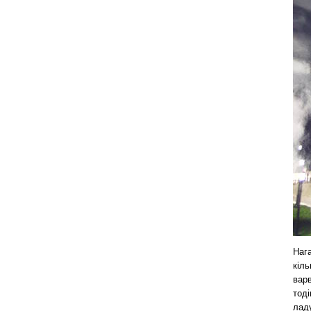
Наг
кіл
вар
тоді
лад