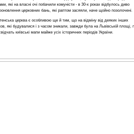
ми, які на власні очі побачили комуністи - в 30-х роках відбулось диво
ооновлення церковних бань, які раптом засяяли, наче щойно позолочені.
тенська церква є особливою ще й тим, що на відміну від деяких інших
ов, які будувалися і з часом зникали, завжди була на Львівській площі, 
відчать київські мапи майже усіх історичних періодів України.