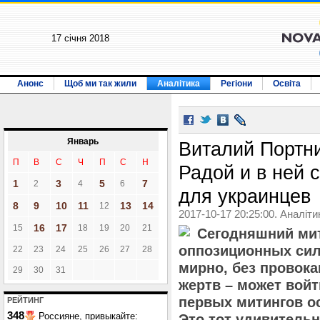
17 січня 2018
Анонс
Щоб ми так жили
Аналітика
Регіони
Освіта
Январь
Виталий Портни
П
В
С
Ч
П
С
Н
Радой и в ней 
1
3
5
7
2
4
6
для украинцев
8
9
10
11
13
14
12
2017-10-17 20:25:00. Аналіти
16
17
15
18
19
20
21
Сегодняшний мит
оппозиционных сил
22
23
24
25
26
27
28
мирно, без провока
29
30
31
жертв – может войт
первых митингов о
РЕЙТИНГ
348
Россияне, привыкайте:
Это тот удивительн