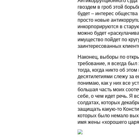
Антикоррупционного суда
гвоздем в гроб этой борьб
будет – интерес общества 
просто новые антикорруп
инкорпорируются в старую
можно будет «раскулачиват
имущество пойдет по круг
заинтересованных клиент
Наконец, выборы по откр
требование, я всегда был
тогда, когда никто об этом
десятилетиями слежу за е
понимаю, как у них все ус
большая часть моих сооте
себе, о чем идет речь. Я 
солдатах, которых декаб
защищать какую-то Консти
которых было немало выхо
имя жены «хорошего царя