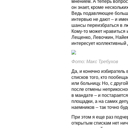
мнением. А теперь вопрос:
он знает, кроме нескольки
Ведь подавляющее больши
интервью не дают – и име
шансы переизбраться в лю
Кому-то может нравиться 
Лещенко, Левочкин, Найем
интересует коллективный 
Фото: Макс Требухов
Да, и конечно избиратель 
списков того, кто пообещ
или больницу. Но, с другой
после отмены неприкосно
в мандате – и постарается
площадки, а на самих деп
наемников – так точно бу
При этом я еще раз подче
открытым спискам нет нич