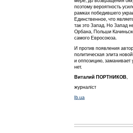
мере, до возвращения ок
поэтому вероятность усил
рамках победившего украи
Единственное, что являет
так это Запад. Но Запад 
Орбана, Польши Качиньско
самого Евросоюза.
И против появления автор
политическая элита новой
и оппозицию, заманивает 
нет.
Виталий ПОРТНИКОВ
,
журналіст
lb.ua