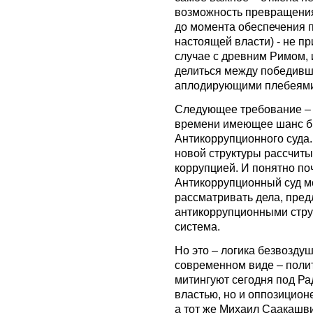
возможность превращения 
до момента обеспечения 
настоящей власти) - не пр
случае с древним Римом,
делиться между победивш
аплодирующими плебеями
Следующее требование – 
времени имеющее шанс б
Антикоррупционного суда.
новой структуры рассчит
коррупцией. И понятно п
Антикоррупционный суд м
рассматривать дела, пре
антикоррупционными стру
система.
Но это – логика безвозду
современном виде – поли
митингуют сегодня под Рад
властью, но и оппозицион
а тот же Михаил Саакашв