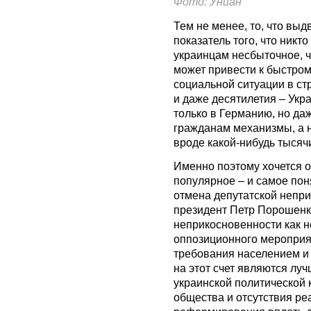
Фото: Униан
Тем не менее, то, что вы
показатель того, что никт
украинцам несбыточное, ч
может привести к быстро
социальной ситуации в ст
и даже десятилетия – Укр
только в Германию, но да
гражданам механизмы, а 
вроде какой-нибудь тысяч
Именно поэтому хочется 
популярное – и самое пон
отмена депутатской непри
президент Петр Порошенко
неприкосновенности как 
оппозиционного мероприя
требования населением и
на этот счет являются лу
украинской политической 
общества и отсутствия ре