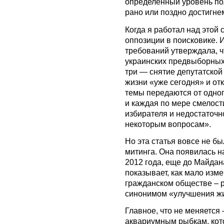
определенный уровень пол
рано или поздно достигнем
Когда я работал над этой 
оппозиции в поисковике. И
требований утверждала, 
украинских предвыборных
три — снятие депутатской
жизни «уже сегодня» и от
темы передаются от одног
и каждая по мере смелост
избирателя и недостаточн
некоторым вопросам».
Но эта статья вовсе не б
митинга. Она появилась н
2012 года, еще до Майдана
показывает, как мало изм
гражданском обществе – р
синонимом «улучшения жиз
Главное, что не меняется 
аквариумным рыбкам, кот