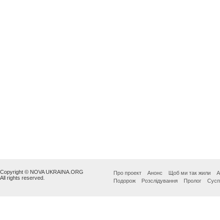
Copyright © NOVA UKRAINA.ORG
Про проект
Анонс
Щоб ми так жили
А
All rights reserved.
Подорож
Розслідування
Пролог
Сусп