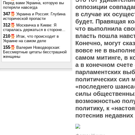
Перед вами Украина, которую вы
оппозиции совпада
потеряли навсегда
в случае их осуще
347
Украина и Россия: Глубина
исторической пропасти
будет. Правящая ко
312
Москвичка в Киеве: Я
что выполнила сво
старалась держаться в стороне...
власть пошла навс
210
Итак, что происходит в
Украине на самом деле
Конечно, могут ска
155
Валерия Новодворская:
вовсе не в выполне
Бессмертные цитаты бесстрашной
женщины
самом митинге, в к
а в конечном счете
парламентских выб
политических сил 
«последнего шанса
силы общественных
возможностью полу
политику, к «насто
потеснив недавних 