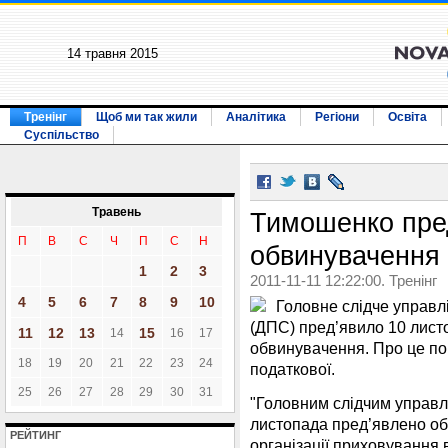
14 травня 2015
Тренінг
Щоб ми так жили
Аналітика
Регіони
Освіта
Суспільство
Травень
Тимошенко пре
П
В
С
Ч
П
С
Н
обвинувачення
1
2
3
2011-11-11 12:22:00. Тренінг
4
5
6
7
8
9
10
Головне слідче управл
(ДПС) пред’явило 10 лист
11
12
13
15
14
16
17
обвинувачення. Про це п
18
19
20
21
22
23
24
податкової.
25
26
27
28
29
30
31
"Головним слідчим управл
листопада пред’явлено о
РЕЙТИНГ
організації приховування 