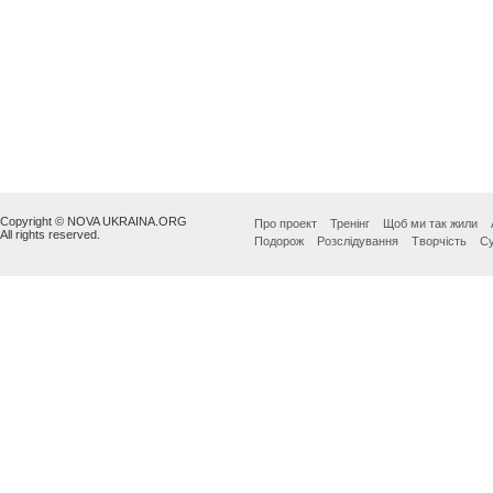
Copyright © NOVA UKRAINA.ORG
Про проект
Тренінг
Щоб ми так жили
All rights reserved.
Подорож
Розслідування
Творчість
Су