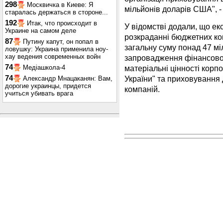
298
Москвичка в Киеве: Я
мільйонів доларів США", -
старалась держаться в стороне...
192
Итак, что происходит в
У відомстві додали, що ек
Украине на самом деле
розкраданні бюджетних кош
87
Путину капут, он попал в
загальну суму понад 47 м
ловушку: Украина применила ноу-
хау ведения современных войн
запровадження фінансової
74
матеріальні цінності корп
Медіашкола-4
України" та приховування
74
Александр Мнацаканян: Вам,
дорогие украинцы, придется
компаній.
учиться убивать врага