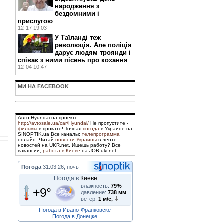
народження з
бездомними і
прислугою
,
12-17 19:03
У Таїланді теж
революція. Але поліція
дарує людям троянди і
співає з ними пісень про кохання
12-04 10:47
МИ НА FACEBOOK
Авто Hyundai на проекті
http://avtosale.ua/car/Hyundai/
Не пропустите -
фильмы
в прокате! Точная
погода
в Украине на
SINOPTIK.ua Все каналы:
телепрограмма
онлайн. Читай
новости Украины
в ленте
новостей на UKR.net. Ищешь работу? Все
вакансии,
работа в Киеве
на JOB.ukr.net.
Погода
31.03.26, ночь
Погода в
Киеве
влажность:
79%
+9°
давление:
738 мм
ветер:
1 м/с,
Погода в Ивано-Франковске
Погода в Донецке