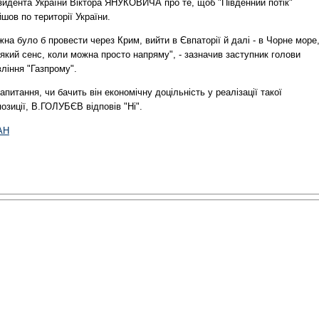
зидента України Віктора ЯНУКОВИЧА про те, щоб "Південний потік"
шов по території України.
на було б провести через Крим, вийти в Євпаторії й далі - в Чорне море
який сенс, коли можна просто напряму", - зазначив заступник голови
ління "Газпрому".
апитання, чи бачить він економічну доцільність у реалізації такої
озиції, В.ГОЛУБЄВ відповів "Ні".
АН