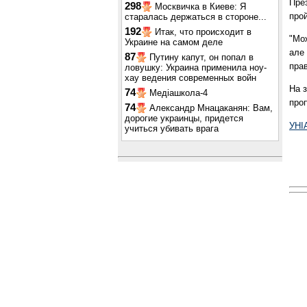
Пре
298
Москвичка в Киеве: Я
прой
старалась держаться в стороне...
192
Итак, что происходит в
"Мож
Украине на самом деле
але 
87
Путину капут, он попал в
прав
ловушку: Украина применила ноу-
хау ведения современных войн
На з
74
Медіашкола-4
проп
74
Александр Мнацаканян: Вам,
дорогие украинцы, придется
УНІ
учиться убивать врага