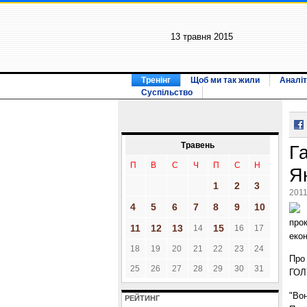
13 травня 2015
Тренінг
Щоб ми так жили
Аналіт
Суспільство
Травень
Г
П
В
С
Ч
П
С
Н
Я
1
2
3
2011
4
5
6
7
8
9
10
прок
11
12
13
15
14
16
17
екон
18
19
20
21
22
23
24
Про
25
26
27
28
29
30
31
ГОЛ
"Во
РЕЙТИНГ