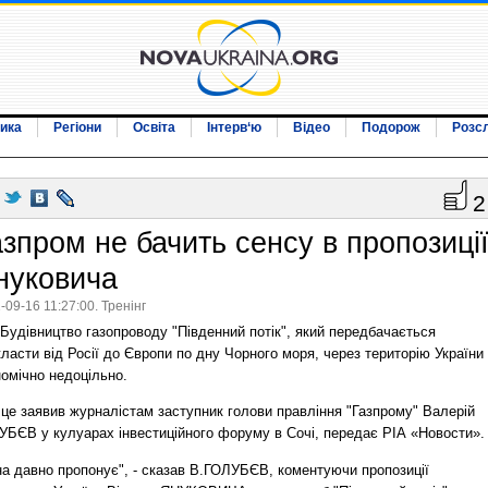
ика
Регіони
Освіта
Інтерв‘ю
Відео
Подорож
Розс
2
азпром не бачить сенсу в пропозиці
нуковича
-09-16 11:27:00. Тренінг
Будівництво газопроводу "Південний потік", який передбачається
ласти від Росії до Європи по дну Чорного моря, через територію України
омічно недоцільно.
 це заявив журналістам заступник голови правління "Газпрому" Валерій
УБЄВ у кулуарах інвестиційного форуму в Сочі, передає РІА «Новости».
на давно пропонує", - сказав В.ГОЛУБЄВ, коментуючи пропозиції