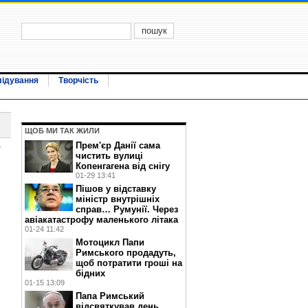
лідування
Творчість
ЩОБ МИ ТАК ЖИЛИ
Прем'єр Данії сама
ї
чистить вулиці
Копенгагена від снігу
01-29 13:41
Пішов у відставку
міністр внутрішніх
справ… Румунії. Через
авіакатастрофу маленького літака
01-24 11:42
Мотоцикл Папи
Римського продадуть,
щоб потратити гроші на
бідних
01-15 13:09
Папа Римський
відсвяткував день