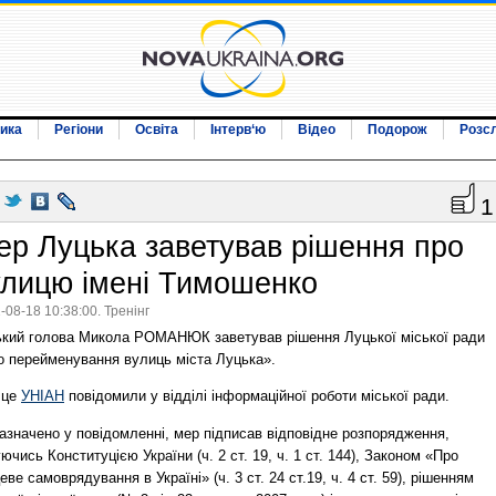
ика
Регіони
Освіта
Інтерв‘ю
Відео
Подорож
Розс
1
ер Луцька заветував рішення про
улицю імені Тимошенко
-08-18 10:38:00. Тренінг
ький голова Микола РОМАНЮК заветував рішення Луцької міської ради
о перейменування вулиць міста Луцька».
 це
УНІАН
повідомили у відділі інформаційної роботи міської ради.
азначено у повідомленні, мер підписав відповідне розпорядження,
ючись Конституцією України (ч. 2 ст. 19, ч. 1 ст. 144), Законом «Про
еве самоврядування в Україні» (ч. 3 ст. 24 ст.19, ч. 4 ст. 59), рішенням