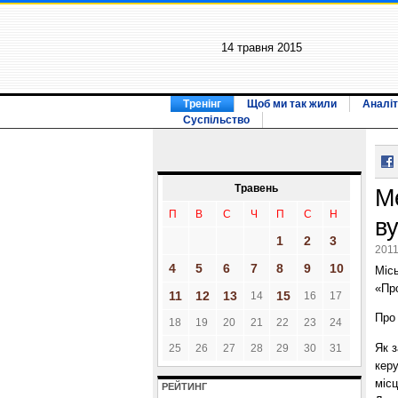
14 травня 2015
Тренінг
Щоб ми так жили
Аналіт
Суспільство
Травень
М
П
В
С
Ч
П
С
Н
в
1
2
3
2011
4
5
6
7
8
9
10
Міс
«Пр
11
12
13
15
14
16
17
Про
18
19
20
21
22
23
24
Як з
25
26
27
28
29
30
31
керу
місц
РЕЙТИНГ