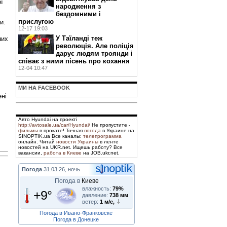
ї
народження з
бездомними і
прислугою
и.
12-17 19:03
У Таїланді теж
них
революція. Але поліція
дарує людям троянди і
співає з ними пісень про кохання
12-04 10:47
МИ НА FACEBOOK
ені
Авто Hyundai на проекті
http://avtosale.ua/car/Hyundai/
Не пропустите -
фильмы
в прокате! Точная
погода
в Украине на
SINOPTIK.ua Все каналы:
телепрограмма
онлайн. Читай
новости Украины
в ленте
новостей на UKR.net. Ищешь работу? Все
вакансии,
работа в Киеве
на JOB.ukr.net.
Погода
31.03.26, ночь
Погода в
Киеве
влажность:
79%
+9°
давление:
738 мм
ветер:
1 м/с,
Погода в Ивано-Франковске
Погода в Донецке