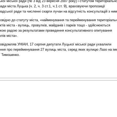
кої міської ради (№ 3 від 23 вересня 2007 року) і статутом територіально
ади міста Луцька (ч. 2, ч. 3 ст.1, ч.1 ст. 9), враховуючи пропозиції
адської ради та численні скарги лучан на відсутність консультацій з ним
повідно до статуту міста, «найменування та перейменування територіаль
ктів міста - вулиць, провулків, майданів і парків тощо - здійснюються
ькою радою за результатами проведення консультативного опитування
лів міста».
повідомляв УНІАН, 17 серпня депутати Луцької міської ради ухвалили
ння про перейменування 27 вулиць міста, серед яких вулицю Лазо на ім
ї Тимошенко.