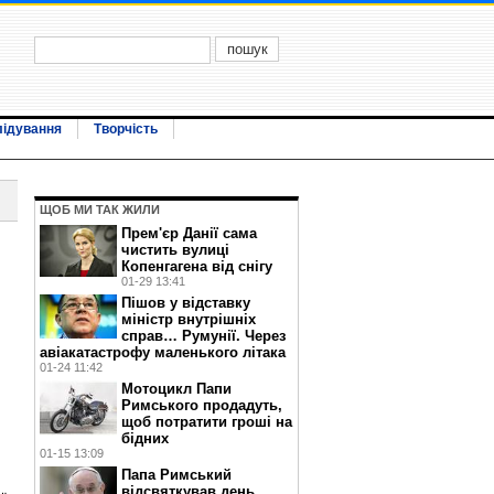
лідування
Творчість
ЩОБ МИ ТАК ЖИЛИ
Прем'єр Данії сама
чистить вулиці
Копенгагена від снігу
01-29 13:41
Пішов у відставку
міністр внутрішніх
справ… Румунії. Через
авіакатастрофу маленького літака
01-24 11:42
Мотоцикл Папи
Римського продадуть,
щоб потратити гроші на
бідних
01-15 13:09
Папа Римський
відсвяткував день