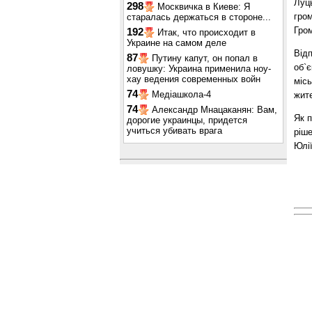
Луць
298
Москвичка в Киеве: Я
гром
старалась держаться в стороне...
Гром
192
Итак, что происходит в
Украине на самом деле
Від
87
Путину капут, он попал в
об`є
ловушку: Украина применила ноу-
хау ведения современных войн
міс
74
Медіашкола-4
жите
74
Александр Мнацаканян: Вам,
Як 
дорогие украинцы, придется
учиться убивать врага
ріше
Юлі