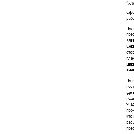
буд
Сфо
раб
Пол
пре
Кли
Сер
сто
пла
мир
вме
По 
пос
где
под
уча
про
что
рас
пре