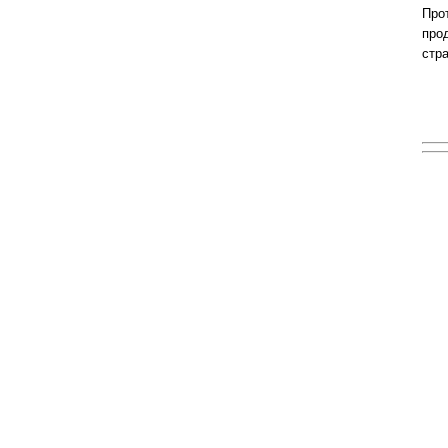
Про
про
стра