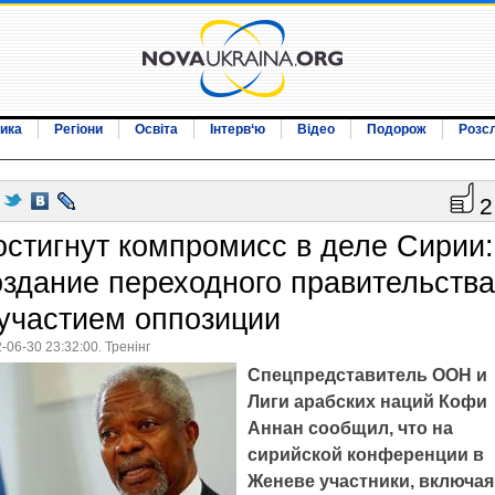
ика
Регіони
Освіта
Інтерв‘ю
Відео
Подорож
Розс
2
остигнут компромисс в деле Сирии:
оздание переходного правительства
 участием оппозиции
-06-30 23:32:00. Тренінг
Спецпредставитель ООН и
Лиги арабских наций Кофи
Аннан сообщил, что на
сирийской конференции в
Женеве участники, включая