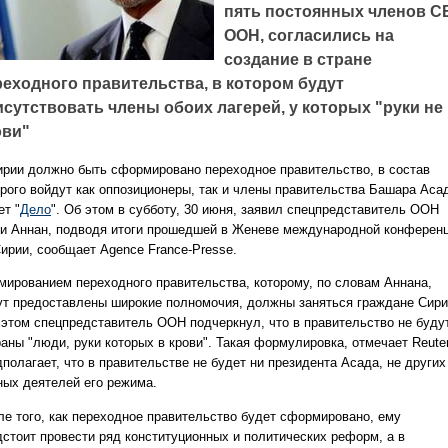
пять постоянных членов С
ООН, согласились на
создание в стране
реходного правительства, в котором будут
сутствовать члены обоих лагерей, у которых "руки не
ови"
ирии должно быть сформировано переходное правительство, в состав
орого войдут как оппозиционеры, так и члены правительства Башара Аса
ет "
Дело
". Об этом в субботу, 30 июня, заявил спецпредставитель ООН
и Аннан, подводя итоги прошедшей в Женеве международной конферен
Сирии, сообщает Agence France-Presse.
мированием переходного правительства, которому, по словам Аннана,
ут предоставлены широкие полномочия, должны заняться граждане Сири
 этом спецпредставитель ООН подчеркнул, что в правительство не буду
аны "люди, руки которых в крови". Такая формулировка, отмечает Reute
полагает, что в правительстве не будет ни президента Асада, не других
ных деятелей его режима.
ле того, как переходное правительство будет сформировано, ему
дстоит провести ряд конституционных и политических реформ, а в