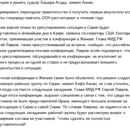
ущем и решить судьбу Башара Асада, заявил Аннан.
рмировать переходное правительство и получить первые результаты ег
оты спецпредстаивтель ООН рассчитывает в течение года.
ная версия плана по урегулированию ситуации в Сирии будет
дставлена в ближайшие дни в Каире, заявила госсекретарь США Хиллар
нтон, принимавшая участие в конференции в Женеве. Глава МИД РФ
гей Лавров, также присутствовавший на встрече, сообщил, что российск
рона удовлетворена итогами конференции. Лавров особо подчеркнул, что
н урегулирования, обсуждавшийся на конференции, не исключает из
ного процесса ни одной из сторон и не предусматривает внешнего
шательства в ситуацию.
итогам конференции в Женеве также было объявлено, что решено создат
тоянную рабочую группу по Сирии, заявил Кофи Аннан, не став уточнять,
 и когда состоится следующее заседание. Глава МИД РФ Сергей Лавров,
водя итоги конференции, выразил сожаление в связи с тем, что среди ее
стников не было представителей Ирана, имеющего большое влияние на
исходящее в Сирии и самой Сирии. По словам Лаврова, он надеется на т
 на следующих заседаниях рабочей группы будет рассмотрен вопрос о
ширении состава ее участников, "чтобы сделать ее полностью
дставительной".