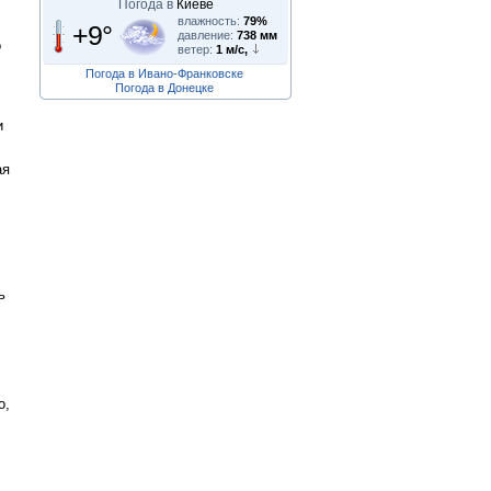
Погода в
Киеве
влажность:
79%
+9°
давление:
738 мм
о
ветер:
1 м/с,
Погода в Ивано-Франковске
Погода в Донецке
и
ая
ь
о,