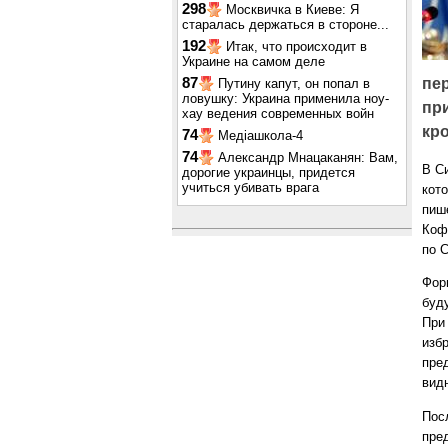
298
Москвичка в Киеве: Я
старалась держаться в стороне...
192
Итак, что происходит в
Украине на самом деле
87
пе
Путину капут, он попал в
ловушку: Украина применила ноу-
при
хау ведения современных войн
кр
74
Медіашкола-4
74
Александр Мнацаканян: Вам,
В С
дорогие украинцы, придется
учиться убивать врага
кот
пиш
Коф
по 
Фор
буд
При
избр
пред
вид
Пос
пре