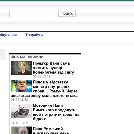
лідування
Творчість
ЩОБ МИ ТАК ЖИЛИ
Прем'єр Данії сама
чистить вулиці
Копенгагена від снігу
01-29 13:41
Пішов у відставку
міністр внутрішніх
справ… Румунії. Через
авіакатастрофу маленького літака
01-24 11:42
Мотоцикл Папи
Римського продадуть,
щоб потратити гроші на
бідних
01-15 13:09
Папа Римський
відсвяткував день