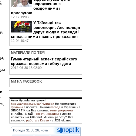
Б
народження з
бездомними і
прислугою
12-17 19:03
У Таїланді теж
революція. Але поліція
дарує людям троянди і
 в
співає з ними пісень про кохання
12-04 10:47
МАТЕРIАЛИ ПО ТЕМI
да,
Гуманитарный аспект сирийского
кризиса: первыми гибнут дети
2012-06-30 16:02:00
ции
МИ НА FACEBOOK
и.
т
Авто Hyundai на проекті
rs,
http://avtosale.ua/car/Hyundai/
Не пропустите -
фильмы
в прокате! Точная
погода
в Украине на
SINOPTIK.ua Все каналы:
телепрограмма
онлайн. Читай
новости Украины
в ленте
новостей на UKR.net. Ищешь работу? Все
вакансии,
работа в Киеве
на JOB.ukr.net.
Погода
31.03.26, ночь