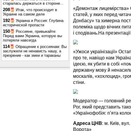
старалась держаться в стороне...
«Демонтаж лицемірства» 
208
Итак, что происходит в
статей, у яких перед чита
Украине на самом деле
Донбасу» та химерна постр
192
Украина и Россия: Глубина
исторической пропасти
полеміка щодо вічних пита
150
Россияне, привыкайте:
і сподівань.На презентаці
Перед вами Украина, которую вы
потеряли навсегда
114
Обращение к россиянам: Вы
«Ужоси українізації» Остап
заслужили не ненависть нашу, а
презрение - как змеи и тараканы
про те, навіщо нам Україн
ідеєю, як убити в собі «п
державну мову й ненасильн
москалів, «хохлоцид», гро
стіни.
Модератор — головний ре
Рог, який представить тако
«Українофобія: п’ята колон
Адреса ЦНВ
: м. Київ, ву
Ворота»