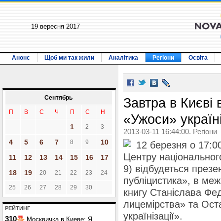
19 вересня 2017
Анонс
Щоб ми так жили
Аналітика
Регіони
Освіта
Сентябрь
Завтра в Києві
П
В
С
Ч
П
С
Н
«Ужоси» україні
1
2
3
2013-03-11 16:44:00. Регіони
4
5
6
7
10
8
9
12 березня о 17:00
Центру національног
11
12
13
14
15
16
17
9) відбудеться презен
18
19
20
21
22
23
24
публіцистика», в ме
25
26
27
28
29
30
книгу Станіслава Фе
лицемірства» та Ост
РЕЙТИНГ
українізації».
310
Москвичка в Киеве: Я