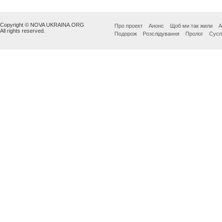
Copyright © NOVA UKRAINA.ORG
Про проект
Анонс
Щоб ми так жили
А
All rights reserved.
Подорож
Розслідування
Пролог
Сусп