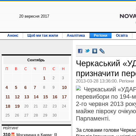
20 вересня 2017
Анонс
Щоб ми так жили
Аналітика
Регіони
Освіта
Сентябрь
Черкаський «У
П
В
С
Ч
П
С
Н
призначити пер
1
2
3
2013-03-28 13:36:00. Регіони
4
5
6
7
10
8
9
Черкаський «УДАР
перевибори по 194-м
11
12
13
14
15
16
17
2-го червня 2013 ро
18
19
20
21
22
23
24
майже півроку очікую
25
26
27
28
29
30
Парламенті.
РЕЙТИНГ
За словами голови Черкась
310
Москвичка в Киеве: Я