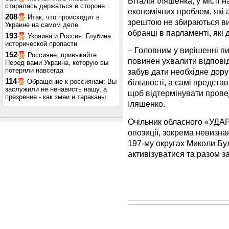
Віталія Іляшенка, у місті 
старалась держаться в стороне...
економічних проблем, які а
208
Итак, что происходит в
зрештою не збираються вир
Украине на самом деле
обранці в парламенті, які
193
Украина и Россия: Глубина
исторической пропасти
– Головним у вирішенні п
152
Россияне, привыкайте:
повинен ухвалити відповід
Перед вами Украина, которую вы
потеряли навсегда
забув дати необхідне дору
114
Обращение к россиянам: Вы
більшості, а самі предста
заслужили не ненависть нашу, а
щоб відтермінувати прове
презрение - как змеи и тараканы
Іляшенко.
Очільник обласного «УДАР
опозиції, зокрема невизна
197-му округах Миколи Бу
активізуватися та разом з