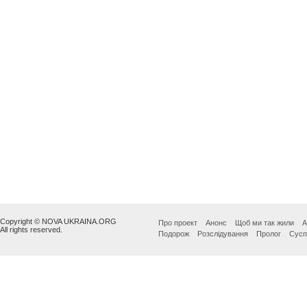
Copyright © NOVA UKRAINA.ORG
Про проект
Анонс
Щоб ми так жили
А
All rights reserved.
Подорож
Розслідування
Пролог
Сусп