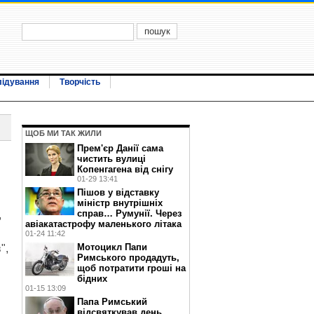
лідування
Творчість
ЩОБ МИ ТАК ЖИЛИ
Прем'єр Данії сама
чистить вулиці
Копенгагена від снігу
01-29 13:41
Пішов у відставку
міністр внутрішніх
справ… Румунії. Через
,
авіакатастрофу маленького літака
01-24 11:42
Мотоцикл Папи
",
Римського продадуть,
щоб потратити гроші на
бідних
01-15 13:09
Папа Римський
відсвяткував день