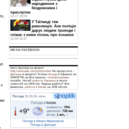
народження з
бездомними і
прислугою
те,
12-17 19:03
У Таїланді теж
революція. Але поліція
дарує людям троянди і
співає з ними пісень про кохання
12-04 10:47
МИ НА FACEBOOK
ди,
Авто Hyundai на проекті
http://avtosale.ua/car/Hyundai/
Не пропустите -
фильмы
в прокате! Точная
погода
в Украине на
SINOPTIK.ua Все каналы:
телепрограмма
онлайн. Читай
новости Украины
в ленте
новостей на UKR.net. Ищешь работу? Все
 є
вакансии,
работа в Киеве
на JOB.ukr.net.
Погода
31.03.26, ночь
ами
Погода в
Киеве
влажность:
79%
+9°
давление:
738 мм
ветер:
1 м/с,
Погода в Ивано-Франковске
Погода в Донецке
ь