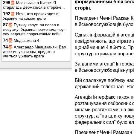
формуваннями біля села 
298
Москвичка в Киеве: Я
старалась держаться в стороне...
сторін.
192
Итак, что происходит в
Президент Чечні Рамзан К
Украине на самом деле
військовослужбовців було
87
Путину капут, он попал в
ловушку: Украина применила ноу-
хау ведения современных войн
Однак інформаційні агенці
74
повідомляють, що втрати 
Медіашкола-4
щонайменше 4 вбитих. При
74
Александр Мнацаканян: Вам,
дорогие украинцы, придется
структур отримали поране
учиться убивать врага
За даними агенції Інтерфак
військовослужбовці внутрі
Бій спалахнув поблизу на
державний телеканал "Росі
Агенція Інтерфакс також п
розташування озброєних 
мінами-розтяжками, на яки
структур, а "на шляху пош
федеральних сил" було вл
Президент Чечні Рамазан 