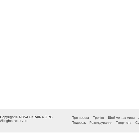
Copyright © NOVA UKRAINA.ORG
Про проект
Тренінг
Щоб ми так жили
All rights reserved.
Подорож
Розслідування
Творчість
Су