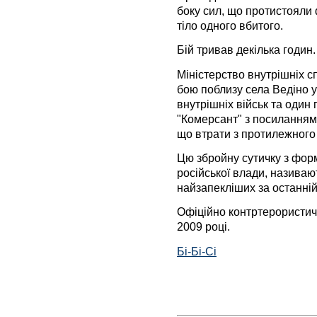
боку сил, що протистояли
тіло одного вбитого.
Бій тривав декілька годин.
Міністерство внутрішніх сп
бою поблизу села Ведіно у
внутрішніх військ та один
"Комерсант" з посиланням
що втрати з протилежного 
Цю збройну сутичку з фор
російської влади, називаю
найзапекліших за останній
Офіційно контртерористич
2009 році.
Бі-Бі-Сі