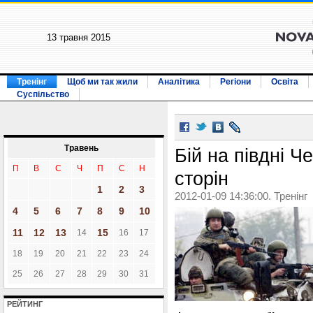
13 травня 2015
Тренінг
Щоб ми так жили
Аналітика
Регіони
Освіта
Суспільство
Травень
Бій на півдні Че
П
В
С
Ч
П
С
Н
сторін
1
2
3
2012-01-09 14:36:00. Тренінг
4
5
6
7
8
9
10
11
12
13
15
14
16
17
18
19
20
21
22
23
24
25
26
27
28
29
30
31
РЕЙТИНГ