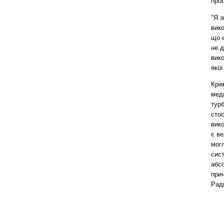
проц
"Я з
вик
що 
не д
вик
яко
Крім
мед
турб
сто
вико
є ве
могл
сис
абсо
прич
Рад