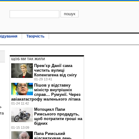
лідування
Творчість
ЩОБ МИ ТАК ЖИЛИ
Прем'єр Данії сама
чистить вулиці
Копенгагена від снігу
01-29 13:41
Пішов у відставку
міністр внутрішніх
справ… Румунії. Через
авіакатастрофу маленького літака
01-24 11:42
-
Мотоцикл Папи
та
Римського продадуть,
щоб потратити гроші на
бідних
01-15 13:09
Папа Римський
відсвяткував день