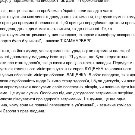
есу: у парламенті, на виборах і так далі", - переконаний він.
наю, що це - загальна проблема в Україні, коли занадто часто
ористовуються можливості досудового затримання, і це дуже сумно, том
є принцип презумпції невинності. Цей принцип передбачає, що коли пров
оведена, до людини мають ставитися, як до невинної. Те, як
ористовується затримання у цих випадках, створює атмосферу покарання
ї варто було б уникати", - вважає Т.ХАММАРБЕРГ.
 того, на його думку, усі затримані екс-урядовці не отримали належної
ичної допомоги у слідчому ізоляторі. "Я думаю, що було недостатньо
оти про стан здоров’я, якщо казати про ці конкретні випадки. Передусім 
сується колишнього міністра внутрішніх справ ЛУЦЕНКА та колишнього
нувача обов’язків міністра оборони ІВАЩЕНКА. В обох випадках, як я чу
лика стурбованість щодо їхнього стану здоров’я, і була дискусія, чи вон
и користуватися послугами своїх попередніх лікарів, чи повинна бути ін
тема. Це дуже сумно. Особливо під час досудового затримання потрібно
лютно піклуватися про здоров’я затриманих. І я думаю, це ще одна
ина, чому вони не повинні перебувати в ув’язненні", - зазначив комісар
и Європи з прав людини.