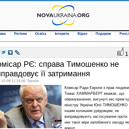
ика
Регіони
Освіта
Інтерв‘ю
Відео
Подорож
Розс
1
омісар РЄ: справа Тимошенко не
иправдовує її затримання
-10-08 12:24:00. Тренінг
Комісар Ради Європи з прав людини
Томас ХАММАРБЕРГ вважає, що
обвинувачення, висунуті екс-прем`єр
міністру України Юлії ТИМОШЕНКО 
іншим колишнім урядовцям, не
виправдовують застосування проти
них такої міри запобіжного заходу як
арешт.