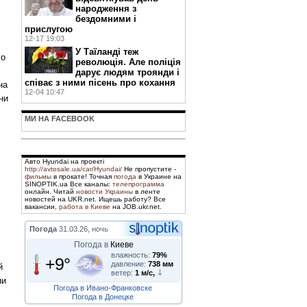
народження з
бездомними і
прислугою
12-17 19:03
У Таїланді теж
го
революція. Але поліція
дарує людям троянди і
співає з ними пісень про кохання
на
12-04 10:47
ни
МИ НА FACEBOOK
Авто Hyundai на проекті
http://avtosale.ua/car/Hyundai/
Не пропустите -
фильмы
в прокате! Точная
погода
в Украине на
SINOPTIK.ua Все каналы:
телепрограмма
онлайн. Читай
новости Украины
в ленте
новостей на UKR.net. Ищешь работу? Все
вакансии,
работа в Киеве
на JOB.ukr.net.
Погода
31.03.26, ночь
Погода в
Киеве
влажность:
79%
+9°
давление:
738 мм
й
ветер:
1 м/с,
ни
Погода в Ивано-Франковске
Погода в Донецке