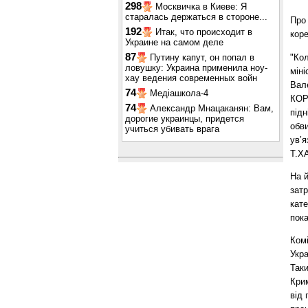
298
Москвичка в Киеве: Я
старалась держаться в стороне...
Про
192
Итак, что происходит в
кор
Украине на самом деле
87
"Ко
Путину капут, он попал в
ловушку: Украина применила ноу-
міні
хау ведения современных войн
Вал
74
Медіашкола-4
КОР
74
Александр Мнацаканян: Вам,
під
дорогие украинцы, придется
обви
учиться убивать врага
ув’я
Т.Х
На 
затр
кате
пока
Ком
Укра
Таки
Крим
від 