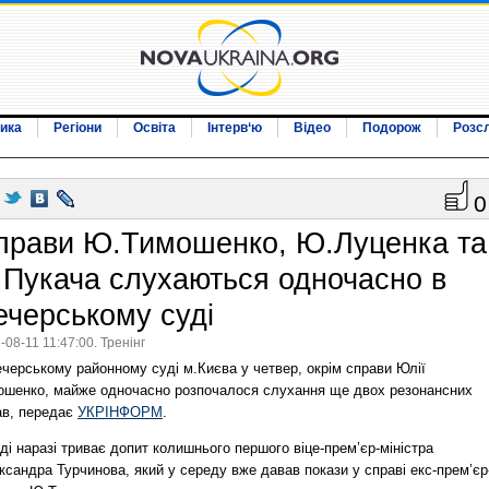
ика
Регіони
Освіта
Інтерв‘ю
Відео
Подорож
Розс
0
прави Ю.Тимошенко, Ю.Луценка та
.Пукача слухаються одночасно в
ечерському суді
-08-11 11:47:00. Тренінг
черському районному суді м.Києва у четвер, окрім справи Юлії
ошенко, майже одночасно розпочалося слухання ще двох резонансних
ав, передає
УКРІНФОРМ
.
ді наразі триває допит колишнього першого віце-прем’єр-міністра
сандра Турчинова, який у середу вже давав покази у справі екс-прем’єр