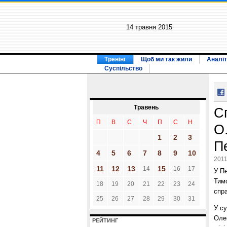
14 травня 2015
Тренінг
Щоб ми так жили
Аналіт
Суспільство
Травень
С
П
В
С
Ч
П
С
Н
О
1
2
3
П
4
5
6
7
8
9
10
2011
11
12
13
15
14
16
17
У Пе
Тим
18
19
20
21
22
23
24
спр
25
26
27
28
29
30
31
У су
Олек
РЕЙТИНГ