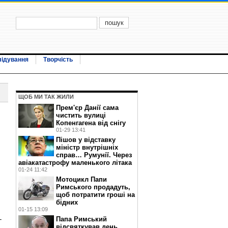
лідування
Творчість
ЩОБ МИ ТАК ЖИЛИ
Прем'єр Данії сама
чистить вулиці
Копенгагена від снігу
01-29 13:41
Пішов у відставку
міністр внутрішніх
справ… Румунії. Через
авіакатастрофу маленького літака
01-24 11:42
Мотоцикл Папи
Римського продадуть,
щоб потратити гроші на
бідних
01-15 13:09
Папа Римський
-
відсвяткував день