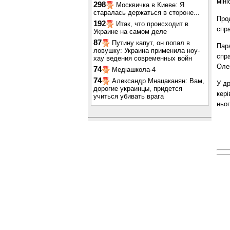
мін
298
Москвичка в Киеве: Я
старалась держаться в стороне...
Про
192
Итак, что происходит в
спр
Украине на самом деле
87
Путину капут, он попал в
Пар
ловушку: Украина применила ноу-
спр
хау ведения современных войн
Оле
74
Медіашкола-4
74
Александр Мнацаканян: Вам,
У д
дорогие украинцы, придется
кер
учиться убивать врага
ньог