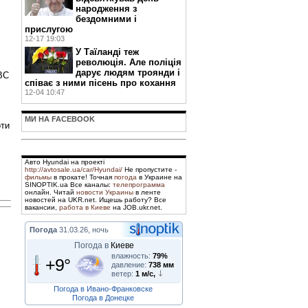
народження з
бездомними і
прислугою
12-17 19:03
У Таїланді теж
революція. Але поліція
дарує людям троянди і
ВС
співає з ними пісень про кохання
12-04 10:47
МИ НА FACEBOOK
оти
Авто Hyundai на проекті
http://avtosale.ua/car/Hyundai/
Не пропустите -
фильмы
в прокате! Точная
погода
в Украине на
SINOPTIK.ua Все каналы:
телепрограмма
онлайн. Читай
новости Украины
в ленте
новостей на UKR.net. Ищешь работу? Все
вакансии,
работа в Киеве
на JOB.ukr.net.
Погода
31.03.26, ночь
Погода в
Киеве
влажность:
79%
+9°
давление:
738 мм
ветер:
1 м/с,
Погода в Ивано-Франковске
Погода в Донецке