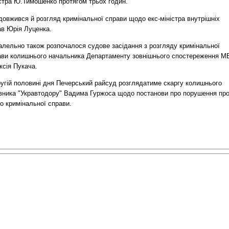
істра Ю.Тимошенко протягом трьох годин.
довжився й розгляд кримінальної справи щодо екс-міністра внутрішніх
ав Юрія Луценка.
алельно також розпочалося судове засідання з розгляду кримінальної
ави колишнього начальника Департаменту зовнішнього спостереження М
ксія Пукача.
ругій половині дня Печерський райсуд розглядатиме скаргу колишнього
івника "Укравтодору" Вадима Гуржоса щодо постанови про порушення пр
о кримінальної справи.