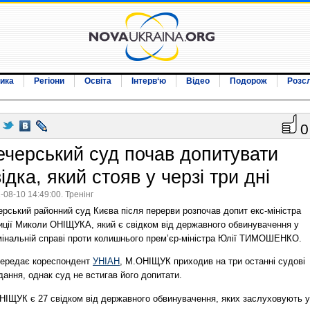
ика
Регіони
Освіта
Інтерв‘ю
Відео
Подорож
Розс
0
ечерський суд почав допитувати
ідка, який стояв у черзі три дні
-08-10 14:49:00. Тренінг
рський районний суд Києва після перерви розпочав допит екс-міністра
иції Миколи ОНІЩУКА, який є свідком від державного обвинувачення у
мінальній справі проти колишнього прем’єр-міністра Юлії ТИМОШЕНКО.
передає кореспондент
УНІАН
, М.ОНІЩУК приходив на три останні судові
дання, однак суд не встигав його допитати.
НІЩУК є 27 свідком від державного обвинувачення, яких заслуховують у