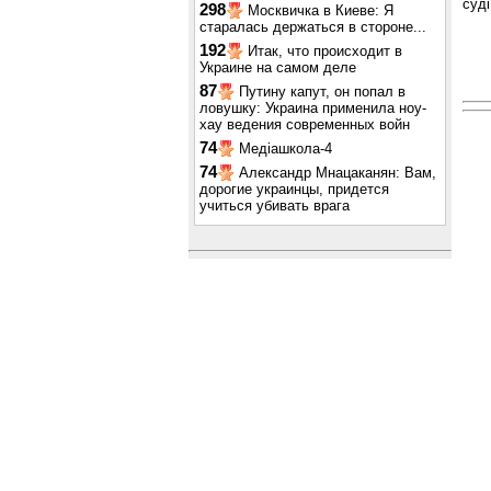
суді
298
Москвичка в Киеве: Я
старалась держаться в стороне...
192
Итак, что происходит в
Украине на самом деле
87
Путину капут, он попал в
ловушку: Украина применила ноу-
хау ведения современных войн
74
Медіашкола-4
74
Александр Мнацаканян: Вам,
дорогие украинцы, придется
учиться убивать врага