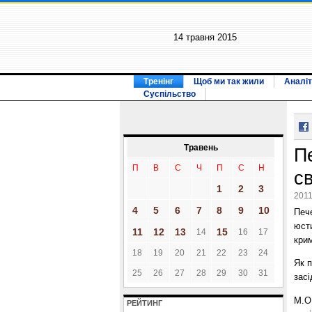
14 травня 2015
Тренінг
Щоб ми так жили
Аналіт
Суспільство
Травень
П
П
В
С
Ч
П
С
Н
св
1
2
3
2011
4
5
6
7
8
9
10
Пече
юст
11
12
13
15
14
16
17
кри
18
19
20
21
22
23
24
Як 
25
26
27
28
29
30
31
засі
М.О
РЕЙТИНГ