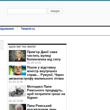
лідування
Творчість
ЩОБ МИ ТАК ЖИЛИ
Прем'єр Данії сама
чистить вулиці
Копенгагена від снігу
01-29 13:41
Пішов у відставку
міністр внутрішніх
справ… Румунії. Через
авіакатастрофу маленького літака
01-24 11:42
Мотоцикл Папи
Римського продадуть,
щоб потратити гроші на
бідних
01-15 13:09
Папа Римський
відсвяткував день