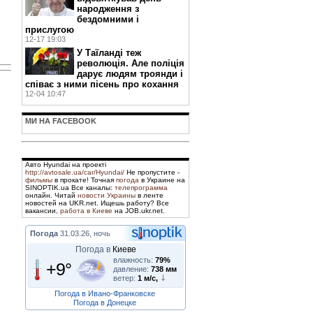
народження з
бездомними і
прислугою
12-17 19:03
У Таїланді теж
революція. Але поліція
дарує людям троянди і
співає з ними пісень про кохання
12-04 10:47
МИ НА FACEBOOK
Авто Hyundai на проекті
http://avtosale.ua/car/Hyundai/
Не пропустите -
фильмы
в прокате! Точная
погода
в Украине на
SINOPTIK.ua Все каналы:
телепрограмма
онлайн. Читай
новости Украины
в ленте
новостей на UKR.net. Ищешь работу? Все
вакансии,
работа в Киеве
на JOB.ukr.net.
Погода
31.03.26, ночь
Погода в
Киеве
влажность:
79%
+9°
давление:
738 мм
ветер:
1 м/с,
Погода в Ивано-Франковске
Погода в Донецке