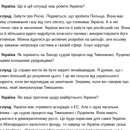
 Україна
: Що в цій ситуації має робити Україна?
Аслунд
: Забути про Росію. Подивіться, що зробила Польща. Вона має
ину споживання газу від того обсягу, що споживає Україна. А в неї
тично таке ж населення. Україна могла б забути про російський газ. Вона
а б збільшити вдвічі видобуток власного палива і використовувати його
ктивніше. Можна вдатися до активних розробок на шельфі, але всьому
у заважає непрозора система в газовій сфері. Існує корупція.
 Україна
: Як оцінюють на Заході судові процеси над Тимошенко, Луценк
іншими колишніми урядовцями?
Аслунд
: Ці справи могли би бути закриті якнайшвидше. Я думаю, що і
ович близький до розуміння цього. І це ми почули від українського
идента, коли він відповідав на запитання. Зокрема, коли він говорив про
нка, який звинувачував Тимошенко.
 Україна
: Які ваші прогнози щодо майбутнього України?
Аслунд
: Україна має отримати асоціацію з ЄС. Але є одна нагальна
блема – це судові процеси над Тимошенко і Луценком. Вони мають
буватися в демократичному руслі. Це буде корисним для самої України.
о Міжнародного валютного фонду, то навряд чи Україна отримає гроші.