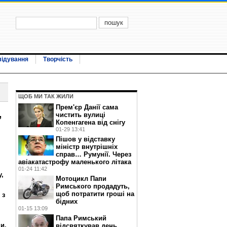
лідування
Творчість
ЩОБ МИ ТАК ЖИЛИ
Прем'єр Данії сама
,
чистить вулиці
Копенгагена від снігу
01-29 13:41
Пішов у відставку
міністр внутрішніх
справ… Румунії. Через
авіакатастрофу маленького літака
01-24 11:42
,
Мотоцикл Папи
Римського продадуть,
щоб потратити гроші на
 з
бідних
01-15 13:09
Папа Римський
и.
відсвяткував день