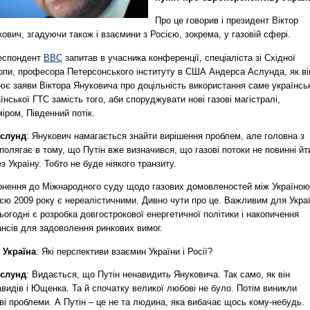
Про це говорив і президент Віктор
ович, згадуючи також і взаємини з Росією, зокрема, у газовій сфері.
еспондент
ВВС
запитав в учасника конференції, спеціаліста зі Східної
опи, професора Петерсонського інституту в США Андерса Аслунда, як ві
ює заяви Віктора Януковича про доцільність використання саме українсь
їнської ГТС замість того, аби споруджувати нові газові магістралі,
іром, Південний потік.
Аслунд
: Янукович намагається знайти вирішення проблем, але головна з
полягає в тому, що Путін вже визначився, що газові потоки не повинні йт
з Україну. Тобто не буде ніякого транзиту.
рнення до Міжнародного суду щодо газових домовленостей між Україною
ією 2009 року є нереалістичними. Дивно чути про це. Важливим для Укра
ьогодні є розробка довгострокової енергетичної політики і накопичення
ансів для задоволення ринкових вимог.
 Україна
: Які перспективи взаємин України і Росії?
Аслунд
: Видається, що Путін ненавидить Януковича. Так само, як він
видів і Ющенка. Та й спочатку великої любові не було. Потім виникли
ві проблеми. А Путін – це не та людина, яка вибачає щось кому-небудь.