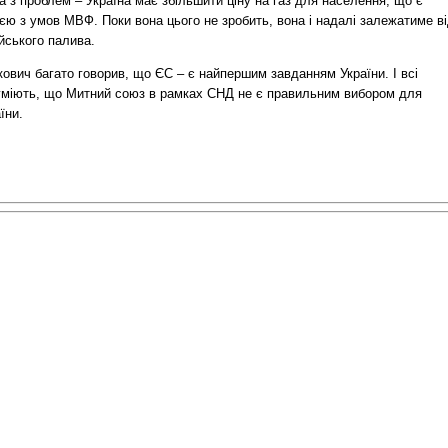
 з проблем – Україна має збільшити ціну на газ для населення, що є
єю з умов МВФ. Поки вона цього не зробить, вона і надалі залежатиме в
йського палива.
ович багато говорив, що ЄС – є найпершим завданням України. І всі
уміють, що Митний союз в рамках СНД не є правильним вибором для
їни.