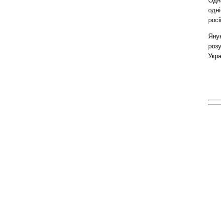
Одна
одні
росі
Янук
роз
Укра