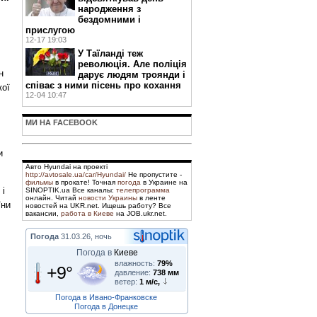
народження з
бездомними і
прислугою
12-17 19:03
У Таїланді теж
революція. Але поліція
н
дарує людям троянди і
співає з ними пісень про кохання
кої
12-04 10:47
МИ НА FACEBOOK
и
Авто Hyundai на проекті
http://avtosale.ua/car/Hyundai/
Не пропустите -
фильмы
в прокате! Точная
погода
в Украине на
 і
SINOPTIK.ua Все каналы:
телепрограмма
онлайн. Читай
новости Украины
в ленте
їни
новостей на UKR.net. Ищешь работу? Все
вакансии,
работа в Киеве
на JOB.ukr.net.
Погода
31.03.26, ночь
Погода в
Киеве
влажность:
79%
+9°
давление:
738 мм
ветер:
1 м/с,
Погода в Ивано-Франковске
Погода в Донецке