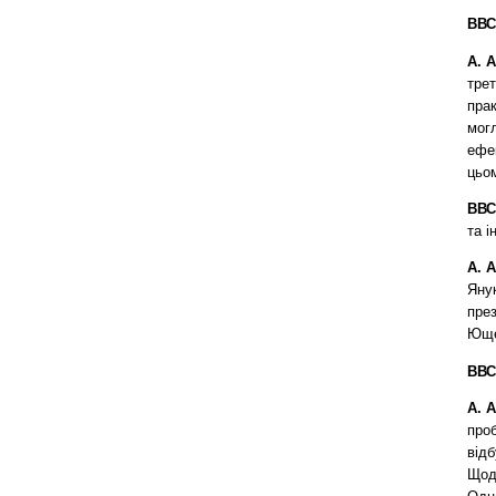
ВВС
А. 
трет
прак
могл
ефе
цьом
ВВС
та 
А. 
Янук
през
Юще
ВВС
А. 
про
від
Щод