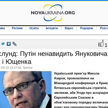
ика
Регіони
Освіта
Інтерв‘ю
Відео
Подорож
Розс
1
слунд: Путін ненавидить Януковича
к і Ющенка
-09-18 23:47:00. Тренінг
Український прем’єр Микола
Азаров, промовляючи на
Міжнародній конференція в Криму
Ялтинська європейська стратегія,
закликав, аби Угода про асоціацію
Європейським Союзом в
обов’язковому порядку включала
пункт про європерспективу Україн