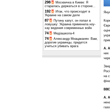
298
Москвичка в Киеве: Я
старалась держаться в стороне...
192
Итак, что происходит в
Янук
Украине на самом деле
87
Кор
Путину капут, он попал в
ловушку: Украина применила ноу-
Євр
хау ведения современных войн
оцін
74
Медіашкола-4
укра
74
Александр Мнацаканян: Вам,
прим
дорогие украинцы, придется
учиться убивать врага
А. 
них 
чере
Зве
Рос
на с
фін
ВВС
А. 
нена
газо