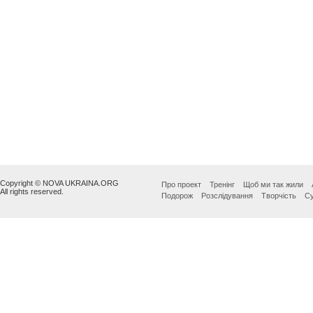
Copyright © NOVA UKRAINA.ORG
Про проект
Тренінг
Щоб ми так жили
All rights reserved.
Подорож
Розслідування
Творчість
Су