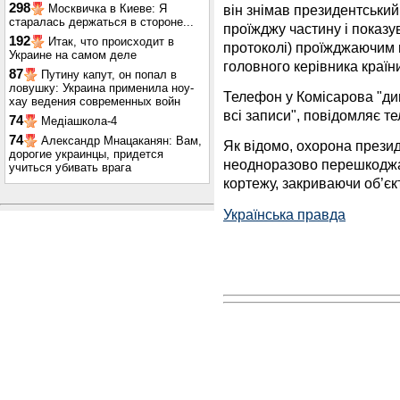
298
він знімав президентський 
Москвичка в Киеве: Я
старалась держаться в стороне...
проїжджу частину і показув
192
Итак, что происходит в
протоколі) проїжджаючим п
Украине на самом деле
головного керівника країни
87
Путину капут, он попал в
ловушку: Украина применила ноу-
Телефон у Комісарова "див
хау ведения современных войн
всі записи", повідомляє т
74
Медіашкола-4
74
Александр Мнацаканян: Вам,
Як відомо, охорона прези
дорогие украинцы, придется
неодноразово перешкоджа
учиться убивать врага
кортежу, закриваючи об’єк
Українська правда