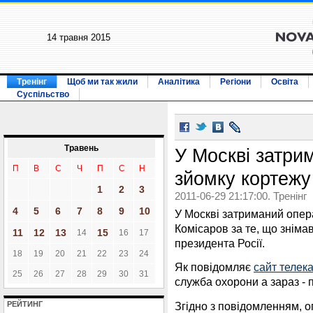
14 травня 2015
Тренінг
Щоб ми так жили
Аналітика
Регіони
Освіта
Суспільство
Травень
У Москві затри
П
В
С
Ч
П
С
Н
зйомку кортежу
1
2
3
2011-06-29 21:17:00. Тренінг
4
5
6
7
8
9
10
У Москві затриманий опе
Комісаров за те, що зніма
11
12
13
15
14
16
17
президента Росії.
18
19
20
21
22
23
24
Як повідомляє
сайт телек
25
26
27
28
29
30
31
служба охорони а зараз - п
Згідно з повідомленням, о
РЕЙТИНГ