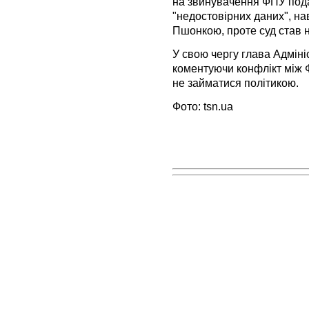
на звинувачення ФПУ пода
"недостовірних даних", н
Пшонкою, проте суд став н
У свою чергу глава Адміні
коментуючи конфлікт між 
не займатися політикою.
Фото: tsn.ua