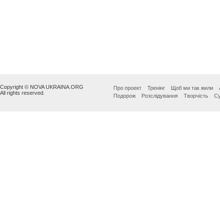
Copyright © NOVA UKRAINA.ORG
Про проект
Тренінг
Щоб ми так жили
All rights reserved.
Подорож
Розслідування
Творчість
Су