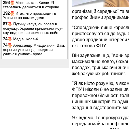
298
Москвичка в Киеве: Я
старалась держаться в стороне...
організацій середньої та 
192
Итак, что происходит в
професійними зрадниками 
Украине на самом деле
87
Путину капут, он попал в
"Сповідаючи лише корисли
ловушку: Украина применила ноу-
хау ведения современных войн
пристосовуються до будь-я
74
давно зрадивши інтереси ч
Медіашкола-4
екс-голова ФПУ.
74
Александр Мнацаканян: Вам,
дорогие украинцы, придется
учиться убивать врага
Він зауважив, що, "вони зр
максимально довго, бажано
посадах, тринькаючи значн
жебракуючих робітників".
"Я як ніхто розумію, в як
ФПУ і ніколи б не залишив
переважної більшості голі
нинішніх міністрів та адмі
завдання відсторонити мене
Як відомо, Генпрокуратур
передачі майна профспілок