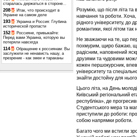
старалась держаться в стороне...
Розумію, що після літа та
208
Итак, что происходит в
Украине на самом деле
навчання та роботи. Хоча,
193
Украина и Россия: Глубина
рідного університету, до д
исторической пропасти
романтики, якої літом так 
152
Россияне, привыкайте:
Перед вами Украина, которую вы
Не зважаючи на те, що пе
потеряли навсегда
похмурим, щиро бажаю, щоб
114
Обращение к россиянам: Вы
радісним, наповнений яск
заслужили не ненависть нашу, а
друзями та чудовими можл
презрение - как змеи и тараканы
кожен першокурсник, впев
університету та спеціально
знайти достойну для нього
Цього літа, на День молод
Київський регіональний е
республіка», де прогреси
Студентського мера та маг
приступили до роботи: про
собою напрямки роботи.
Багато чого ми встигли зро