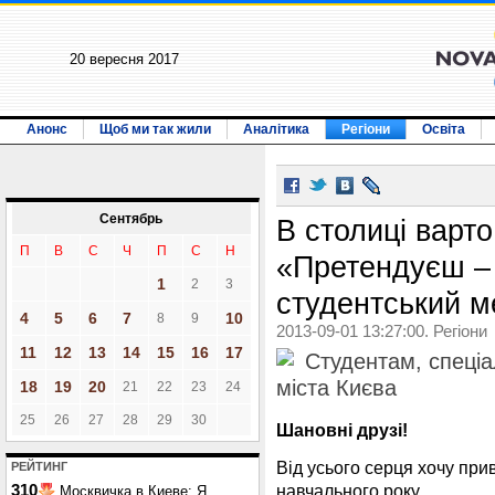
20 вересня 2017
Анонс
Щоб ми так жили
Аналітика
Регіони
Освіта
Сентябрь
В столиці варт
П
В
С
Ч
П
С
Н
«Претендуєш – 
1
2
3
студентський м
4
5
6
7
10
8
9
2013-09-01 13:27:00. Регіони
11
12
13
14
15
16
17
Студентам, спеціа
міста Києва
18
19
20
21
22
23
24
25
26
27
28
29
30
Шановні друзі!
Від усього серця хочу при
РЕЙТИНГ
навчального року.
310
Москвичка в Киеве: Я