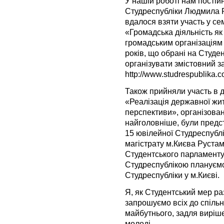
У нашій роботі нам постій
Студреспубліки Людмила Ру
вдалося взяти участь у сем
«Громадська діяльність як
громадським організаціям
років, що обрані на Студен
організувати змістовний з
http://www.studrespublika
Також прийняли участь в д
«Реалізація державної житл
перспективи», організова
найголовніше, були предст
15 ювілейної Студреспублі
магістрату м.Києва Руста
Студентського парламенту 
Студреспублікою плануємо
Студреспубліки у м.Києві.
Я, як Студентський мер ра
запрошуємо всіх до спіль
майбутнього, задля виріш
молоді.