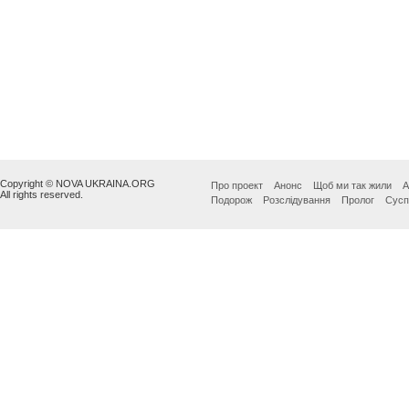
Copyright © NOVA UKRAINA.ORG
Про проект
Анонс
Щоб ми так жили
А
All rights reserved.
Подорож
Розслідування
Пролог
Сусп