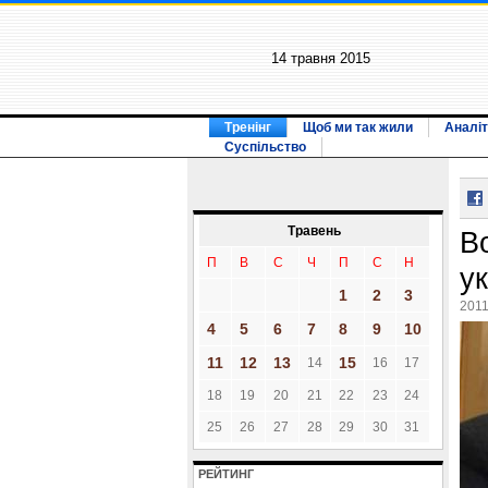
14 травня 2015
Тренінг
Щоб ми так жили
Аналіт
Суспільство
Травень
В
П
В
С
Ч
П
С
Н
ук
1
2
3
2011
4
5
6
7
8
9
10
11
12
13
15
14
16
17
18
19
20
21
22
23
24
25
26
27
28
29
30
31
РЕЙТИНГ