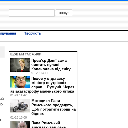
лідування
Творчість
ЩОБ МИ ТАК ЖИЛИ
Прем'єр Данії сама
чистить вулиці
Копенгагена від снігу
01-29 13:41
Пішов у відставку
міністр внутрішніх
справ… Румунії. Через
авіакатастрофу маленького літака
01-24 11:42
ний
Мотоцикл Папи
ир
Римського продадуть,
щоб потратити гроші на
бідних
01-15 13:09
ь
Папа Римський
відсвяткував день