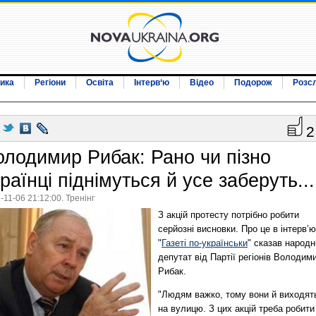
ика
Регіони
Освіта
Інтерв‘ю
Відео
Подорож
Розс
2
олодимир Рибак: Рано чи пізно
раїнці піднімуться й усе заберуть...
-11-06 21:12:00. Тренінг
З акцій протесту потрібно робити
серйозні висновки. Про це в інтерв’ю
"
Газеті по-українськи
" сказав народ
депутат від Партії регіонів Володим
Рибак.
"Людям важко, тому вони й виходят
на вулицю. З цих акцій треба робити