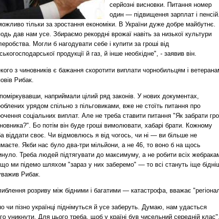
серйозні висновки. Питання номер
один — підвищення зарплат і пенсій
ожливо тільки за зростання економіки. В України дуже добре майбутнє.
одь дав нам усе. Збираємо рекордні врожаї навіть за низької культури
еробства. Могли б нагодувати себе і купити за гроші від
ськогосподарської продукції й газ, й інше необхідне", - заявив він.
кого з чиновників є бажання скоротити виплати чорнобильцям і ветерана
овів Рибак.
поміркувавши, наприймали цілий ряд законів. У нових документах,
облених урядом спільно з пільговиками, вже не стоїть питання про
очення соціальних виплат. Але не треба ставити питання "Як забрати гр
новника?". Бо потім він буде гроші вимолювати, хабарі брати. Кожному
а віддати своє. Чи відмовлюсь я від чогось, чи ні — ви більше не
маєте. Якби нас було два-три мільйони, а не 46, то воно б на щось
инуло. Треба людей підтягувати до максимуму, а не робити всіх жебрака
що ми підемо шляхом "зараз у них заберемо" — то всі стануть іще бідніш
уважив Рибак.
иблення розриву між бідними і багатими — катастрофа, вважає "регіонал
о чи пізно українці піднімуться й усе заберуть. Думаю, нам удасться
го уникнути. Для цього треба, щоб у країні був чисельний середній клас",