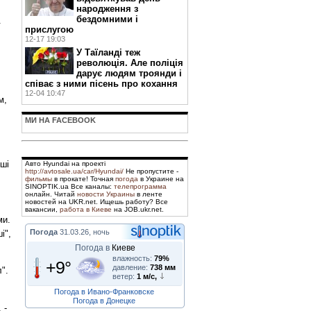
народження з
бездомними і
.
прислугою
12-17 19:03
У Таїланді теж
революція. Але поліція
дарує людям троянди і
співає з ними пісень про кохання
12-04 10:47
м,
МИ НА FACEBOOK
оші
Авто Hyundai на проекті
http://avtosale.ua/car/Hyundai/
Не пропустите -
фильмы
в прокате! Точная
погода
в Украине на
SINOPTIK.ua Все каналы:
телепрограмма
онлайн. Читай
новости Украины
в ленте
новостей на UKR.net. Ищешь работу? Все
вакансии,
работа в Киеве
на JOB.ukr.net.
ми.
Погода
31.03.26, ночь
і",
Погода в
Киеве
влажность:
79%
+9°
давление:
738 мм
".
ветер:
1 м/с,
Погода в Ивано-Франковске
Погода в Донецке
 -