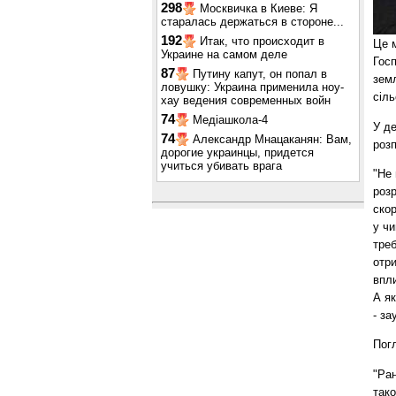
298
Москвичка в Киеве: Я
старалась держаться в стороне...
192
Итак, что происходит в
Це м
Украине на самом деле
Госп
87
Путину капут, он попал в
земл
ловушку: Украина применила ноу-
сіль
хау ведения современных войн
74
Медіашкола-4
У де
74
Александр Мнацаканян: Вам,
розп
дорогие украинцы, придется
учиться убивать врага
"Не 
розр
скор
у чи
треб
отри
впл
А як
- за
Погл
"Ран
тако