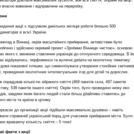
нізатори доклали максимальні зусилля, аби все сміття, зібране на акції,
 вчасно вивезене і відправлене на переробку.
іони
едення акції є підсумком декількох місяців роботи близько 500
динаторів зі всієї України.
иклад в Вінниці, окрім масштабного прибирання, активістами було
роблено і здійснено окремий проект «Зробимо Вінницю чистою», основою
ою якого є змінення ставлення українців до оточуючого середовища. В й
ах відбувались: перфоменси та вуличні дебати на екологічну тематику;
дова показової пляшки, що символізувала утворення стихійних смітників
і; проведення екологічних інтелектуальних ігор для дітей та дорослих.
в порадував кількістю зібраного сміття (469 пакетів скла, 497 пакетів
тику, 539 пакетів іншого сміття). Окрім того, було проведено низку еко-
одів, завдяки яким багато людей стали більш дбайливо ставитись до
ого міста та країни в цілому.
ркасах до організації акції підійшли максимально душевно – навіть
ували справжній український борщ для учасників прибирання міста. Було
ано вражаючу кількість сміття – 5 тонн!
ві факти з акції