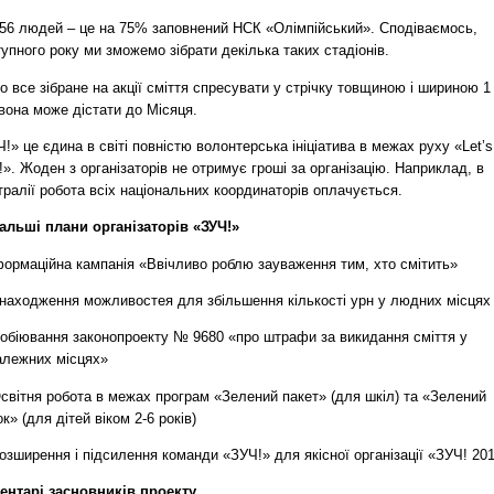
056 людей – це на 75% заповнений НСК «Олімпійський». Сподіваємось,
упного року ми зможемо зібрати декілька таких стадіонів.
 все зібране на акції сміття спресувати у стрічку товщиною і шириною 1
вона може дістати до Місяця.
!» це єдина в світі повністю волонтерська ініціатива в межах руху «Let’s
t!». Жоден з організаторів не отримує гроші за організацію. Наприклад, в
ралії робота всіх національних координаторів оплачується.
альші плани організаторів «ЗУЧ!»
формаційна кампанія «Ввічливо роблю зауваження тим, хто смітить»
находження можливостея для збільшення кількості урн у людних місцях
обіювання законопроекту № 9680 «про штрафи за викидання сміття у
алежних місцях»
світня робота в межах програм «Зелений пакет» (для шкіл) та «Зелений
к» (для дітей віком 2-6 років)
зширення і підсилення команди «ЗУЧ!» для якісної організації «ЗУЧ! 20
ентарі засновників проекту