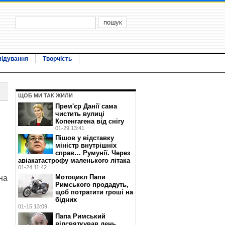
лідування
Творчість
ЩОБ МИ ТАК ЖИЛИ
Прем'єр Данії сама
чистить вулиці
Копенгагена від снігу
01-29 13:41
Пішов у відставку
міністр внутрішніх
справ… Румунії. Через
авіакатастрофу маленького літака
01-24 11:42
Мотоцикл Папи
на
Римського продадуть,
щоб потратити гроші на
бідних
01-15 13:09
Папа Римський
відсвяткував день