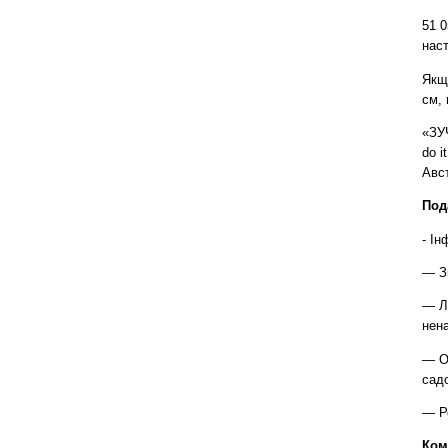
51 
наст
Якщо
см, 
«ЗУЧ
do i
Авст
Под
- Ін
— З
— Л
нен
— О
садо
— Ро
Ком