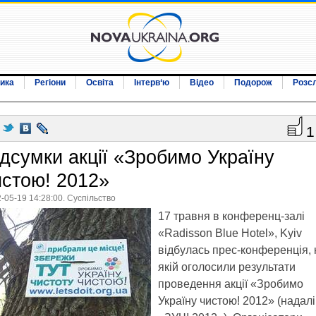
ика
Регіони
Освіта
Інтерв‘ю
Відео
Подорож
Розс
1
ідсумки акції «Зробимо Україну
истою! 2012»
-05-19 14:28:00. Суспільство
17 травня в конференц-залі
«Radisson Blue Hotel», Kyiv
відбулась прес-конференція, 
якій оголосили результати
проведення акції «Зробимо
Україну чистою! 2012» (надалі