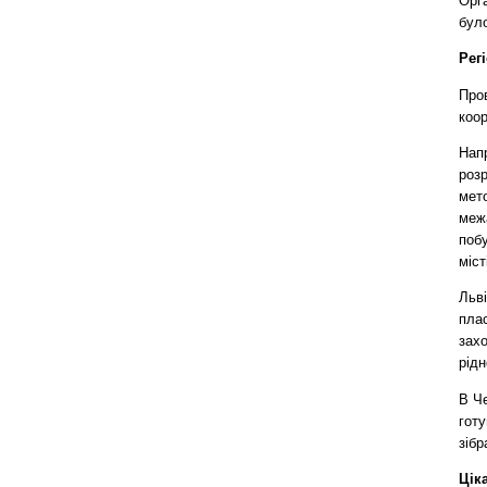
Орга
було
Рег
Пров
коор
Напр
роз
мет
меж
побу
міст
Льві
плас
зах
рідн
В Че
гот
зібр
Ціка