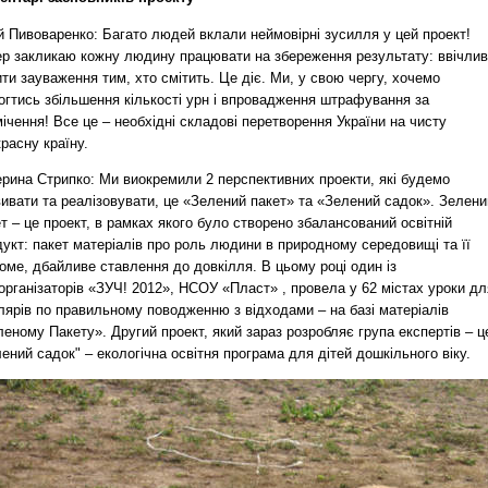
й Пивоваренко: Багато людей вклали неймовірні зусилля у цей проект!
ер закликаю кожну людину працювати на збереження результату: ввічли
ти зауваження тим, хто смітить. Це діє. Ми, у свою чергу, хочемо
огтись збільшення кількості урн і впровадження штрафування за
ічення! Все це – необхідні складові перетворення України на чисту
расну країну.
ерина Стрипко: Ми виокремили 2 перспективних проекти, які будемо
ивати та реалізовувати, це «Зелений пакет» та «Зелений садок». Зелени
т – це проект, в рамках якого було створено збалансований освітній
укт: пакет матеріалів про роль людини в природному середовищі та її
оме, дбайливе ставлення до довкілля. В цьому році один із
організаторів «ЗУЧ! 2012», НСОУ «Пласт» , провела у 62 містах уроки дл
лярів по правильному поводженню з відходами – на базі матеріалів
еному Пакету». Другий проект, який зараз розробляє група експертів – ц
ений садок" – екологічна освітня програма для дітей дошкільного віку.