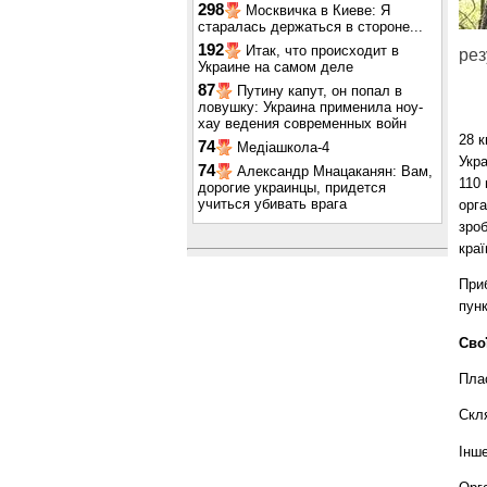
298
Москвичка в Киеве: Я
старалась держаться в стороне...
192
Итак, что происходит в
рез
Украине на самом деле
87
Путину капут, он попал в
ловушку: Украина применила ноу-
хау ведения современных войн
28 к
74
Медіашкола-4
Укра
74
Александр Мнацаканян: Вам,
110 
дорогие украинцы, придется
учиться убивать врага
орга
зро
краї
Приб
пунк
Сво
Плас
Скля
Інше