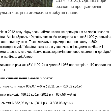
«ЗУЧ! 2012»). Організатори
розповіли про цьогорічні
ультати акції та оголосили майбутні плани.
вітня 2012 року відбулось наймасштабніше прибирання за часів незалежн
їни. Акція «Зробимо Україну чистою!» об’єднала більше51 000 учасників 
населених пунктів. Таке глобальне прибирання – це заслуга 500
нізаторів з усієї України і кожного з учасників, які свідомо прийшли і
били власне місто чистішим, назавжди змінивши своє ставлення до рідно
ни на більш дбайливе.
ирання в рамках «ЗУЧ! 2012» зібрало 51 056 волонтерів в 110 населених
тах.
їми силами вони змогли зібрати:
тикових пляшок 969,07 куб.м ( 2011 рік - 710.02 куб.м)
них відходів 486,29 куб.м (2011 рік - 637.56 куб.м)
 сміття 6 682,06 куб.м (2011 рік - 3 308.06 куб.м)