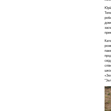
Юрі
Теп
роби
дом
засм
прек
Кат
розв
паке
прод
свід
спів
шко
«Зел
"Зел