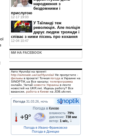
народження з
бездомними і
прислугою
12-17 19:03
У Таїланді теж
революція. Але поліція
дарує людям троянди і
співає з ними пісень про кохання
ої
12-04 10:47
з
МИ НА FACEBOOK
ї
Авто Hyundai на проекті
http://avtosale.ua/car/Hyundai/
Не пропустите -
фильмы
в прокате! Точная
погода
в Украине на
SINOPTIK.ua Все каналы:
телепрограмма
онлайн. Читай
новости Украины
в ленте
новостей на UKR.net. Ищешь работу? Все
вакансии,
работа в Киеве
на JOB.ukr.net.
Погода
31.03.26, ночь
Погода в
Киеве
влажность:
79%
+9°
давление:
738 мм
ветер:
1 м/с,
Погода в Ивано-Франковске
Погода в Донецке