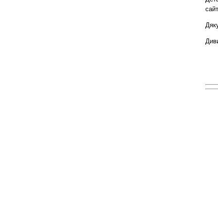
сайт
Дяку
Див