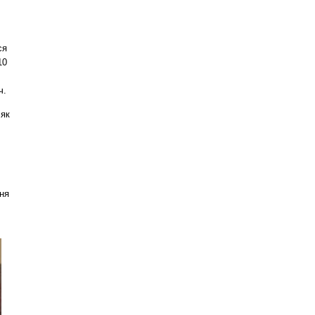
ся
10
ч.
 як
ня