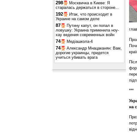
298
Москвичка в Киеве: Я
старалась держаться в стороне...
192
Итак, что происходит в
Украине на самом деле
87
Путину капут, он попал в
гла
ловушку: Украина применила ноу-
хау ведения современных войн
Прол
74
Медіашкола-4
Поч
74
Александр Мнацаканян: Вам,
краї
дорогие украинцы, придется
учиться убивать врага
Післ
форм
пер
підп
***
Укр
на 
През
пот
відн