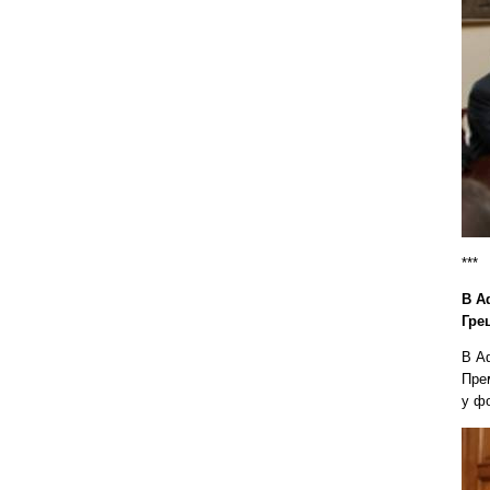
***
В А
Грец
В Аф
Прем
у фо