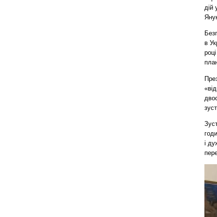
дій 
Яну
Без
в Ук
році
план
През
«від
двос
зуст
Зуст
год
і ду
пере