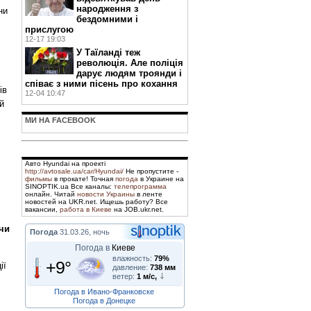
народження з
ни
бездомними і
прислугою
12-17 19:03
У Таїланді теж
революція. Але поліція
дарує людям троянди і
співає з ними пісень про кохання
ів
12-04 10:47
й
МИ НА FACEBOOK
Авто Hyundai на проекті
http://avtosale.ua/car/Hyundai/
Не пропустите -
фильмы
в прокате! Точная
погода
в Украине на
SINOPTIK.ua Все каналы:
телепрограмма
онлайн. Читай
новости Украины
в ленте
новостей на UKR.net. Ищешь работу? Все
вакансии,
работа в Киеве
на JOB.ukr.net.
ючи
Погода
31.03.26, ночь
Погода в
Киеве
влажность:
79%
+9°
ії
давление:
738 мм
ветер:
1 м/с,
х
Погода в Ивано-Франковске
Погода в Донецке