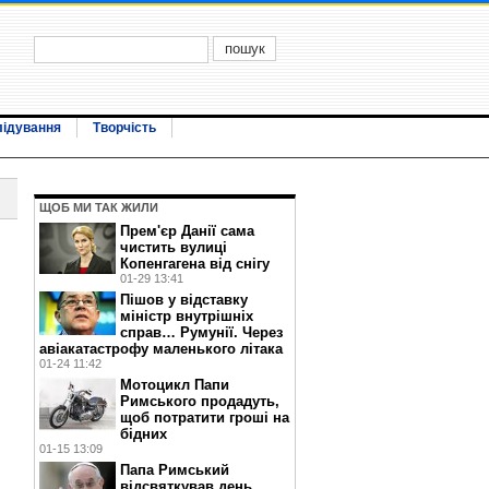
лідування
Творчість
ЩОБ МИ ТАК ЖИЛИ
Прем'єр Данії сама
чистить вулиці
Копенгагена від снігу
01-29 13:41
Пішов у відставку
міністр внутрішніх
справ… Румунії. Через
авіакатастрофу маленького літака
01-24 11:42
Мотоцикл Папи
Римського продадуть,
щоб потратити гроші на
бідних
01-15 13:09
Папа Римський
відсвяткував день