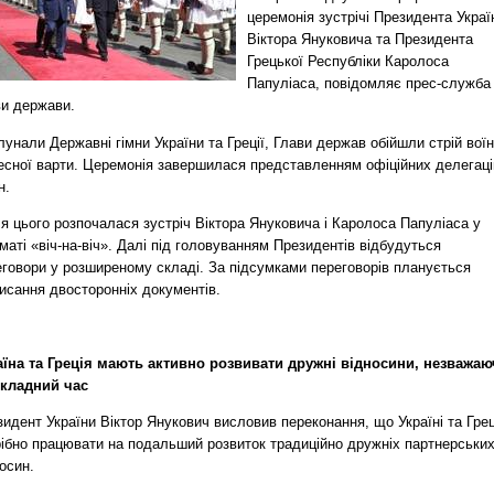
церемонія зустрічі Президента Украї
Віктора Януковича та Президента
Грецької Республіки Каролоса
Папуліаса, повідомляє прес-служба
ви держави.
унали Державні гімни України та Греції, Глави держав обійшли стрій воїн
есної варти. Церемонія завершилася представленням офіційних делегаці
н.
я цього розпочалася зустріч Віктора Януковича і Каролоса Папуліаса у
аті «віч-на-віч». Далі під головуванням Президентів відбудуться
еговори у розширеному складі. За підсумками переговорів планується
исання двосторонніх документів.
аїна та Греція мають активно розвивати дружні відносини, незважа
складний час
идент України Віктор Янукович висловив переконання, що Україні та Грец
рібно працювати на подальший розвиток традиційно дружніх партнерськи
осин.