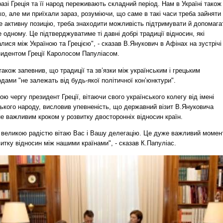
азі Греція та її народ переживають складний період. Нам в Україні також
о, але ми приїхали зараз, розуміючи, що саме в такі часи треба зайняти
е активну позицію, треба знаходити можливість підтримувати й допомага
 одному. Це підтверджуватиме ті давні добрі традиції відносин, які
лися між Україною та Грецією", - сказав В.Янукович в Афінах на зустрічі
зидентом Греції Каролосом Папуліасом.
також запевнив, що традиції та зв’язки між українським і грецьким
дами "не залежать від будь-якої політичної кон’юнктури".
ою чергу президент Греції, вітаючи свого українського колегу від імені
ького народу, висловив упевненість, що державний візит В.Януковича
е важливим кроком у розвитку двосторонніх відносин країн.
з великою радістю вітаю Вас і Вашу делегацію. Це дуже важливий момен
итку відносин між нашими країнами", - сказав К.Папуліас.