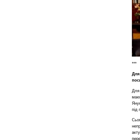
***
Для
пос
Для 
маю
Янук
під 
Сьог
непр
акт
пер