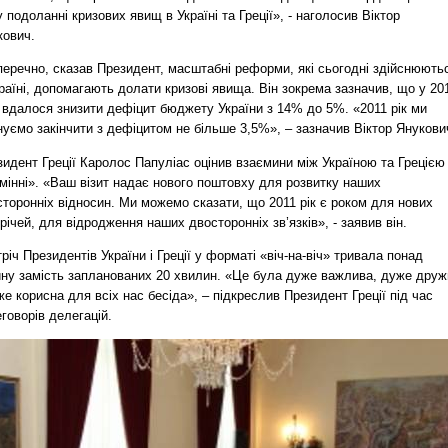
у подоланні кризових явищ в Україні та Греції», - наголосив Віктор
кович.
перечно, сказав Президент, масштабні реформи, які сьогодні здійснюють
раїні, допомагають долати кризові явища. Він зокрема зазначив, що у 20
 вдалося знизити дефіцит бюджету України з 14% до 5%. «2011 рік ми
уємо закінчити з дефіцитом не більше 3,5%», – зазначив Віктор Янукови
идент Греції Каролос Папуліас оцінив взаємини між Україною та Грецією
мінні». «Ваш візит надає нового поштовху для розвитку наших
торонніх відносин. Ми можемо сказати, що 2011 рік є роком для нових
річей, для відродження наших двосторонніх зв’язків», - заявив він.
річ Президентів України і Греції у форматі «віч-на-віч» тривала понад
ину замість запланованих 20 хвилин. «Це була дуже важлива, дуже друж
же корисна для всіх нас бесіда», – підкреслив Президент Греції під час
говорів делегацій.