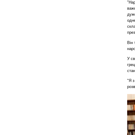
"Нар
важк
дуж
одне
скла
пре
Він 
наро
У св
грец
стан
"Я 
розв