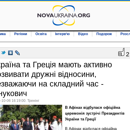
ика
Регіони
Освіта
Інтерв‘ю
Відео
Подорож
Розс
2
країна та Греція мають активно
озвивати дружні відносини,
езважаючи на складний час -
нукович
-10-06 16:19:00. Тренінг
В Афінах відбулася офіційна
церемонія зустрічі Президентів
України та Греції
В Афінах відбулася офіційна