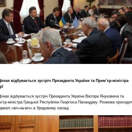
фінах відбувається зустріч Президента України та Прем’єр-міністра
ії
інах відбувається зустріч Президента України Віктора Януковича та
’єр-міністра Грецької Республіки Георгіоса Папандреу. Розмова проходи
рматі «віч-на-віч» в Урядовому палаці.