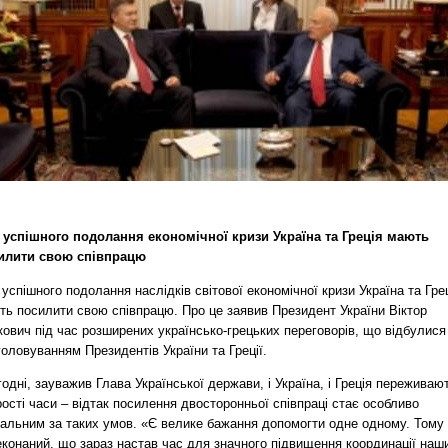
 успішного подолання економічної кризи Україна та Греція мають
илити свою співпрацю
успішного подолання наслідків світової економічної кризи Україна та Гре
ть посилити свою співпрацю. Про це заявив Президент України Віктор
ович під час розширених українсько-грецьких переговорів, що відбулися
головуванням Президентів України та Греції.
одні, зауважив Глава Української держави, і Україна, і Греція переживаю
ості часи – відтак посилення двосторонньої співпраці стає особливо
уальним за таких умов. «Є велике бажання допомогти одне одному. Тому
еконаний, що зараз настав час для значного підвищення координації наш