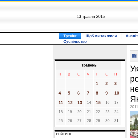
13 травня 2015
Тренінг
Щоб ми так жили
Аналіт
Суспільство
Травень
У
П
В
С
Ч
П
С
Н
р
1
2
3
н
4
5
6
7
8
9
10
Я
11
12
13
15
14
16
17
2011
18
19
20
21
22
23
24
25
26
27
28
29
30
31
РЕЙТИНГ