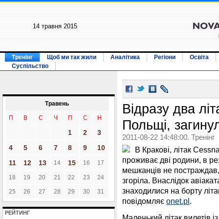
14 травня 2015
Тренінг
Щоб ми так жили
Аналітика
Регіони
Освіта
Суспільство
Травень
Відразу два літ
П
В
С
Ч
П
С
Н
Польщі, загину
1
2
3
2011-08-22 14:48:00. Тренінг
4
5
6
7
8
9
10
В Кракові, літак Cessn
проживає дві родини, в рез
11
12
13
15
14
16
17
мешканців не постраждав,
18
19
20
21
22
23
24
згоріла. Внаслідок авіака
знаходилися на борту літак
25
26
27
28
29
30
31
повідомляє
onet.pl
.
РЕЙТИНГ
Маленький літак вилетів із