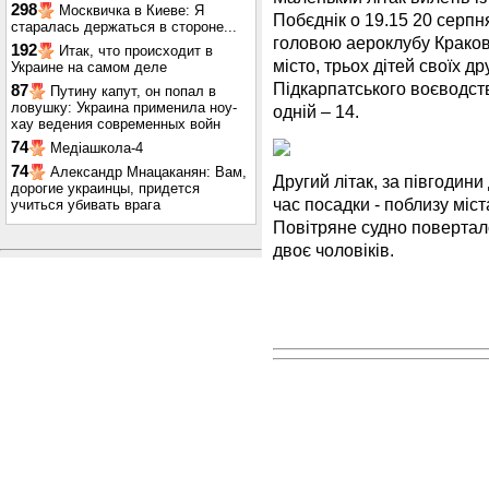
298
Москвичка в Киеве: Я
Побєднік о 19.15 20 серп
старалась держаться в стороне...
головою аероклубу Кракова
192
Итак, что происходит в
місто, трьох дітей своїх др
Украине на самом деле
Підкарпатського воєводств
87
Путину капут, он попал в
ловушку: Украина применила ноу-
одній – 14.
хау ведения современных войн
74
Медіашкола-4
74
Александр Мнацаканян: Вам,
Другий літак, за півгодини
дорогие украинцы, придется
час посадки - поблизу міст
учиться убивать врага
Повітряне судно повертал
двоє чоловіків.