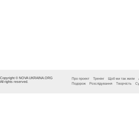
Copyright © NOVA UKRAINA.ORG
Про проект
Тренінг
Щоб ми так жили
All rights reserved.
Подорож
Розслідування
Творчість
Су