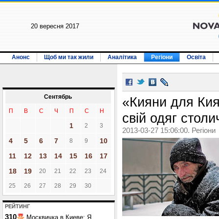
20 вересня 2017
Анонс
Щоб ми так жили
Аналітика
Регіони
Освіта
Сентябрь
«Кияни для Кия
П
В
С
Ч
П
С
Н
свій одяг стол
1
2
3
2013-03-27 15:06:00. Регіони
4
5
6
7
10
8
9
11
12
13
14
15
16
17
18
19
20
21
22
23
24
25
26
27
28
29
30
РЕЙТИНГ
310
Москвичка в Киеве: Я