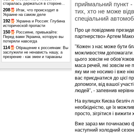
приймальний пункт - 
старалась держаться в стороне...
208
Итак, что происходит в
тих, хто не може від
Украине на самом деле
спеціальний автомоб
192
Украина и Россия: Глубина
исторической пропасти
Про це повідомив президе
150
Россияне, привыкайте:
партнерство» Артем Макє
Перед вами Украина, которую вы
потеряли навсегда
"Кожен з нас може бути бл
114
Обращение к россиянам: Вы
заслужили не ненависть нашу, а
можливостям допомагати л
презрение - как змеи и тараканы
цього зовсім не обов'язков
маса речей, які зовсім не
яку ми не носимо і вже ні
вас приєднатися до цієї п
допомоги, від вашої участ
людей", - запевнив керів
На вулицях Києва безліч л
необхідністю, це їх можлив
просто, зігрітися і вижит
Вже зараз ми починаємо ф
наступний холодний сезон.