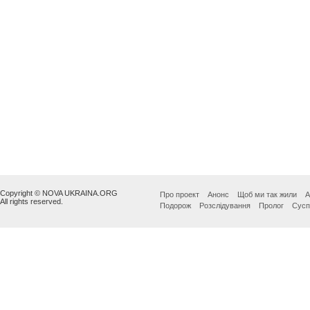
Copyright © NOVA UKRAINA.ORG
Про проект
Анонс
Щоб ми так жили
А
All rights reserved.
Подорож
Розслідування
Пролог
Сусп