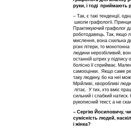
руки, і тоді приймають 
– Так, є такі тенденції, од
школи графології. Принцип
Практикуючий графолог да
роботодавець. Так, якщо л
мислення, вона схильна д
різні літери, то монотонна
людини нерозбіливий, вон
останній штрих у підпису 
болісно її сприймає. Мале
самооцінки. Якщо саме ре
таку людину, бо на неї мож
Мрійливі, хворобливі люди 
літає. У тих, хто вміє пра
сильний і слабкий натиск.
рукописний текст, а не ск
– Сергію Йосиповичу, ч
сумісність людей, наскі
і жінка?