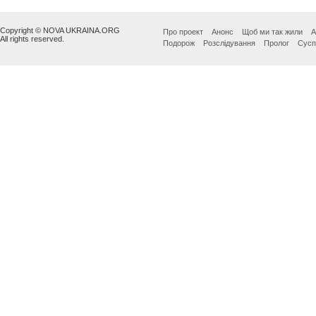
Copyright © NOVA UKRAINA.ORG
Про проект
Анонс
Щоб ми так жили
А
All rights reserved.
Подорож
Розслідування
Пролог
Сусп