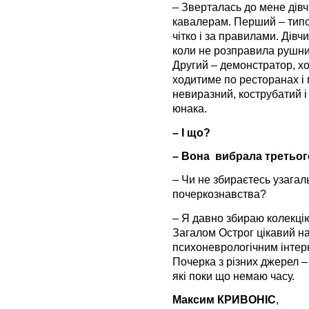
– Зверталась до мене дівчи
кавалерам. Перший – типов
чітко і за правилами. Дівчи
коли не розправила рушник
Другий – демонстратор, хо
ходитиме по ресторанах і 
невиразний, кострубатий і
юнака.
– І що?
– Вона вибрала третього
– Чи не збираєтесь узагаль
почеркознавства?
– Я давно збираю колекцію 
Загалом Острог цікавий на
психоневрологічним інтер
Почерка з різних джерел –
які поки що немаю часу.
Максим КРИВОНІС
,