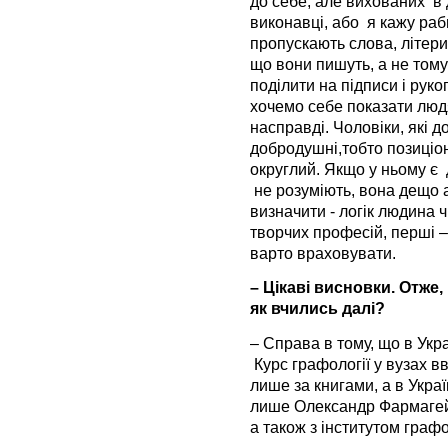
до себе, але вихованих в д
виконавці, або я кажу раб
пропускають слова, літери
що вони пишуть, а не том
поділити на підписи і руко
хочемо себе показати людя
насправді. Чоловіки, які 
добродушні,тобто позиціон
округлий. Якщо у ньому є
не розуміють, вона дещо 
визначити - логік людина ч
творчих професій, перші –
варто враховувати.
– Цікаві висновки. Отже,
як вчились далі?
– Справа в тому, що в Укр
Курс графології у вузах в
лише за книгами, а в Укра
лише Олександр Фармагей 
а також з інститутом графол