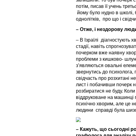
потім, писав її учень трет
йому було нудно в школі, 
однолітків, про що і свід
– Отже, і нездорову люд
– В Ізраїлі діагностують 
стадії, навіть спрогнозува
почерком вже наявну хворо
проблеми з кишково- шлун
з’являються овальні елем
звернутись до психолога, 
свідчасть про розхитані 
лист і побачивши почерк н
розбиратися не буду. Коли
віддруковане на машинці 
психічно хворим, але це не 
людини справді була шиз
– Кажуть, що сьогодні 
графолога для аналізу 