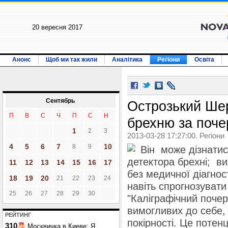
20 вересня 2017
Анонс
Щоб ми так жили
Аналітика
Регіони
Освіта
Сентябрь
Острозький Шер
П
В
С
Ч
П
С
Н
брехню за поч
1
2
3
2013-03-28 17:27:00. Регіони
4
5
6
7
10
8
9
Він може дізнати
детектора брехні; в
11
12
13
14
15
16
17
без медичної діагнос
18
19
20
21
22
23
24
навіть спрогнозувати
25
26
27
28
29
30
"Каліграфічний поче
вимогливих до себе,
РЕЙТИНГ
покірності. Це потенц
310
Москвичка в Киеве: Я