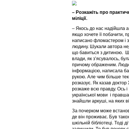
– Розкажіть про практич
міліції.
– Якось до нас надійшла 
якщо хочете її побачити, п
написано фломастером і з
людину. Шукали автора нед
що бавиться з дитиною. Щ
влади, як з’ясувалось, бу
причому ображеним. Люди
інформацією, написала баг
рукою. Але чим більше те
розказує. Як казав доктор
розкаже всю правду. Ось і
української мови і правша
знайшли аркуші, на яких в
За почерком може встанови
де він проживає. Був тако
шкільній бібліотеці. Тоді д
залишили. То був почерк с