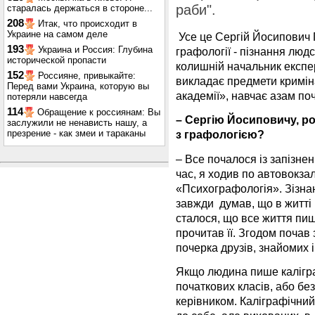
раби".
старалась держаться в стороне...
208
Итак, что происходит в
Украине на самом деле
Усе це Сергій Йосипович 
193
Украина и Россия: Глубина
графології - пізнання людс
исторической пропасти
колишній начальник експе
152
Россияне, привыкайте:
викладає предмети кримін
Перед вами Украина, которую вы
академії», навчає азам по
потеряли навсегда
114
Обращение к россиянам: Вы
– Сергію Йосиповичу, ро
заслужили не ненависть нашу, а
презрение - как змеи и тараканы
з графологією?
– Все почалося із запізне
час, я ходив по автовокз
«Психографологія». Зізнаю
завжди думав, що в житті 
сталося, що все життя пиш
прочитав її. Згодом почав
почерка друзів, знайомих 
Якщо людина пише каліграф
початкових класів, або без
керівником. Каліграфічни