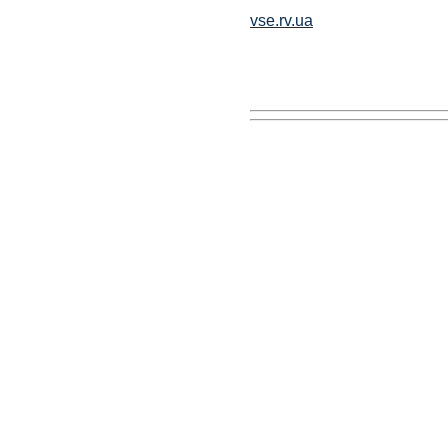
vse.rv.ua