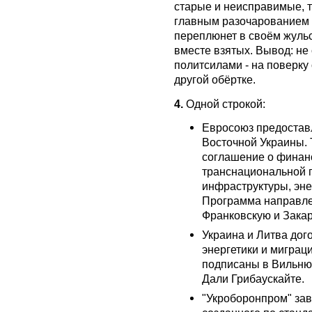
старые и неисправимые, т
главным разочарованием 
переплюнет в своём жуль
вместе взятых. Вывод: н
политсилами - на поверку
другой обёртке.
4.
Одной строкой:
Евросоюз предостав
Восточной Украины.
соглашение о финан
транснациональной 
инфраструктуры, эн
Программа направлен
Франковскую и Закар
Украина и Литва дог
энергетики и миграц
подписаны в Вильню
Дали Грибаускайте.
"Укроборонпром" за