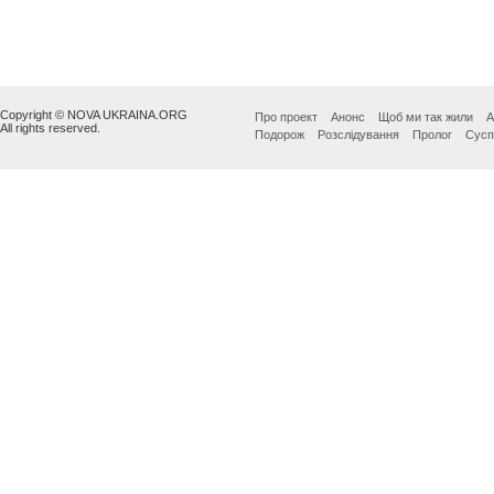
Copyright © NOVA UKRAINA.ORG
Про проект
Анонс
Щоб ми так жили
А
All rights reserved.
Подорож
Розслідування
Пролог
Сусп