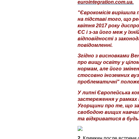
eurointegration.com.ua.
"Єврокомісія вирішила 
на підставі того, що ред
квітня 2017 року диспр
ЄС і з-за його меж у їхн
відповідності з законо
повідомленні.
Згідно з висновками Вен
про вищу освіту у ціло
нормам, але його зміне
стосовно іноземних вуз
проблематичні" положе
У липні Європейська ко
застереження у рамках
Угорщини про те, що за
свободою вищих навчал
та відкриватися в будь-
2.
Климкин после встречи 