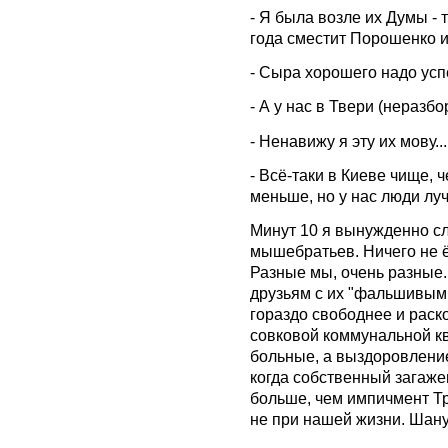
- Я была возле их Думы - 
года сместит Порошенко и
- Сыра хорошего надо успе
- А у нас в Твери (неразбор
- Ненавижу я эту их мову...
- Всё-таки в Киеве чище, 
меньше, но у нас люди лу
Минут 10 я вынужденно с
мышебратьев. Ничего не ёк
Разные мы, очень разные.
друзьям с их "фальшивыми
гораздо свободнее и раск
совковой коммунальной кв
больные, а выздоровление
когда собственный загаже
больше, чем импичмент Тр
не при нашей жизни. Шану