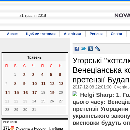
21 травня 2018
Анонс
Щоб ми так жили
Аналітика
Регіони
Освіта
Травень
Угорські "хотєлк
П
В
С
Ч
П
С
Н
Венеціанська к
2
3
4
5
6
1
претензії Буда
8
9
10
11
12
13
7
2017-12-08 22:01:00. Суспіл
14
15
16
17
19
18
20
Helgi Sharp
: 1. Г
цього часу: Венеці
21
22
23
24
25
26
27
претензії Угорщини 
28
29
30
31
українського закону
висновки будуть оп
РЕЙТИНГ
371
Украина и Россия: Глубина