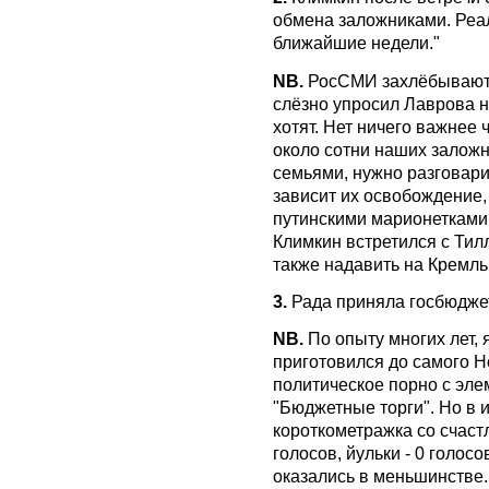
обмена заложниками. Реа
ближайшие недели."
NB.
РосСМИ захлёбываются
слёзно упросил Лаврова на
хотят. Нет ничего важнее 
около сотни наших заложн
семьями, нужно разговари
зависит их освобождение
путинскими марионетками.
Климкин встретился с Тил
также надавить на Кремль
3.
Рада приняла госбюдже
NB.
По опыту многих лет, 
приготовился до самого Н
политическое порно с эл
"Бюджетные торги". Но в 
короткометражка со счаст
голосов, йульки - 0 голос
оказались в меньшинстве.