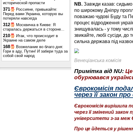
исторической пропасти
NB.
Завжди казав: сидьмо с
371
Россияне, привыкайте:
по широкому Дніпру пропли
Перед вами Украина, которую вы
поважаю чудові Буду та Пе
потеряли навсегда
процес відродження україн
312
Москвичка в Киеве: Я
знищувалась - у тому числі
старалась держаться в стороне...
звикайте, любі сусіди, до 
210
Итак, что происходит в
Украине на самом деле
сильна держава під назво
168
Возжелание во благо дня:
Гори в аду, Путин! И забери туда за
собой свой народ
Венеціанська комісія
Примітка від NU:
Це
обурювався українс
Єврокомісія пода
через її закон про
Єврокомісія вирішила п
через її змінений закон
університети з-за меж 
Про це йдеться у рішенн