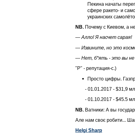
Пекина начаты перег
сфере ракето- и сам
украинских самолёто
NB.
Почему с Киевом, а не
— Алло! Я насчет сарая!
— Извините, но это косм
— Нет, б*ять - это вы не
"Р" - репутация-с.)
Просто цифры. Газпр
- 01.01.2017 - $31,9 мл
- 01.10.2017 - $45.5 мл
NB.
Ватники: А вы государ
Але нам своє робити... Ш
Helgi Sharp