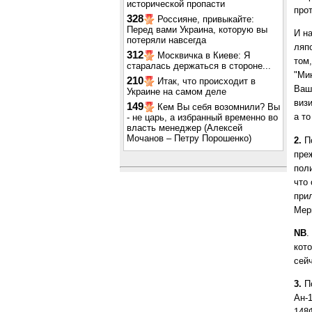
исторической пропасти
про
328
Россияне, привыкайте:
Перед вами Украина, которую вы
И н
потеряли навсегда
ляп
312
Москвичка в Киеве: Я
том
старалась держаться в стороне...
"Мин
210
Итак, что происходит в
Ваш
Украине на самом деле
виз
149
Кем Вы себя возомнили? Вы
а т
- не царь, а избранный временно во
власть менеджер (Алексей
Мочанов – Петру Порошенко)
2.
По
пре
пол
что
при
Мер
NB
.
кото
сей
3.
По
Ан-1
148