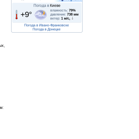
Погода в
Киеве
влажность:
79%
+9°
давление:
738 мм
ветер:
1 м/с,
Погода в Ивано-Франковске
Погода в Донецке
ых,
м: