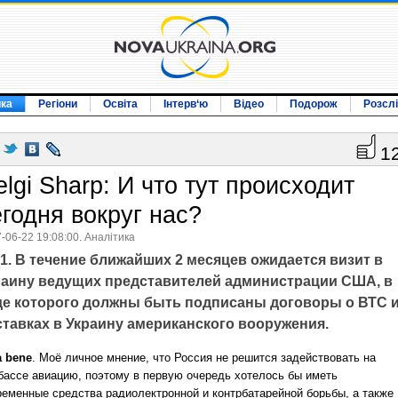
ика
Регіони
Освіта
Інтерв‘ю
Відео
Подорож
Розсл
1
lgi Sharp: И что тут происходит
егодня вокруг нас?
-06-22 19:08:00. Аналітика
1. В течение ближайших 2 месяцев ожидается визит в
раину ведущих представителей администрации США, в
де которого должны быть подписаны договоры о ВТС и
ставках в Украину американского вооружения.
a bene
. Моё личное мнение, что Россия не решится задействовать на
бассе авиацию, поэтому в первую очередь хотелось бы иметь
ременные средства радиолектронной и контрбатарейной борьбы, а также