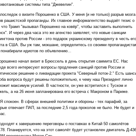
тивотанковые системы типа "Джевелин".
апоследок о визите Порошенко в США. У меня (и не только) разрыв мозга
ов рашистской пропаганды. Их главное информагентство выдаёт тезис о
, что Трамп "вызывал Порошенко на ковёр", чтобы заставить выполнить
ск". И через два часа это же агенство заявляет, что новые санкции
ингтона против России - это подарок украинскому президенту в честь ег
ита в США. Вы уж там, мокшане, определитесь со своими пропагандиста
о понабирали идиотов по объявлению...
рошенко начал визит в Брюссель в день открытия саммита ЕС. Нас
жде всего интересуют вопросы продления санкций против России и
итическое решение о ликвидации проекта "Северный поток-2." Есть шанс
 оба вопроса будут решены положительно, к чему наш Президент лично
ложит максимум усилий. В частности, он уже встретился с Туском и
кель, а на 26 июня запланирована его встреча с Макроном в Париже.
 Я спокоен. В сферах внешней политики и обороны - тех парафий, за
рые отвечает ПАП, за последние 2,5 года проколов не было. Не будет и
час.
дходят к завершению переговоры о поставках в Китай 50 самолётов
78. Планируется, что на этот самолёт будет установлен двигатель Д-436
ФМ производства Мотор Сич.