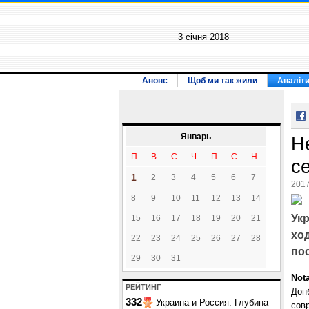
3 січня 2018
Анонс
Щоб ми так жили
Аналіт
Январь
He
П
В
С
Ч
П
С
Н
с
1
2
3
4
5
6
7
2017
8
9
10
11
12
13
14
Ук
15
16
17
18
19
20
21
хо
22
23
24
25
26
27
28
по
29
30
31
Not
РЕЙТИНГ
Дон
332
Украина и Россия: Глубина
сов