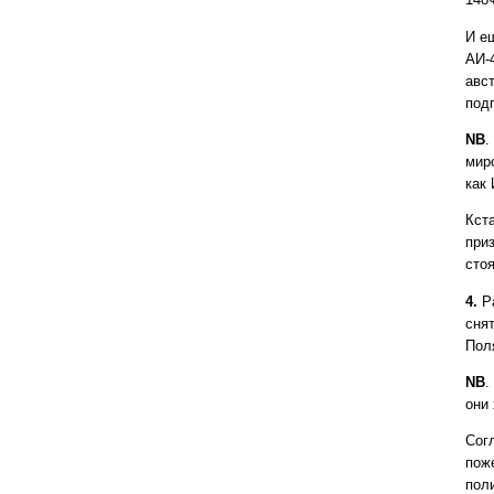
И е
АИ-
авст
под
NB
.
мир
как
Кст
при
стоя
4.
Ра
снят
Пол
NB
.
они 
Сог
пож
пол