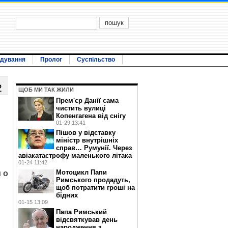
ідування
Пролог
Суспільство
2
ЩОБ МИ ТАК ЖИЛИ
Прем'єр Данії сама
чистить вулиці
Копенгагена від снігу
01-29 13:41
Пішов у відставку
міністр внутрішніх
справ… Румунії. Через
авіакатастрофу маленького літака
01-24 11:42
Мотоцикл Папи
 о
Римського продадуть,
щоб потратити гроші на
бідних
01-15 13:09
Папа Римський
відсвяткував день
народження з