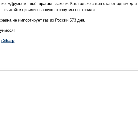
ко: «Друзьям - всё, врагам - закон». Как только закон станет одним для
х - считайте цивилизованную страну мы построили.
раина не импортирует газ из России 573 дня.
уймося!
gi Sharp