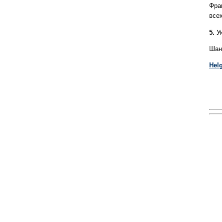
Фран
все
5.
Ук
Шан
Hel