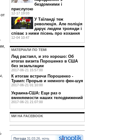
бездомними і
прислугою
12-17 19:03
 от
У Таїланді теж
революція. Але поліція
дарує людям троянди і
співає з ними пісень про кохання
12-04 10:47
о
ми,
МАТЕРIАЛИ ПО ТЕМI
Лед растаял, и это хорошо: Об
итогах визита Порошенко в США
без экзальтации
2017-06-21 15:57:00
ы,
К итогам встречи Порошенко -
Трамп: Прорыв и немного фен-шуя
2017-06-21 01:10:00
Украина-США: Еще раз о
вменяемости наших телодвижений
2017-06-21 21:07:00
МИ НА FACEBOOK
-
Погода
31.03.26, ночь