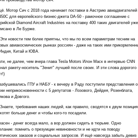
щё. Мотор Сич с 2018 года начинает поставки в Австрию авиадвигателей
450С для европейского бизнес-джета DA-50 - рамочное соглашение с
рийской Diamond Aircraft Industries на поставку 400 таких двигателей уже
писано в Ле Бурже.
 Эти новости тем более приятны, что мы по всем параметрам тесним на
овых авиакосмических рынках россиян - даже на таких ими прикормленн
 Индия, Китай и ЮВА.
ати, не далее, чем вчера глава Tesla Motors Илон Маск в интервью CNN
знал ракету-носитель "Зенит" лучшей после своих. И эти слова дорогого
т!)
збушевались ГПУ и НАБУ - к вечеру в Раду поступили представления о
ии неприкосновенности с 5 депутатов - Лозового, Дейдея, Розенблата,
якова и Довгого.
 Знаете, требования наших людей, как правило, сводятся к двум позиция
хотят больше денег и чтобы кого-то посадили.
ласен - денег всегда мало, а вор должен сидеть в тюрьме. Одно
елание: помнить о презумции невиновности и не идти на поводу
итических заказов и социальных запросов. И ещё навсегда забыть девиз